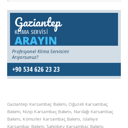
Gaziantep
KLIMA SERVISI
ARAYIN
Profesyonel Klima Servisimi
Arıyorsunuz?
+90 534 626 23 23
Gaziantep Karsambaç Bakımı, Oğuzeli Karsambaç
Bakımı, Nizip Karsambaç Bakımı, Nurdağı Karsambaç
Bakımı, Kömürler Karsambaç Bakımı, Islahiye
Karsambaç Bakımı, Şahinbey Karsambaç Bakımı,