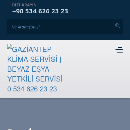
ANASAYFA
KURUMSAL
HIZMETLERIMIZ
BIZI ARAYIN
+90 534 626 23 23
GALERI
BLOG
İKINCI EL PAZARI
İLETIŞIM
RANDEVU TALEBI