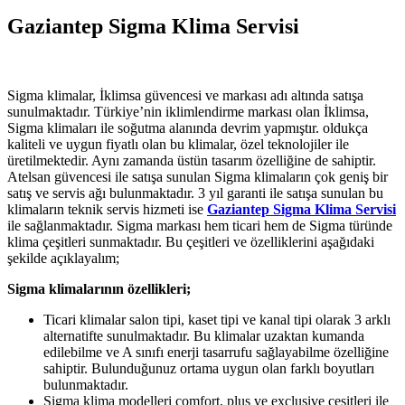
Gaziantep Sigma Klima Servisi
Sigma klimalar, İklimsa güvencesi ve markası adı altında satışa
sunulmaktadır. Türkiye’nin iklimlendirme markası olan İklimsa,
Sigma klimaları ile soğutma alanında devrim yapmıştır. oldukça
kaliteli ve uygun fiyatlı olan bu klimalar, özel teknolojiler ile
üretilmektedir. Aynı zamanda üstün tasarım özelliğine de sahiptir.
Atelsan güvencesi ile satışa sunulan Sigma klimaların çok geniş bir
satış ve servis ağı bulunmaktadır. 3 yıl garanti ile satışa sunulan bu
klimaların teknik servis hizmeti ise
Gaziantep Sigma Klima Servisi
ile sağlanmaktadır. Sigma markası hem ticari hem de Sigma türünde
klima çeşitleri sunmaktadır. Bu çeşitleri ve özelliklerini aşağıdaki
şekilde açıklayalım;
Sigma klimalarının özellikleri;
Ticari klimalar salon tipi, kaset tipi ve kanal tipi olarak 3 arklı
alternatifte sunulmaktadır. Bu klimalar uzaktan kumanda
edilebilme ve A sınıfı enerji tasarrufu sağlayabilme özelliğine
sahiptir. Bulunduğunuz ortama uygun olan farklı boyutları
bulunmaktadır.
Sigma klima modelleri comfort, plus ve exclusive çeşitleri ile