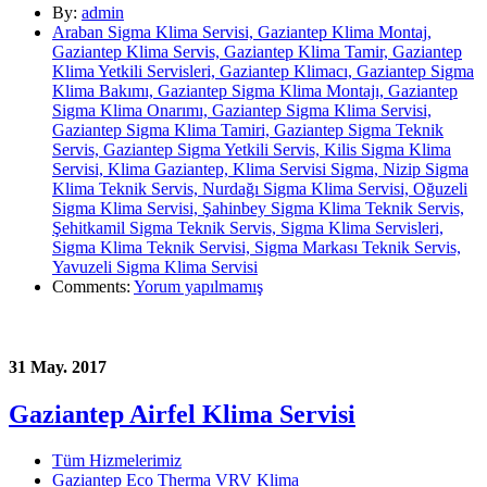
By:
admin
Araban Sigma Klima Servisi, Gaziantep Klima Montaj,
Gaziantep Klima Servis, Gaziantep Klima Tamir, Gaziantep
Klima Yetkili Servisleri, Gaziantep Klimacı, Gaziantep Sigma
Klima Bakımı, Gaziantep Sigma Klima Montajı, Gaziantep
Sigma Klima Onarımı, Gaziantep Sigma Klima Servisi,
Gaziantep Sigma Klima Tamiri, Gaziantep Sigma Teknik
Servis, Gaziantep Sigma Yetkili Servis, Kilis Sigma Klima
Servisi, Klima Gaziantep, Klima Servisi Sigma, Nizip Sigma
Klima Teknik Servis, Nurdağı Sigma Klima Servisi, Oğuzeli
Sigma Klima Servisi, Şahinbey Sigma Klima Teknik Servis,
Şehitkamil Sigma Teknik Servis, Sigma Klima Servisleri,
Sigma Klima Teknik Servisi, Sigma Markası Teknik Servis,
Yavuzeli Sigma Klima Servisi
Comments:
Yorum yapılmamış
31 May. 2017
Gaziantep Airfel Klima Servisi
Tüm Hizmelerimiz
Gaziantep Eco Therma VRV Klima