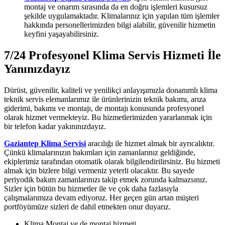
montaj ve onarım sırasında da en doğru işlemleri kusursuz
şekilde uygulamaktadır. Klimalarınız için yapılan tüm işlemler
hakkında personellerimizden bilgi alabilir, güvenilir hizmetin
keyfini yaşayabilirsiniz.
7/24 Profesyonel Klima Servis Hizmeti İle
Yanınızdayız
Dürüst, güvenilir, kaliteli ve yenilikçi anlayışımızla donanımlı klima
teknik servis elemanlarımız ile ürünlerinizin teknik bakımı, arıza
giderimi, bakımı ve montajı, de montajı konusunda profesyonel
olarak hizmet vermekteyiz. Bu hizmetlerimizden yararlanmak için
bir telefon kadar yakınınızdayız.
Gaziantep Klima Servisi
aracılığı ile hizmet almak bir ayrıcalıktır.
Çünkü klimalarınızın bakımları için zamanlarınız geldiğinde,
ekiplerimiz tarafından otomatik olarak bilgilendirilirsiniz. Bu hizmeti
almak için bizlere bilgi vermeniz yeterli olacaktır. Bu sayede
periyodik bakım zamanlarınızı takip etmek zorunda kalmazsınız.
Sizler için bütün bu hizmetler ile ve çok daha fazlasıyla
çalışmalarımıza devam ediyoruz. Her geçen gün artan müşteri
portföyümüze sizleri de dahil etmekten onur duyarız.
Klima Montaj ve de montaj hizmeti