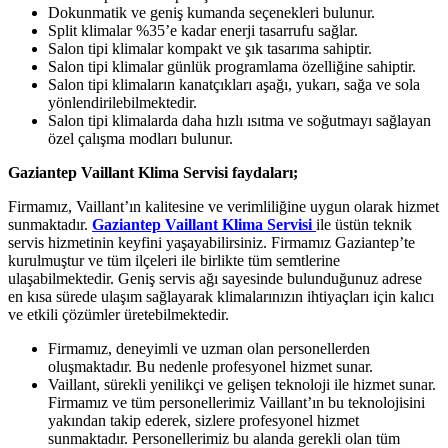
Dokunmatik ve geniş kumanda seçenekleri bulunur.
Split klimalar %35’e kadar enerji tasarrufu sağlar.
Salon tipi klimalar kompakt ve şık tasarıma sahiptir.
Salon tipi klimalar günlük programlama özelliğine sahiptir.
Salon tipi klimaların kanatçıkları aşağı, yukarı, sağa ve sola
yönlendirilebilmektedir.
Salon tipi klimalarda daha hızlı ısıtma ve soğutmayı sağlayan
özel çalışma modları bulunur.
Gaziantep Vaillant Klima Servisi faydaları;
Firmamız, Vaillant’ın kalitesine ve verimliliğine uygun olarak hizmet
sunmaktadır.
Gaziantep Vaillant Klima Servisi
ile üstün teknik
servis hizmetinin keyfini yaşayabilirsiniz. Firmamız Gaziantep’te
kurulmuştur ve tüm ilçeleri ile birlikte tüm semtlerine
ulaşabilmektedir. Geniş servis ağı sayesinde bulunduğunuz adrese
en kısa sürede ulaşım sağlayarak klimalarınızın ihtiyaçları için kalıcı
ve etkili çözümler üretebilmektedir.
Firmamız, deneyimli ve uzman olan personellerden
oluşmaktadır. Bu nedenle profesyonel hizmet sunar.
Vaillant, sürekli yenilikçi ve gelişen teknoloji ile hizmet sunar.
Firmamız ve tüm personellerimiz Vaillant’ın bu teknolojisini
yakından takip ederek, sizlere profesyonel hizmet
sunmaktadır. Personellerimiz bu alanda gerekli olan tüm