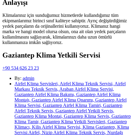
Anlayışı
Klimalarınız için sunduğumuz hizmetlerde kullandığımız tüm
ekipmanlarımız birinci sınıf kaliteye sahiptir. Ayrıç değiştirdiğimiz
yedek parçaların da orijinallerini kullanıyoruz. Klimanız hangi
marka ve hangi model olursa olsun, ona ait olan yedek parçaların
kullanılmasını sağlayarak, klimalarınızı daha uzun ömürlü
kullanmanıza imkân sağlıyoruz.
Gaziantep Klima Yetkili Servisi
+90 534 626 23 23
By:
admin
Airfel Klima Servisleri, Airfel Klima Teknik Servisi, Airfel
Markası Teknik Servis, Araban Airfel Klima Servisi,
Gaziantep Airfel Klima Bakımı, Gaziantep Airfel Klima
Montajı, Gaziantep Airfel Klima Onarımı, Gaziantep Airfel
Klima Servisi, Gaziantep Airfel Klima Tamiri, Gaziantep
Airfel Teknik Servis, Gaziantep Airfel Yetkili Servis,
Gaziantep Klima Montaj, Gaziantep Klima Servis, Gaziantep
Klima Tamir, Gaziantep Klima Yetkili Servisleri, Gaziantep
Klimacı, Kilis Airfel Klima Servisi, Klima Gaziantep, Klima
Servisi Airfel, Nizip Airfel Klima Teknik Servis, Nurdağı