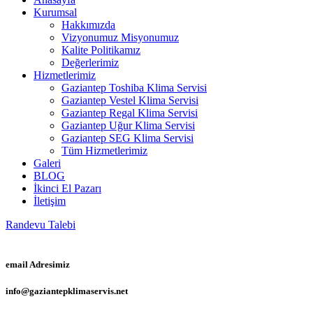
Kurumsal
Hakkımızda
Vizyonumuz Misyonumuz
Kalite Politikamız
Değerlerimiz
Hizmetlerimiz
Gaziantep Toshiba Klima Servisi
Gaziantep Vestel Klima Servisi
Gaziantep Regal Klima Servisi
Gaziantep Uğur Klima Servisi
Gaziantep SEG Klima Servisi
Tüm Hizmetlerimiz
Galeri
BLOG
İkinci El Pazarı
İletişim
Randevu Talebi
email Adresimiz
info@gaziantepklimaservis.net