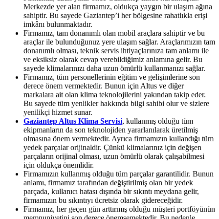
Merkezde yer alan firmamız, oldukça yaygın bir ulaşım ağına
sahiptir. Bu sayede Gaziantep’i her bölgesine rahatlıkla erişi
imkânı bulunmaktadır.
Firmamız, tam donanımlı olan mobil araçlara sahiptir ve bu
araçlar ile bulunduğunuz yere ulaşım sağlar. Araçlarımızın tam
donanımlı olması, teknik servis ihtiyaçlarınıza tam anlamı ile
ve eksiksiz olarak cevap verebildiğimiz anlamına gelir. Bu
sayede klimalarınızı daha uzun ömürlü kullanmanızı sağlar.
Firmamız, tüm personellerinin eğitim ve gelişimlerine son
derece önem vermektedir. Bunun için Altus ve diğer
markalara ait olan klima teknolojilerini yakından takip eder.
Bu sayede tüm yenlikler hakkında bilgi sahibi olur ve sizlere
yenilikçi hizmet sunar.
Gaziantep Altus Klima Servisi
, kullanmış olduğu tüm
ekipmanların da son teknolojiden yararlanılarak üretilmiş
olmasına önem vermektedir. Ayrıca firmamızın kullandığı tüm
yedek parçalar orijinaldir. Çünkü klimalarınız için değişen
parçaların orijinal olması, uzun ömürlü olarak çalışabilmesi
için oldukça önemlidir.
Firmamızın kullanmış olduğu tüm parçalar garantilidir. Bunun
anlamı, firmamız tarafından değiştirilmiş olan bir yedek
parçada, kullanıcı hatası dışında bir sıkıntı meydana gelir,
firmamızın bu sıkıntıyı ücretsiz olarak gidereceğidir.
Firmamız, her geçen gün arttırmış olduğu müşteri portföyünün
memnuniyetini son derece önemsemektedir. Bu nedenle