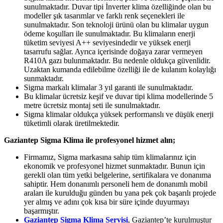
sunulmaktadır. Duvar tipi İnverter klima özelliğinde olan bu
modeller şık tasarımlar ve farklı renk seçenekleri ile
sunulmaktadır. Son teknoloji ürünü olan bu klimalar uygun
ödeme koşulları ile sunulmaktadır. Bu klimaların enerji
tüketim seviyesi A++ seviyesindedir ve yüksek enerji
tasarrufu sağlar. Ayrıca içerisinde doğaya zarar vermeyen
R410A gazı bulunmaktadır. Bu nedenle oldukça güvenlidir.
Uzaktan kumanda edilebilme özelliği ile de kulanım kolaylığı
sunmaktadır.
Sigma markalı klimalar 3 yıl garanti ile sunulmaktadır.
Bu klimalar ücretsiz keşif ve duvar tipi klima modellerinde 5
metre ücretsiz montaj seti ile sunulmaktadır.
Sigma klimalar oldukça yüksek performanslı ve düşük enerji
tüketimli olarak üretilmektedir.
Gaziantep Sigma Klima ile profesyonel hizmet alın;
Firmamız, Sigma markasına sahip tüm klimalarınız için
ekonomik ve profesyonel hizmet sunmaktadır. Bunun için
gerekli olan tüm yetki belgelerine, sertifikalara ve donanıma
sahiptir. Hem donanımlı personeli hem de donanımlı mobil
araları ile kurulduğu günden bu yana pek çok başarılı projede
yer almış ve adını çok kısa bir süre içinde duyurmayı
başarmıştır.
Gaziantep Sigma Klima Servisi
, Gaziantep’te kurulmuştur