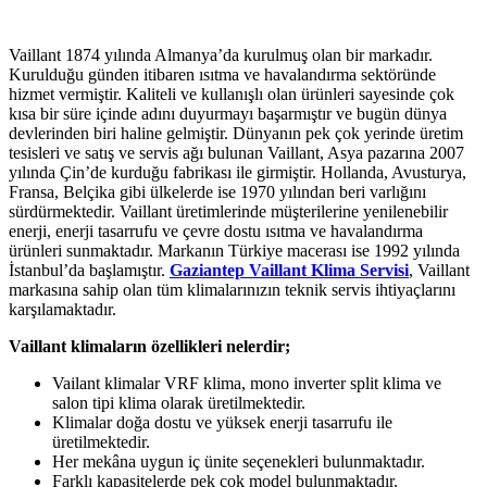
Vaillant 1874 yılında Almanya’da kurulmuş olan bir markadır.
Kurulduğu günden itibaren ısıtma ve havalandırma sektöründe
hizmet vermiştir. Kaliteli ve kullanışlı olan ürünleri sayesinde çok
kısa bir süre içinde adını duyurmayı başarmıştır ve bugün dünya
devlerinden biri haline gelmiştir. Dünyanın pek çok yerinde üretim
tesisleri ve satış ve servis ağı bulunan Vaillant, Asya pazarına 2007
yılında Çin’de kurduğu fabrikası ile girmiştir. Hollanda, Avusturya,
Fransa, Belçika gibi ülkelerde ise 1970 yılından beri varlığını
sürdürmektedir. Vaillant üretimlerinde müşterilerine yenilenebilir
enerji, enerji tasarrufu ve çevre dostu ısıtma ve havalandırma
ürünleri sunmaktadır. Markanın Türkiye macerası ise 1992 yılında
İstanbul’da başlamıştır.
Gaziantep Vaillant Klima Servisi
, Vaillant
markasına sahip olan tüm klimalarınızın teknik servis ihtiyaçlarını
karşılamaktadır.
Vaillant klimaların özellikleri nelerdir;
Vailant klimalar VRF klima, mono inverter split klima ve
salon tipi klima olarak üretilmektedir.
Klimalar doğa dostu ve yüksek enerji tasarrufu ile
üretilmektedir.
Her mekâna uygun iç ünite seçenekleri bulunmaktadır.
Farklı kapasitelerde pek çok model bulunmaktadır.