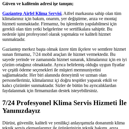
Güven ve kalitenin adresi işe tanışın;
Gaziantep Airfel Klima Servisi
, Aifrel markasına sahip olan tüm
klimalarınız için bakım, onarım, yer değiştirme, arıza ve montaj
hizmeti sunmaktadır. Firmamız, bu işlemlerin yapılabilmesi için
gerekli olan tüm yetki belgelerine ve sertifikalara sahiptir. Bu
nedenle işini profesyonel olarak yapmakta ve kaliteli hizmet
sunmaktadır.
Gaziantep merkez başta olmak üzere tüm ilçelere ve semtlere hizmet
sunan firmamız, 7/24 mobil araçları ile hizmet vermektedir. Bu
sayede yerinde ve zamanında hizmet sunarak, klimalarınız için en iyi
çözüm ortağınız olmaktadır. Ayrıca belirlemiş olduğu uygun fiyatlar
ve çeşitli ödeme seçenekleri ile müşteri memnuniyetini
sağlamaktadır. Her biri alanında deneyimli ve uzman olan
personellerimiz, klimalarınız içi doğru tespitler yaparak etkili ve
kalıcı çözümler sunmaktadır. Sizler de bütün bu ayrıcalıklardan
faydalanmak için firmamızdan destek isteyebilirsiniz.
7/24 Profesyonel Klima Servis Hizmeti İle
Yanınızdayız
Dürüst, güvenilir, kaliteli ve yenilikçi anlayışımızla donanımlı klima
teknik servis elemanlarımız ile ürünlerinizin teknik bakımı, arıza