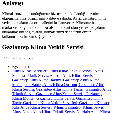
Anlayışı
Klimalarınız için sunduğumuz hizmetlerde kullandığımız tüm
ekipmanlarımız birinci sınıf kaliteye sahiptir. Ayrıç değiştirdiğimiz
yedek parçaların da orijinallerini kullanıyoruz. Klimanız hangi
marka ve hangi model olursa olsun, ona ait olan yedek parçaların
kullanılmasını sağlayarak, klimalarınızı daha uzun ömürlü
kullanmanıza imkân sağlıyoruz.
Gaziantep Klima Yetkili Servisi
+90 534 626 23 23
By:
admin
Altus Klima Servisleri, Altus Klima Teknik Servisi, Altus
Markası Teknik Servis, Araban Altus Klima Servisi,
Gaziantep Altus Klima Bakımı, Gaziantep Altus Klima
Montajı, Gaziantep Altus Klima Onarımı, Gaziantep Altus
Klima Servisi, Gaziantep Altus Klima Tamiri, Gaziantep Altus
Teknik Servis, Gaziantep Altus Yetkili Servis, Gaziantep
Klima Montaj, Gaziantep Klima Servis, Gaziantep Klima
Tamir, Gaziantep Klima Yetkili Servisleri, Gaziantep Klimacı,
Kilis Altus Klima Servisi, Klima Gaziantep, Klima Servisi
Altus, Nizip Altus Klima Teknik Servis, Nurdağı Altus Klima