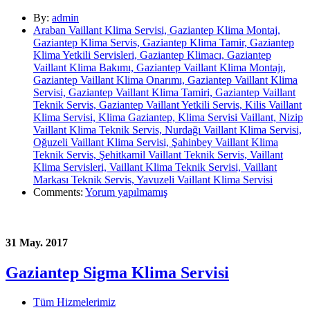
By:
admin
Araban Vaillant Klima Servisi, Gaziantep Klima Montaj,
Gaziantep Klima Servis, Gaziantep Klima Tamir, Gaziantep
Klima Yetkili Servisleri, Gaziantep Klimacı, Gaziantep
Vaillant Klima Bakımı, Gaziantep Vaillant Klima Montajı,
Gaziantep Vaillant Klima Onarımı, Gaziantep Vaillant Klima
Servisi, Gaziantep Vaillant Klima Tamiri, Gaziantep Vaillant
Teknik Servis, Gaziantep Vaillant Yetkili Servis, Kilis Vaillant
Klima Servisi, Klima Gaziantep, Klima Servisi Vaillant, Nizip
Vaillant Klima Teknik Servis, Nurdağı Vaillant Klima Servisi,
Oğuzeli Vaillant Klima Servisi, Şahinbey Vaillant Klima
Teknik Servis, Şehitkamil Vaillant Teknik Servis, Vaillant
Klima Servisleri, Vaillant Klima Teknik Servisi, Vaillant
Markası Teknik Servis, Yavuzeli Vaillant Klima Servisi
Comments:
Yorum yapılmamış
31 May. 2017
Gaziantep Sigma Klima Servisi
Tüm Hizmelerimiz