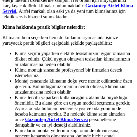
enerji tüketim özelliklerine sahiptir. Her ortam için ihtiyaçlarınızı
karşılayacak türde klimalar bulunmaktadır.
Gaziantep Airfel Klima
Servisi
,
Airfel markalı olan eski ya da yeni tüm klimalarınız için
teknik servis hizmeti sunmaktadır.
Klima hakkında pratik bilgiler nelerdir;
Klimaları hem seçerken hem de kullanım aşamasında işinize
yarayacak pratik bilgileri aşağıdaki şekilde paylaşabiliriz;
Klima seçimi yaparken elektrik tesisatınızın uygun olmasına
dikkat ediniz. Çükü uygun olmayan tesisatlar, klimalarınızın
arızalanmasına neden olabilir.
Klima montajı sırasında profesyonel bir firmadan destek
istemelisiniz.
Montaj esnasında klimanın doğu yere monte edilmesine özen
gösterin. Bulunduğunuz ortamın nemli olması, klimanızın
arızalanmasına neden olabilir.
Klima tercihi yaparken kullanacağınız alanında büyüklüğü
önemlidir. Bu alana göre en uygun modeli seçmeniz gerekir.
Ayrıca odada bulunan pencere sayısı ve oda yönünü de
hesaba katmanız gerekir. Bu nedenle klima satın almadan
önce
Gaziantep Airfel Klima Servisi
personellerine
danışabilir ve en iyi desteği alabilirsiniz.
Klimaların montaj yerlerinin kapı önünde olmamasına,
pencere kenarında olmamasına, önünde hiçbir engel