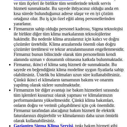
ve tüm ilçeleri ile birlikte tüm semtlerinde teknik servis
hizmeti sunmaktadır. Bu sayede ihtiyacınız olduğu anda en
kısa sürede bulunduğunuz adrese ulaşır ve en iyi çözüm
ortağınız olur. Bu iş için özel eğiti almış personellerinden
yararlanır.
Firmamızın sahip olduğu personel kadrosu, Sigma teknolojisi
ile birlikte diğer tüm klima markalarının teknolojilerine
hakimdir. Bu nedenle klima arızalarınız için kalıcı ve doğru
çözümler üretebilir. Klima arızalarında önemli olan doğru
çözümler üretilmesi ve tekrar arızalanmasının engellenmesidir.
Firmamız bunun bilincinde olarak tüm personelinin kendi
alanında uzman v donanımlı olmasına katkıda bulunmaktadır.
Firmamız, ikinci el klima satış hizmeti de sunmaktadır. Bu
sayede en beğendiğiniz klima modeline uygun fiyatlarla sahip
olabilirsiniz. Üstelik bu klimaları uzun süre kullanabilirsiniz.
Çünkü ikinci el klimaların tamamının bakımı ve onarımı
yapılmış olarak sizlere sunulmaktadır.
Firmamızın bir diğer avantajı ise bakım hizmetleri sırasında
tüm işlemleri kusursuz olarak yapması ve klimalarınızın
performanslarını yükseltmesidir. Çünkü klima bakımları,
onların doğru ve verimli çalışabilmesi için çok önemlidir.
Firmamız tarafından alacağınız bakım hizmeti ile elektrik
faturalarınızı düşürebilir ve klimalarınızı daha uzun ömürlü
olarak kullanabilirsiniz.
Gaziantep Sigma Klima Servisi
, tıpkı bakım hizmeti gibi