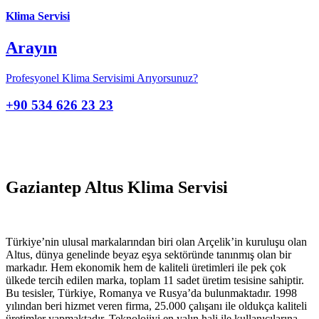
Klima Servisi
Arayın
Profesyonel Klima Servisimi Arıyorsunuz?
+90 534 626 23 23
Gaziantep Altus Klima Servisi
Türkiye’nin ulusal markalarından biri olan Arçelik’in kuruluşu olan
Altus, dünya genelinde beyaz eşya sektöründe tanınmış olan bir
markadır. Hem ekonomik hem de kaliteli üretimleri ile pek çok
ülkede tercih edilen marka, toplam 11 sadet üretim tesisine sahiptir.
Bu tesisler, Türkiye, Romanya ve Rusya’da bulunmaktadır. 1998
yılından beri hizmet veren firma, 25.000 çalışanı ile oldukça kaliteli
üretimler yapmaktadır. Teknolojiyi en yalın hali ile kullanıcılarına