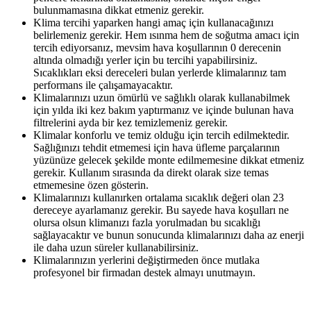
bulunmamasına dikkat etmeniz gerekir.
Klima tercihi yaparken hangi amaç için kullanacağınızı
belirlemeniz gerekir. Hem ısınma hem de soğutma amacı için
tercih ediyorsanız, mevsim hava koşullarının 0 derecenin
altında olmadığı yerler için bu tercihi yapabilirsiniz.
Sıcaklıkları eksi dereceleri bulan yerlerde klimalarınız tam
performans ile çalışamayacaktır.
Klimalarınızı uzun ömürlü ve sağlıklı olarak kullanabilmek
için yılda iki kez bakım yaptırmanız ve içinde bulunan hava
filtrelerini ayda bir kez temizlemeniz gerekir.
Klimalar konforlu ve temiz olduğu için tercih edilmektedir.
Sağlığınızı tehdit etmemesi için hava üfleme parçalarının
yüzünüze gelecek şekilde monte edilmemesine dikkat etmeniz
gerekir. Kullanım sırasında da direkt olarak size temas
etmemesine özen gösterin.
Klimalarınızı kullanırken ortalama sıcaklık değeri olan 23
dereceye ayarlamanız gerekir. Bu sayede hava koşulları ne
olursa olsun klimanızı fazla yorulmadan bu sıcaklığı
sağlayacaktır ve bunun sonucunda klimalarınızı daha az enerji
ile daha uzun süreler kullanabilirsiniz.
Klimalarınızın yerlerini değiştirmeden önce mutlaka
profesyonel bir firmadan destek almayı unutmayın.