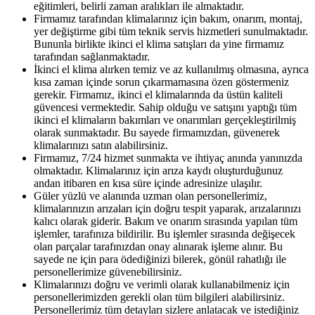
eğitimleri, belirli zaman aralıkları ile almaktadır.
Firmamız tarafından klimalarınız için bakım, onarım, montaj,
yer değiştirme gibi tüm teknik servis hizmetleri sunulmaktadır.
Bununla birlikte ikinci el klima satışları da yine firmamız
tarafından sağlanmaktadır.
İkinci el klima alırken temiz ve az kullanılmış olmasına, ayrıca
kısa zaman içinde sorun çıkarmamasına özen göstermeniz
gerekir. Firmamız, ikinci el klimalarında da üstün kaliteli
güvencesi vermektedir. Sahip olduğu ve satışını yaptığı tüm
ikinci el klimaların bakımları ve onarımları gerçekleştirilmiş
olarak sunmaktadır. Bu sayede firmamızdan, güvenerek
klimalarınızı satın alabilirsiniz.
Firmamız, 7/24 hizmet sunmakta ve ihtiyaç anında yanınızda
olmaktadır. Klimalarınız için arıza kaydı oluşturduğunuz
andan itibaren en kısa süre içinde adresinize ulaşılır.
Güler yüzlü ve alanında uzman olan personellerimiz,
klimalarınızın arızaları için doğru tespit yaparak, arızalarınızı
kalıcı olarak giderir. Bakım ve onarım sırasında yapılan tüm
işlemler, tarafınıza bildirilir. Bu işlemler sırasında değişecek
olan parçalar tarafınızdan onay alınarak işleme alınır. Bu
sayede ne için para ödediğinizi bilerek, gönül rahatlığı ile
personellerimize güvenebilirsiniz.
Klimalarınızı doğru ve verimli olarak kullanabilmeniz için
personellerimizden gerekli olan tüm bilgileri alabilirsiniz.
Personellerimiz tüm detayları sizlere anlatacak ve istediğiniz