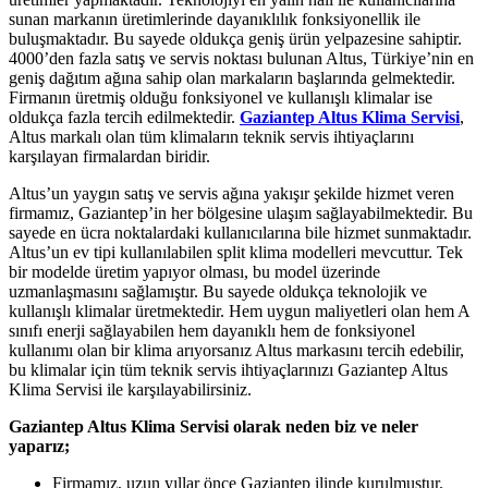
sunan markanın üretimlerinde dayanıklılık fonksiyonellik ile
buluşmaktadır. Bu sayede oldukça geniş ürün yelpazesine sahiptir.
4000’den fazla satış ve servis noktası bulunan Altus, Türkiye’nin en
geniş dağıtım ağına sahip olan markaların başlarında gelmektedir.
Firmanın üretmiş olduğu fonksiyonel ve kullanışlı klimalar ise
oldukça fazla tercih edilmektedir.
Gaziantep Altus Klima Servisi
,
Altus markalı olan tüm klimaların teknik servis ihtiyaçlarını
karşılayan firmalardan biridir.
Altus’un yaygın satış ve servis ağına yakışır şekilde hizmet veren
firmamız, Gaziantep’in her bölgesine ulaşım sağlayabilmektedir. Bu
sayede en ücra noktalardaki kullanıcılarına bile hizmet sunmaktadır.
Altus’un ev tipi kullanılabilen split klima modelleri mevcuttur. Tek
bir modelde üretim yapıyor olması, bu model üzerinde
uzmanlaşmasını sağlamıştır. Bu sayede oldukça teknolojik ve
kullanışlı klimalar üretmektedir. Hem uygun maliyetleri olan hem A
sınıfı enerji sağlayabilen hem dayanıklı hem de fonksiyonel
kullanımı olan bir klima arıyorsanız Altus markasını tercih edebilir,
bu klimalar için tüm teknik servis ihtiyaçlarınızı Gaziantep Altus
Klima Servisi ile karşılayabilirsiniz.
Gaziantep Altus Klima Servisi olarak neden biz ve neler
yaparız;
Firmamız, uzun yıllar önce Gaziantep ilinde kurulmuştur.