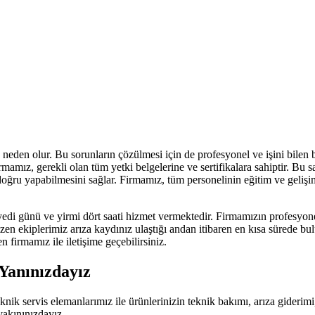
eden olur. Bu sorunların çözülmesi için de profesyonel ve işini bilen bi
irmamız, gerekli olan tüm yetki belgelerine ve sertifikalara sahiptir. B
n doğru yapabilmesini sağlar. Firmamız, tüm personelinin eğitim ve geli
edi günü ve yirmi dört saati hizmet vermektedir. Firmamızın profesyone
gezen ekiplerimiz arıza kaydınız ulaştığı andan itibaren en kısa sürede 
n firmamız ile iletişime geçebilirsiniz.
 Yanınızdayız
 teknik servis elemanlarımız ile ürünlerinizin teknik bakımı, arıza gider
yakınınızdayız.