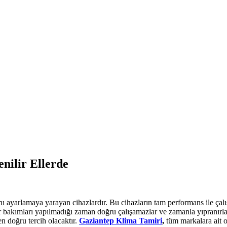
nilir Ellerde
ını ayarlamaya yarayan cihazlardır. Bu cihazların tam performans ile çal
ar bakımları yapılmadığı zaman doğru çalışamazlar ve zamanla yıpranırla
en doğru tercih olacaktır.
Gaziantep Klima Tamiri
,
tüm markalara ait o