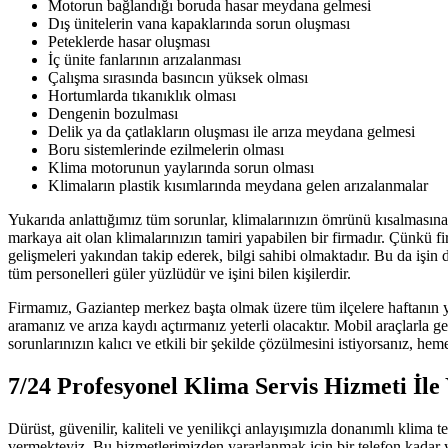
Motorun bağlandığı boruda hasar meydana gelmesi
Dış ünitelerin vana kapaklarında sorun oluşması
Peteklerde hasar oluşması
İç ünite fanlarının arızalanması
Çalışma sırasında basıncın yüksek olması
Hortumlarda tıkanıklık olması
Dengenin bozulması
Delik ya da çatlakların oluşması ile arıza meydana gelmesi
Boru sistemlerinde ezilmelerin olması
Klima motorunun yaylarında sorun olması
Klimaların plastik kısımlarında meydana gelen arızalanmalar
Yukarıda anlattığımız tüm sorunlar, klimalarınızın ömrünü kısalmasına n
markaya ait olan klimalarınızın tamiri yapabilen bir firmadır. Çünkü f
gelişmeleri yakından takip ederek, bilgi sahibi olmaktadır. Bu da işi
tüm personelleri güler yüzlüdür ve işini bilen kişilerdir.
Firmamız, Gaziantep merkez başta olmak üzere tüm ilçelere haftanın y
aramanız ve arıza kaydı açtırmanız yeterli olacaktır. Mobil araçlarla 
sorunlarınızın kalıcı ve etkili bir şekilde çözülmesini istiyorsanız, heme
7/24 Profesyonel Klima Servis Hizmeti İle
Dürüst, güvenilir, kaliteli ve yenilikçi anlayışımızla donanımlı klima
vermekteyiz. Bu hizmetlerimizden yararlanmak için bir telefon kadar 