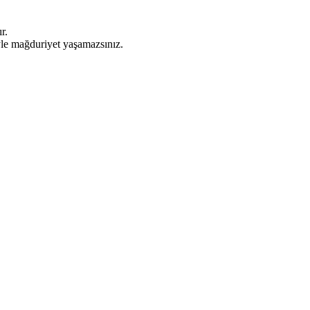
r.
iyle mağduriyet yaşamazsınız.