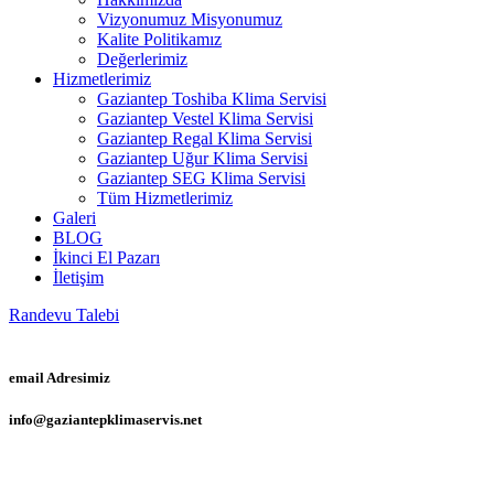
Vizyonumuz Misyonumuz
Kalite Politikamız
Değerlerimiz
Hizmetlerimiz
Gaziantep Toshiba Klima Servisi
Gaziantep Vestel Klima Servisi
Gaziantep Regal Klima Servisi
Gaziantep Uğur Klima Servisi
Gaziantep SEG Klima Servisi
Tüm Hizmetlerimiz
Galeri
BLOG
İkinci El Pazarı
İletişim
Randevu Talebi
email Adresimiz
info@gaziantepklimaservis.net