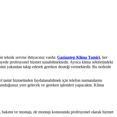
r teknik servise ihtiyacınız vardır.
Gaziantep Klima Tamiri
, her
u sayede profesyonel hizmet sunabilmektedir. Ayrıca klima sektöründeki
şimini yakından takip ederek gereken desteği vermektedir. Bu nedenle
l tamir hizmetinden faydalanabilmek için telefon numaralarını
bulunduğunuz yere gelecek ve gereken işlemleri yapacaktır. Klima
imi, bakımı ve montajı, de montajı konusunda profesyonel olarak hizmet