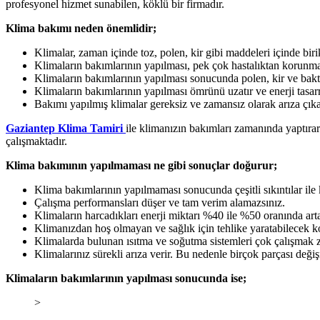
profesyonel hizmet sunabilen, köklü bir firmadır.
Klima bakımı neden önemlidir;
Klimalar, zaman içinde toz, polen, kir gibi maddeleri içinde biri
Klimaların bakımlarının yapılması, pek çok hastalıktan korunma
Klimaların bakımlarının yapılması sonucunda polen, kir ve bakter
Klimaların bakımlarının yapılması ömrünü uzatır ve enerji tasarr
Bakımı yapılmış klimalar gereksiz ve zamansız olarak arıza çıka
Gaziantep Klima Tamiri
ile klimanızın bakımları zamanında yaptırar
çalışmaktadır.
Klima bakımının yapılmaması ne gibi sonuçlar doğurur;
Klima bakımlarının yapılmaması sonucunda çeşitli sıkıntılar ile k
Çalışma performansları düşer ve tam verim alamazsınız.
Klimaların harcadıkları enerji miktarı %40 ile %50 oranında ar
Klimanızdan hoş olmayan ve sağlık için tehlike yaratabilecek 
Klimalarda bulunan ısıtma ve soğutma sistemleri çok çalışmak z
Klimalarınız sürekli arıza verir. Bu nedenle birçok parçası deği
Klimaların bakımlarının yapılması sonucunda ise;
>