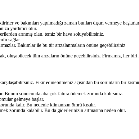
ktirirler ve bakımları yapılmadığı zaman bunları dışarı vermeye başlarlar
nıza yardımcı olur.
ilerden arınmış olan, temiz bir hava soluyabilirsiniz.
ufu sağlar.
rmazlar. Bakımlar ile bu tür arızalanmaların önüne geçebilirsiniz.
ak, oluşabilecek tüm arızaların önüne geçebilirsiniz. Firmamız, her bir
arşılaşabilirsiniz. Fikir edinebilmeniz açısından bu sorunların bir kısmın
tar. Bunun sonucunda aha çok fatura ödemek zorunda kalırsınız.
komular gelmeye başlar.
orunda kalır. Bu nedenle klimanızın ömrü kısalır.
şmek zorunda kalabilir. Bu da giderlerinizin artmasına neden olur.