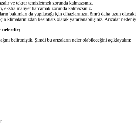
 azalır ve tekrar temizletmek zorunda kalmazsınız.
yı, ekstra maliyet harcamak zorunda kalmazsınız.
arın bakımları da yapılacağı için cihazlarınızın ömrü daha uzun olacaktı
için klimalarınızdan kesintisiz olarak yararlanabilişiniz. Arızalar neden
 nelerdir;
ını belirtmiştik. Şimdi bu arızaların neler olabileceğini açıklayalım;
r