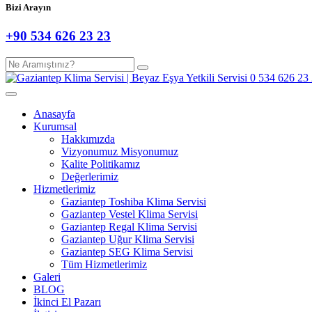
Bizi Arayın
+90 534 626 23 23
Anasayfa
Kurumsal
Hakkımızda
Vizyonumuz Misyonumuz
Kalite Politikamız
Değerlerimiz
Hizmetlerimiz
Gaziantep Toshiba Klima Servisi
Gaziantep Vestel Klima Servisi
Gaziantep Regal Klima Servisi
Gaziantep Uğur Klima Servisi
Gaziantep SEG Klima Servisi
Tüm Hizmetlerimiz
Galeri
BLOG
İkinci El Pazarı