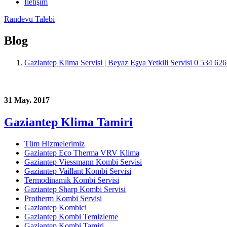
İletişim
Randevu Talebi
Blog
Gaziantep Klima Servisi | Beyaz Eşya Yetkili Servisi 0 534 62
31 May. 2017
Gaziantep Klima Tamiri
Tüm Hizmelerimiz
Gaziantep Eco Therma VRV Klima
Gaziantep Viessmann Kombi Servisi
Gaziantep Vaillant Kombi Servisi
Termodinamik Kombi Servisi
Gaziantep Sharp Kombi Servisi
Protherm Kombi Servisi
Gaziantep Kombici
Gaziantep Kombi Temizleme
Gaziantep Kombi Tamiri