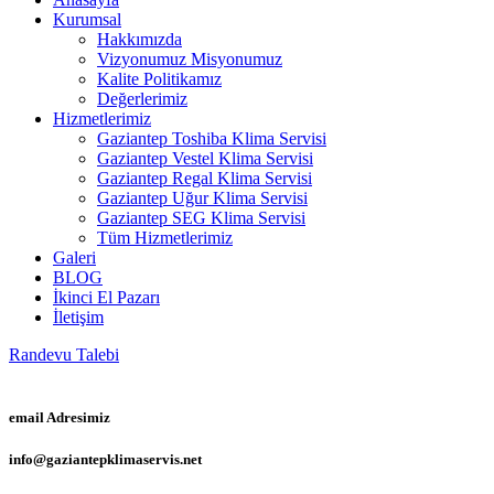
Kurumsal
Hakkımızda
Vizyonumuz Misyonumuz
Kalite Politikamız
Değerlerimiz
Hizmetlerimiz
Gaziantep Toshiba Klima Servisi
Gaziantep Vestel Klima Servisi
Gaziantep Regal Klima Servisi
Gaziantep Uğur Klima Servisi
Gaziantep SEG Klima Servisi
Tüm Hizmetlerimiz
Galeri
BLOG
İkinci El Pazarı
İletişim
Randevu Talebi
email Adresimiz
info@gaziantepklimaservis.net