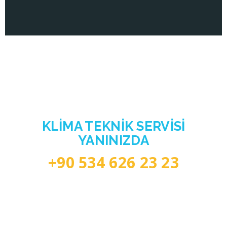
Klimanız yeteri kadar ısıtıp – soğutmadığınımı
düşünüyorsunuz?
ENDIŞE ETMEYIN
GAZIANTEP’IN EN GÜVENILIR
KLIMA TEKNIK SERVISI
YANINIZDA
+90 534 626 23 23