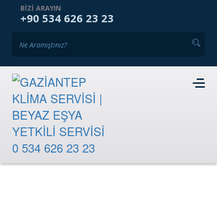
ANASAYFA
KURUMSAL
HIZMETLERIMIZ
BIZI ARAYIN
+90 534 626 23 23
GALERI
BLOG
İKINCI EL PAZARI
İLETIŞIM
RANDEVU TALEBI