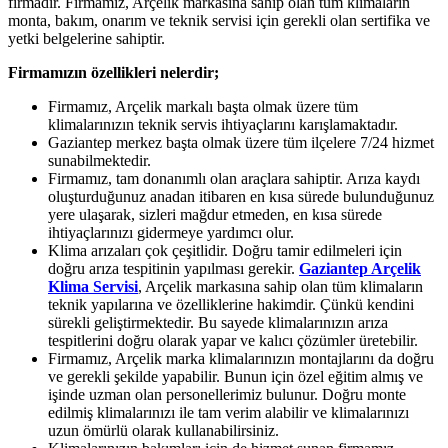
firmadır. Firmamız, Arçelik markasına sahip olan tüm klimaların
monta, bakım, onarım ve teknik servisi için gerekli olan sertifika ve
yetki belgelerine sahiptir.
Firmamızın özellikleri nelerdir;
Firmamız, Arçelik markalı başta olmak üzere tüm
klimalarınızın teknik servis ihtiyaçlarını karışlamaktadır.
Gaziantep merkez başta olmak üzere tüm ilçelere 7/24 hizmet
sunabilmektedir.
Firmamız, tam donanımlı olan araçlara sahiptir. Arıza kaydı
oluşturduğunuz anadan itibaren en kısa sürede bulunduğunuz
yere ulaşarak, sizleri mağdur etmeden, en kısa sürede
ihtiyaçlarınızı gidermeye yardımcı olur.
Klima arızaları çok çeşitlidir. Doğru tamir edilmeleri için
doğru arıza tespitinin yapılması gerekir.
Gaziantep Arçelik
Klima Servisi
, Arçelik markasına sahip olan tüm klimaların
teknik yapılarına ve özelliklerine hakimdir. Çünkü kendini
sürekli geliştirmektedir. Bu sayede klimalarınızın arıza
tespitlerini doğru olarak yapar ve kalıcı çözümler üretebilir.
Firmamız, Arçelik marka klimalarınızın montajlarını da doğru
ve gerekli şekilde yapabilir. Bunun için özel eğitim almış ve
işinde uzman olan personellerimiz bulunur. Doğru monte
edilmiş klimalarınızı ile tam verim alabilir ve klimalarınızı
uzun ömürlü olarak kullanabilirsiniz.