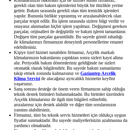
Klimalarınızın bakımları için de hizmet sunan firmamız,
gerekli olan tüm bakım işlemlerini büyük bir titizlikle yerine
getirir. Bakım sırasında gerekli olan tüm temizlik işlemleri
yapılır. Bununla birlikte yıpranmış ve arızalanabilecek olan
parçalar tespit edilir. Bu işlem sırasında sizlere bilgi verilir ve
onayınız alınmadan hiçbir işlem yapılmaz. Değişmesi gereken
parçalar, orijinalleri ile değiştirilir ve bakım işlemi tamamlanır.
Değişen tüm parçalar garantilidir. Bu sayede gönül rahatlığı
ile klimalarınızı firmamızın deneyimli personellerine emanet
edebilirsiniz.
Kişiye özel hizmet sunabilen firmamız, Arçelik markalı
klimalarınızın bakımlarını yaptıktan sonra sizleri kayıt altına
alır. Periyodik bakım dönemleriniz geldiğinde ise sizleri
otomatik olarak bilgilendirir. Bu sayede bakım zamanlarını
takip etmek zorunda kalmazsınız ve
Gaziantep Arçelik
Klima Servisi
ile alacağınız ayrıcalıklı hizmetin keyfini
yaşarsınız.
Satış sonrası desteğe de önem veren firmamızın sahip olduğu
teknik destek birimleri bulunmaktadır. Bu birimler üzerinden
Arçelik klimalarınız ile ilgili tüm bilgileri edinebilir,
arızalarınız için destek alabilir ve diğer tüm sorularınızın
yanıtını alabilirsiniz.
Firmamız, tüm bu teknik servis hizmetleri için oldukça uygun
fiyatlar sunmaktadır. Bu sayede maliyetlerinizin azalmasına da
yardımcı olmaktadır.