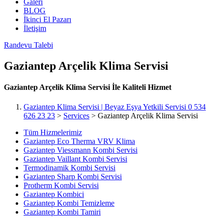
Galeri
BLOG
İkinci El Pazarı
İletişim
Randevu Talebi
Gaziantep Arçelik Klima Servisi
Gaziantep Arçelik Klima Servisi İle Kaliteli Hizmet
Gaziantep Klima Servisi | Beyaz Eşya Yetkili Servisi 0 534
626 23 23
>
Services
>
Gaziantep Arçelik Klima Servisi
Tüm Hizmelerimiz
Gaziantep Eco Therma VRV Klima
Gaziantep Viessmann Kombi Servisi
Gaziantep Vaillant Kombi Servisi
Termodinamik Kombi Servisi
Gaziantep Sharp Kombi Servisi
Protherm Kombi Servisi
Gaziantep Kombici
Gaziantep Kombi Temizleme
Gaziantep Kombi Tamiri