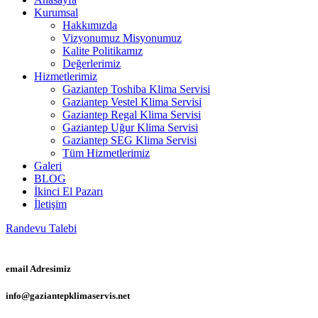
Kurumsal
Hakkımızda
Vizyonumuz Misyonumuz
Kalite Politikamız
Değerlerimiz
Hizmetlerimiz
Gaziantep Toshiba Klima Servisi
Gaziantep Vestel Klima Servisi
Gaziantep Regal Klima Servisi
Gaziantep Uğur Klima Servisi
Gaziantep SEG Klima Servisi
Tüm Hizmetlerimiz
Galeri
BLOG
İkinci El Pazarı
İletişim
Randevu Talebi
email Adresimiz
info@gaziantepklimaservis.net