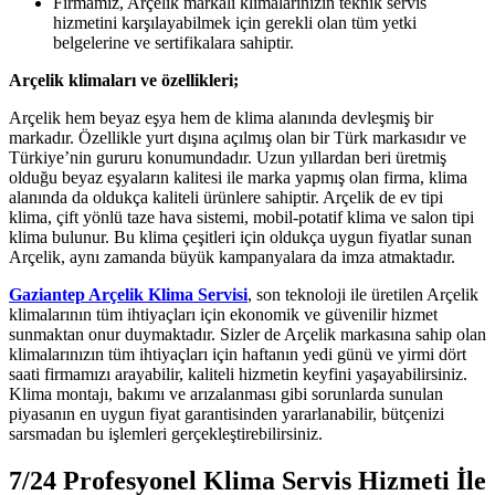
Firmamız, Arçelik markalı klimalarınızın teknik servis
hizmetini karşılayabilmek için gerekli olan tüm yetki
belgelerine ve sertifikalara sahiptir.
Arçelik klimaları ve özellikleri;
Arçelik hem beyaz eşya hem de klima alanında devleşmiş bir
markadır. Özellikle yurt dışına açılmış olan bir Türk markasıdır ve
Türkiye’nin gururu konumundadır. Uzun yıllardan beri üretmiş
olduğu beyaz eşyaların kalitesi ile marka yapmış olan firma, klima
alanında da oldukça kaliteli ürünlere sahiptir. Arçelik de ev tipi
klima, çift yönlü taze hava sistemi, mobil-potatif klima ve salon tipi
klima bulunur. Bu klima çeşitleri için oldukça uygun fiyatlar sunan
Arçelik, aynı zamanda büyük kampanyalara da imza atmaktadır.
Gaziantep Arçelik Klima Servisi
, son teknoloji ile üretilen Arçelik
klimalarının tüm ihtiyaçları için ekonomik ve güvenilir hizmet
sunmaktan onur duymaktadır. Sizler de Arçelik markasına sahip olan
klimalarınızın tüm ihtiyaçları için haftanın yedi günü ve yirmi dört
saati firmamızı arayabilir, kaliteli hizmetin keyfini yaşayabilirsiniz.
Klima montajı, bakımı ve arızalanması gibi sorunlarda sunulan
piyasanın en uygun fiyat garantisinden yararlanabilir, bütçenizi
sarsmadan bu işlemleri gerçekleştirebilirsiniz.
7/24 Profesyonel Klima Servis Hizmeti İle