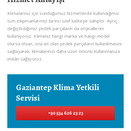
Klimalarınız için sunduğumuz hizmetlerde kullandığımız
tüm ekipmanlarımız birinci sınıf kaliteye sahiptir. Ayrıç
değiştirdiğimiz yedek parçaların da orijinallerini
kullanıyoruz. Klimanız hangi marka ve hangi model
olursa olsun, ona ait olan yedek parçaların kullanılmasını
sağlayarak, klimalarınızı daha uzun ömürlü kullanmanıza
imkân sağlıyoruz.
Gaziantep Klima Yetkili
Servisi
+90 534 626 23 23