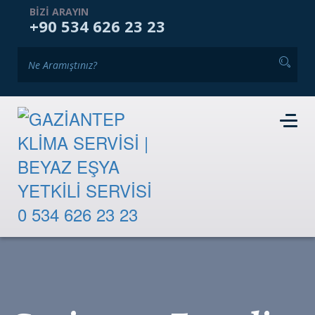
ANASAYFA
KURUMSAL
HIZMETLERIMIZ
BIZI ARAYIN
+90 534 626 23 23
GALERI
BLOG
İKINCI EL PAZARI
İLETIŞIM
RANDEVU TALEBI