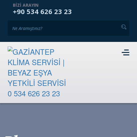
ANASAYFA
KURUMSAL
HIZMETLERIMIZ
BIZI ARAYIN
+90 534 626 23 23
GALERI
BLOG
İKINCI EL PAZARI
İLETIŞIM
RANDEVU TALEBI