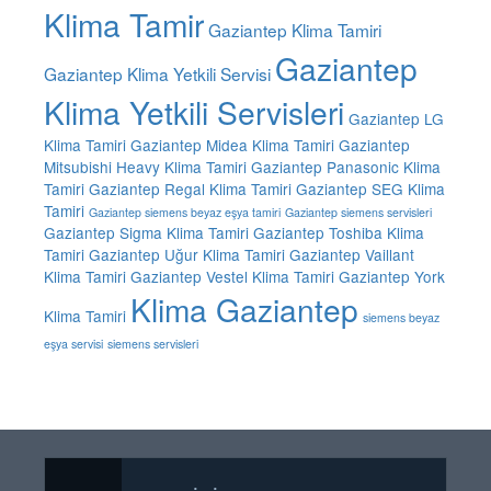
Klima Tamir
Gaziantep Klima Tamiri
Gaziantep
Gaziantep Klima Yetkili Servisi
Klima Yetkili Servisleri
Gaziantep LG
Klima Tamiri
Gaziantep Midea Klima Tamiri
Gaziantep
Mitsubishi Heavy Klima Tamiri
Gaziantep Panasonic Klima
Tamiri
Gaziantep Regal Klima Tamiri
Gaziantep SEG Klima
Tamiri
Gaziantep siemens beyaz eşya tamiri
Gaziantep siemens servisleri
Gaziantep Sigma Klima Tamiri
Gaziantep Toshiba Klima
Tamiri
Gaziantep Uğur Klima Tamiri
Gaziantep Vaillant
Klima Tamiri
Gaziantep Vestel Klima Tamiri
Gaziantep York
Klima Gaziantep
Klima Tamiri
siemens beyaz
eşya servisi
siemens servisleri