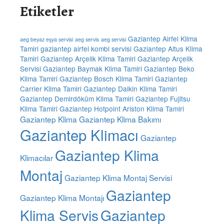
Etiketler
Gaziantep Airfel Klima
aeg beyaz eşya servisi
aeg servis
aeg servisi
Tamiri
gaziantep airfel kombi servisi
Gaziantep Altus Klima
Tamiri
Gaziantep Arçelik Klima Tamiri
Gaziantep Arçelik
Servisi
Gaziantep Baymak Klima Tamiri
Gaziantep Beko
Klima Tamiri
Gaziantep Bosch Klima Tamiri
Gaziantep
Carrier Klima Tamiri
Gaziantep Daikin Klima Tamiri
Gaziantep Demirdöküm Klima Tamiri
Gaziantep Fujitsu
Klima Tamiri
Gaziantep Hotpoint Ariston Klima Tamiri
Gaziantep Klima
Gaziantep Klima Bakımı
Gaziantep Klimacı
Gaziantep
Gaziantep Klima
Klimacılar
Montaj
Gaziantep Klima Montaj Servisi
Gaziantep
Gaziantep Klima Montajı
Klima Servis
Gaziantep