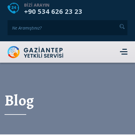
ANASAYFA
KURUMSAL
HIZMETLERIMIZ
BIZI ARAYIN
+90 534 626 23 23
GALERI
BLOG
İKINCI EL PAZARI
İLETIŞIM
RANDEVU TALEBI
Blog