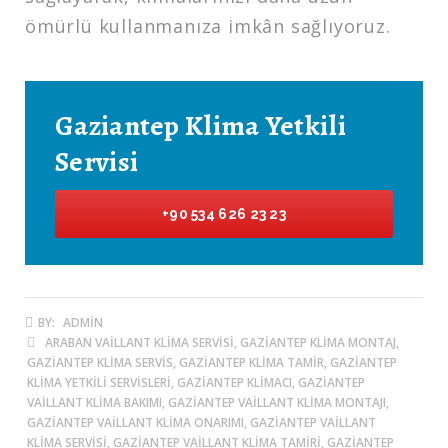
ömürlü kullanmanıza imkân sağlıyoruz.
Gaziantep Klima Yetkili
Servisi
+90 534 626 23 23
BY:
ADMIN
ARABAN VAILLANT KLIMA SERVISI, GAZIANTEP KLIMA MONTAJ,
GAZIANTEP KLIMA SERVIS, GAZIANTEP KLIMA TAMIR, GAZIANTEP
KLIMA YETKILI SERVISLERI, GAZIANTEP KLIMACI, GAZIANTEP
VAILLANT KLIMA BAKIMI, GAZIANTEP VAILLANT KLIMA MONTAJI,
GAZIANTEP VAILLANT KLIMA ONARIMI, GAZIANTEP VAILLANT
KLIMA SERVISI, GAZIANTEP VAILLANT KLIMA TAMIRI, GAZIANTEP