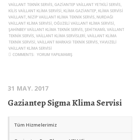
VAILLANT TEKNIK SERVIS, GAZIANTEP VAILLANT YETKILI SERVIS,
KILIS VAILLANT KLIMA SERVISI, KLIMA GAZIANTEP, KLIMA SERVISI
VAILLANT, NIZIP VAILLANT KLIMA TEKNIK SERVIS, NURDAĞI
VAILLANT KLIMA SERVISI, OĞUZELI VAILLANT KLIMA SERVISI,
ŞAHINBEY VAILLANT KLIMA TEKNIK SERVIS, ŞEHITKAMIL VAILLANT
TEKNIK SERVIS, VAILLANT KLIMA SERVISLERI, VAILLANT KLIMA
TEKNIK SERVISI, VAILLANT MARKASI TEKNIK SERVIS, YAVUZELI
VAILLANT KLIMA SERVISI
COMMENTS:
YORUM YAPILMAMIŞ
31 MAY. 2017
Gaziantep Sigma Klima Servisi
Tüm Hizmelerimiz