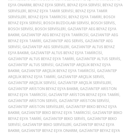
EŞYA ONARIM, BEYAZ EŞYA SERVIS, BEYAZ EŞYA SERVISI, BEYAZ EŞYA
SERVISLERI, BEYAZ EŞYA TAMIR SERVISI, BEYAZ EŞYA TAMIR
SERVISLERI, BEYAZ EŞYA TAMIRCISI, BEYAZ EŞYA TAMIRI, BOSCH
BEYAZ EŞYA SERVISI, BOSCH BUZDOLABI SERVISI, BOSCH SERVIS,
BOSCH SERVISI, BOSCH SERVISLERI, GAZIANTEP AEG BEYAZ EŞYA
BAKIMI, GAZIANTEP AEG BEYAZ EŞYA TAMIRCISI, GAZIANTEP AEG
BEYAZ EŞYA TAMIRI, GAZIANTEP AEG SERVIS, GAZIANTEP AEG
SERVISI, GAZIANTEP AEG SERVISLERI, GAZIANTEP ALTUS BEYAZ
EŞYA BAKIMI, GAZIANTEP ALTUS BEYAZ EŞYA TAMIRCISI,
GAZIANTEP ALTUS BEYAZ EŞYA TAMIRI, GAZIANTEP ALTUS SERVIS,
GAZIANTEP ALTUS SERVISI, GAZIANTEP ARÇELIK BEYAZ EŞYA
BAKIMI, GAZIANTEP ARÇELIK BEYAZ EŞYA TAMIRCISI, GAZIANTEP
ARÇELIK BEYAZ EŞYA TAMIRI, GAZIANTEP ARÇELIK SERVIS,
GAZIANTEP ARÇELIK SERVISI, GAZIANTEP ARÇELIK SERVISLERI,
GAZIANTEP ARISTON BEYAZ EŞYA BAKIMI, GAZIANTEP ARISTON
BEYAZ EŞYA TAMIRCISI, GAZIANTEP ARISTON BEYAZ EŞYA TAMIRI,
GAZIANTEP ARISTON SERVIS, GAZIANTEP ARISTON SERVISI,
GAZIANTEP ARISTON SERVISLERI, GAZIANTEP BEKO BEYAZ EŞYA
BAKIMI, GAZIANTEP BEKO BEYAZ EŞYA TAMIRCISI, GAZIANTEP BEKO
BEYAZ EŞYA TAMIRI, GAZIANTEP BEKO SERVIS, GAZIANTEP BEKO
SERVISI, GAZIANTEP BEKO SERVISLERI, GAZIANTEP BEYAZ EŞYA
BAKIMI, GAZIANTEP BEYAZ EŞYA ONARIM, GAZIANTEP BEYAZ EŞYA