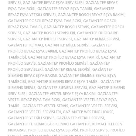
SERVISI, GAZIANTEP BEYAZ EŞYA SERVISLERI, GAZIANTEP BEYAZ
EŞYA TAMIRCISI, GAZIANTEP BEYAZ EŞYA TAMIRI, GAZIANTEP
BEYAZ EŞYA YETKILI SERVISI, GAZIANTEP BOSCH BEYAZ EŞYA BAKIMI,
GAZIANTEP BOSCH BEYAZ EŞYA TAMIRCISI, GAZIANTEP BOSCH
BEYAZ EŞYA TAMIRI, GAZIANTEP BOSCH SERVIS, GAZIANTEP BOSCH
SERVISI, GAZIANTEP BOSCH SERVISLERI, GAZIANTEP FRIGIDAIRE
SERVISI, GAZIANTEP İNDESIT SERVISI, GAZIANTEP KLIMA SERVISI,
GAZIANTEP KLIMACI, GAZIANTEP MIELE SERVISI, GAZIANTEP
PROFILO BEYAZ EŞYA BAKIMI, GAZIANTEP PROFILO BEYAZ EŞYA
TAMIRCISI, GAZIANTEP PROFILO BEYAZ EŞYA TAMIRI, GAZIANTEP
PROFILO SERVIS, GAZIANTEP PROFILO SERVISI, GAZIANTEP
PROFILO SERVISLERI, GAZIANTEP REGAL SERVISI, GAZIANTEP
SIEMENS BEYAZ EŞYA BAKIMI, GAZIANTEP SIEMENS BEYAZ EŞYA
TAMIRCISI, GAZIANTEP SIEMENS BEYAZ EŞYA TAMIRI, GAZIANTEP
SIEMENS SERVIS, GAZIANTEP SIEMENS SERVISI, GAZIANTEP SIEMENS
SERVISLERI, GAZIANTEP VESTEL BEYAZ EŞYA BAKIMI, GAZIANTEP
VESTEL BEYAZ EŞYA TAMIRCISI, GAZIANTEP VESTEL BEYAZ EŞYA
TAMIRI, GAZIANTEP VESTEL SERVIS, GAZIANTEP VESTEL SERVISI,
GAZIANTEP VESTEL SERVISLERI, GAZIANTEP WESTING HOUSE,
GAZIANTEP YETKILI SERVIS, GAZIANTEP YETKILI SERVISI,
GAZIANTEPTE KLIMACILAR, KLIMACI GAZIANTEP, KLIMACI TELEFON
NUMARASI, PROFILO BEYAZ EŞYA SERVISI, PROFILO SERVIS, PROFILO