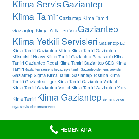
Klima Servis
Gaziantep
Klima Tamir
Gaziantep Klima Tamiri
Gaziantep
Gaziantep Klima Yetkili Servisi
Klima Yetkili Servisleri
Gaziantep LG
Klima Tamiri
Gaziantep Midea Klima Tamiri
Gaziantep
Mitsubishi Heavy Klima Tamiri
Gaziantep Panasonic Klima
Tamiri
Gaziantep Regal Klima Tamiri
Gaziantep SEG Klima
Tamiri
Gaziantep siemens beyaz eşya tamiri
Gaziantep siemens servisleri
Gaziantep Sigma Klima Tamiri
Gaziantep Toshiba Klima
Tamiri
Gaziantep Uğur Klima Tamiri
Gaziantep Vaillant
Klima Tamiri
Gaziantep Vestel Klima Tamiri
Gaziantep York
Klima Gaziantep
Klima Tamiri
siemens beyaz
eşya servisi
siemens servisleri
HEMEN ARA