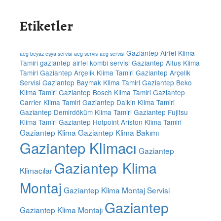
Etiketler
Gaziantep Airfel Klima
aeg beyaz eşya servisi
aeg servis
aeg servisi
Tamiri
gaziantep airfel kombi servisi
Gaziantep Altus Klima
Tamiri
Gaziantep Arçelik Klima Tamiri
Gaziantep Arçelik
Servisi
Gaziantep Baymak Klima Tamiri
Gaziantep Beko
Klima Tamiri
Gaziantep Bosch Klima Tamiri
Gaziantep
Carrier Klima Tamiri
Gaziantep Daikin Klima Tamiri
Gaziantep Demirdöküm Klima Tamiri
Gaziantep Fujitsu
Klima Tamiri
Gaziantep Hotpoint Ariston Klima Tamiri
Gaziantep Klima
Gaziantep Klima Bakımı
Gaziantep Klimacı
Gaziantep
Gaziantep Klima
Klimacılar
Montaj
Gaziantep Klima Montaj Servisi
Gaziantep
Gaziantep Klima Montajı