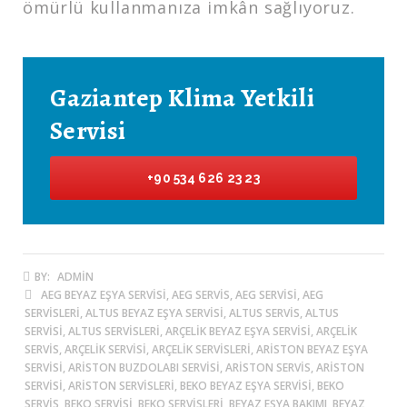
ömürlü kullanmanıza imkân sağlıyoruz.
Gaziantep Klima Yetkili
Servisi
+90 534 626 23 23
BY:
ADMIN
AEG BEYAZ EŞYA SERVISI, AEG SERVIS, AEG SERVISI, AEG
SERVISLERI, ALTUS BEYAZ EŞYA SERVISI, ALTUS SERVIS, ALTUS
SERVISI, ALTUS SERVISLERI, ARÇELIK BEYAZ EŞYA SERVISI, ARÇELIK
SERVIS, ARÇELIK SERVISI, ARÇELIK SERVISLERI, ARISTON BEYAZ EŞYA
SERVISI, ARISTON BUZDOLABI SERVISI, ARISTON SERVIS, ARISTON
SERVISI, ARISTON SERVISLERI, BEKO BEYAZ EŞYA SERVISI, BEKO
SERVIS, BEKO SERVISI, BEKO SERVISLERI, BEYAZ EŞYA BAKIMI, BEYAZ