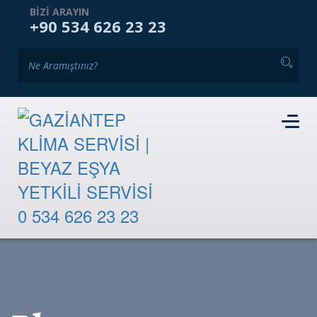
ANASAYFA
KURUMSAL
HIZMETLERIMIZ
BIZI ARAYIN
+90 534 626 23 23
GALERI
BLOG
İKINCI EL PAZARI
İLETIŞIM
RANDEVU TALEBI