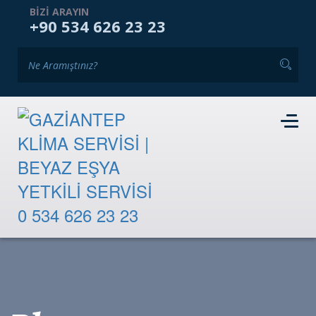
ANASAYFA
KURUMSAL
HIZMETLERIMIZ
BIZI ARAYIN
+90 534 626 23 23
GALERI
BLOG
İKINCI EL PAZARI
İLETIŞIM
RANDEVU TALEBI