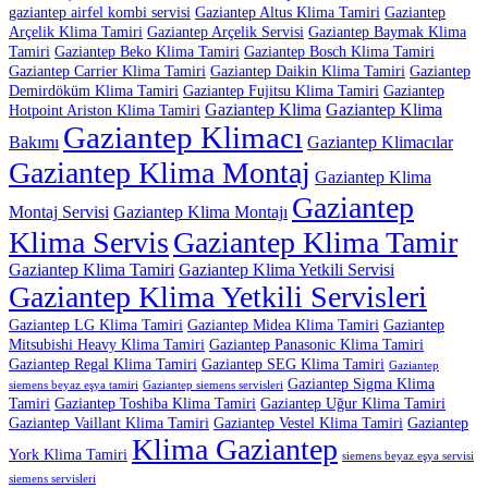
gaziantep airfel kombi servisi
Gaziantep Altus Klima Tamiri
Gaziantep
Arçelik Klima Tamiri
Gaziantep Arçelik Servisi
Gaziantep Baymak Klima
Tamiri
Gaziantep Beko Klima Tamiri
Gaziantep Bosch Klima Tamiri
Gaziantep Carrier Klima Tamiri
Gaziantep Daikin Klima Tamiri
Gaziantep
Demirdöküm Klima Tamiri
Gaziantep Fujitsu Klima Tamiri
Gaziantep
Gaziantep Klima
Gaziantep Klima
Hotpoint Ariston Klima Tamiri
Gaziantep Klimacı
Bakımı
Gaziantep Klimacılar
Gaziantep Klima Montaj
Gaziantep Klima
Gaziantep
Montaj Servisi
Gaziantep Klima Montajı
Klima Servis
Gaziantep Klima Tamir
Gaziantep Klima Tamiri
Gaziantep Klima Yetkili Servisi
Gaziantep Klima Yetkili Servisleri
Gaziantep LG Klima Tamiri
Gaziantep Midea Klima Tamiri
Gaziantep
Mitsubishi Heavy Klima Tamiri
Gaziantep Panasonic Klima Tamiri
Gaziantep Regal Klima Tamiri
Gaziantep SEG Klima Tamiri
Gaziantep
Gaziantep Sigma Klima
siemens beyaz eşya tamiri
Gaziantep siemens servisleri
Tamiri
Gaziantep Toshiba Klima Tamiri
Gaziantep Uğur Klima Tamiri
Gaziantep Vaillant Klima Tamiri
Gaziantep Vestel Klima Tamiri
Gaziantep
Klima Gaziantep
York Klima Tamiri
siemens beyaz eşya servisi
siemens servisleri