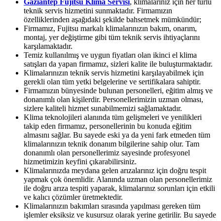
Gaziantep Fujitsu Klima Servisi
, klimalarınız için her türlü
teknik servis hizmetini sunmaktadır. Firmamızın
özelliklerinden aşağıdaki şekilde bahsetmek mümkündür;
Firmamız, Fujitsu markalı klimalarınızın bakım, onarım,
montaj, yer değiştirme gibi tüm teknik servis ihtiyaçlarını
karşılamaktadır.
Temiz kullanılmış ve uygun fiyatları olan ikinci el klima
satışları da yapan firmamız, sizleri kalite ile buluşturmaktadır.
Klimalarınızın teknik servis hizmetini karşılayabilmek için
gerekli olan tüm yetki belgelerine ve sertifikalara sahiptir.
Firmamızın bünyesinde bulunan personelleri, eğitim almış ve
donanımlı olan kişilerdir. Personellerimizin uzman olması,
sizlere kaliteli hizmet sunabilmemizi sağlamaktadır.
Klima teknolojileri alanında tüm gelişmeleri ve yenilikleri
takip eden firmamız, personellerinin bu konuda eğitim
almasını sağlar. Bu sayede eski ya da yeni fark etmeden tüm
klimalarınızın teknik donanım bilgilerine sahip olur. Tam
donanımlı olan personellerimiz sayesinde profesyonel
hizmetimizin keyfini çıkarabilirsiniz.
Klimalarınızda meydana gelen arızalarınız için doğru tespit
yapmak çok önemlidir. Alanında uzman olan personellerimiz
ile doğru arıza tespiti yaparak, klimalarınız sorunları için etkili
ve kalıcı çözümler üretmektedir.
Klimalarınızın bakımları sırasında yapılması gereken tüm
işlemler eksiksiz ve kusursuz olarak yerine getirilir. Bu sayede