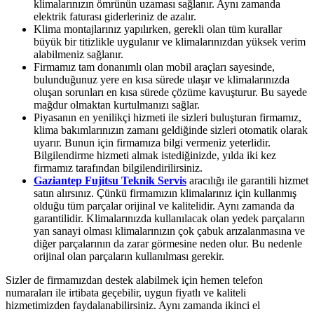
klimalarınızın ömrünün uzaması sağlanır. Aynı zamanda
elektrik faturası giderleriniz de azalır.
Klima montajlarınız yapılırken, gerekli olan tüm kurallar
büyük bir titizlikle uygulanır ve klimalarınızdan yüksek verim
alabilmeniz sağlanır.
Firmamız tam donanımlı olan mobil araçları sayesinde,
bulunduğunuz yere en kısa sürede ulaşır ve klimalarınızda
oluşan sorunları en kısa sürede çözüme kavuşturur. Bu sayede
mağdur olmaktan kurtulmanızı sağlar.
Piyasanın en yenilikçi hizmeti ile sizleri buluşturan firmamız,
klima bakımlarınızın zamanı geldiğinde sizleri otomatik olarak
uyarır. Bunun için firmamıza bilgi vermeniz yeterlidir.
Bilgilendirme hizmeti almak istediğinizde, yılda iki kez
firmamız tarafından bilgilendirilirsiniz.
Gaziantep Fujitsu Teknik Servis
aracılığı ile garantili hizmet
satın alırsınız. Çünkü firmamızın klimalarınız için kullanmış
olduğu tüm parçalar orijinal ve kalitelidir. Aynı zamanda da
garantilidir. Klimalarınızda kullanılacak olan yedek parçaların
yan sanayi olması klimalarınızın çok çabuk arızalanmasına ve
diğer parçalarının da zarar görmesine neden olur. Bu nedenle
orijinal olan parçaların kullanılması gerekir.
Sizler de firmamızdan destek alabilmek için hemen telefon
numaraları ile irtibata geçebilir, uygun fiyatlı ve kaliteli
hizmetimizden faydalanabilirsiniz. Aynı zamanda ikinci el