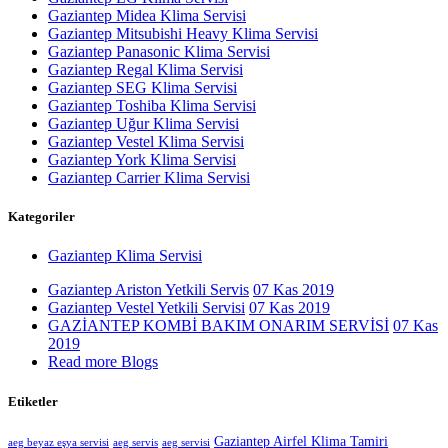
Gaziantep Midea Klima Servisi
Gaziantep Mitsubishi Heavy Klima Servisi
Gaziantep Panasonic Klima Servisi
Gaziantep Regal Klima Servisi
Gaziantep SEG Klima Servisi
Gaziantep Toshiba Klima Servisi
Gaziantep Uğur Klima Servisi
Gaziantep Vestel Klima Servisi
Gaziantep York Klima Servisi
Gaziantep Carrier Klima Servisi
Kategoriler
Gaziantep Klima Servisi
Gaziantep Ariston Yetkili Servis
07 Kas 2019
Gaziantep Vestel Yetkili Servisi
07 Kas 2019
GAZİANTEP KOMBİ BAKIM ONARIM SERVİSİ
07 Kas
2019
Read more Blogs
Etiketler
Gaziantep Airfel Klima Tamiri
aeg beyaz eşya servisi
aeg servis
aeg servisi