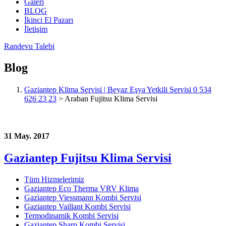
Galeri
BLOG
İkinci El Pazarı
İletişim
Randevu Talebi
Blog
Gaziantep Klima Servisi | Beyaz Eşya Yetkili Servisi 0 534
626 23 23
>
Araban Fujitsu Klima Servisi
31 May. 2017
Gaziantep Fujitsu Klima Servisi
Tüm Hizmelerimiz
Gaziantep Eco Therma VRV Klima
Gaziantep Viessmann Kombi Servisi
Gaziantep Vaillant Kombi Servisi
Termodinamik Kombi Servisi
Gaziantep Sharp Kombi Servisi