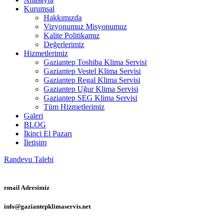
Kurumsal
Hakkımızda
Vizyonumuz Misyonumuz
Kalite Politikamız
Değerlerimiz
Hizmetlerimiz
Gaziantep Toshiba Klima Servisi
Gaziantep Vestel Klima Servisi
Gaziantep Regal Klima Servisi
Gaziantep Uğur Klima Servisi
Gaziantep SEG Klima Servisi
Tüm Hizmetlerimiz
Galeri
BLOG
İkinci El Pazarı
İletişim
Randevu Talebi
email Adresimiz
info@gaziantepklimaservis.net