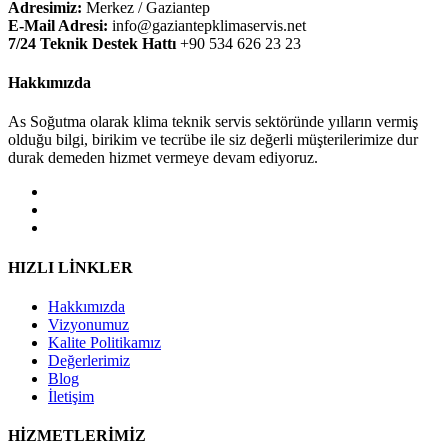
Adresimiz:
Merkez / Gaziantep
E-Mail Adresi:
info@gaziantepklimaservis.net
7/24 Teknik Destek Hattı
+90 534 626 23 23
Hakkımızda
As Soğutma olarak klima teknik servis sektöründe yılların vermiş
olduğu bilgi, birikim ve tecrübe ile siz değerli müşterilerimize dur
durak demeden hizmet vermeye devam ediyoruz.
HIZLI LİNKLER
Hakkımızda
Vizyonumuz
Kalite Politikamız
Değerlerimiz
Blog
İletişim
HİZMETLERİMİZ