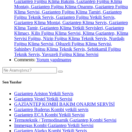
Gaziantep Fujitsu Klima Bakımı, Gaziantep Fujitsu Klima
Montajı, Gaziantep Fujitsu Klima Onarımı, Gaziantep Fujitsu
Klima Servisi, Gaziantep Fujitsu Klima Tamiri, Gaziantep
Fujitsu Teknik Servis, Gaziantep Fujitsu Yetkili Servis,
Gaziantep Klima Montaj, Gaziantep Klima Servis, Gaziantep
Klima Tamir, Gaziantep Klima Yetkili Servisleri, Gaziantep
Klimacı, Kilis Fujitsu Klima Servisi, Klima Gaziantep, Klima
Servisi Fujitsu, Nizip Fujitsu Klima Teknik Servis, Nurdağı
Fujitsu Klima Servisi, Oğuzeli Fujitsu Klima Servisi,
Şahinbey Fujitsu Klima Teknik Servis, Şehitkamil Fujitsu
Teknik Servis, Yavuzeli Fujitsu Klima Servisi
Comments:
Yorum yapılmamış
Son Yazılar
Gaziantep Ariston Yetkili Servis
Gaziantep Vestel Yetkili Servisi
GAZİANTEP KOMBİ BAKIM ONARIM SERVİSİ
Gaziantep Buderus Kombi yetkili servis
Gaziantep ECA Kombi Yetkili Servisi
Termoteknik / Termodinamik Gaziantep Kombi Servisi
Immergas Kombi Gaziantep Yetkili Servisi
Gaziantep Alarko Kombi Yetkili Servis