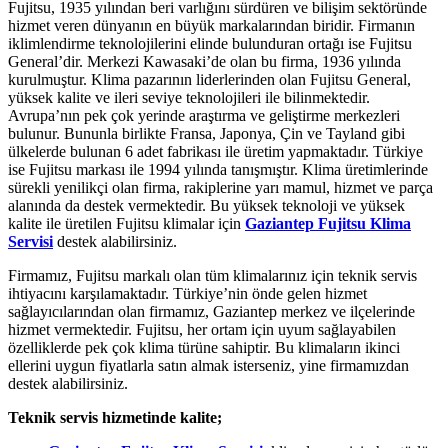
Fujitsu, 1935 yılından beri varlığını sürdüren ve bilişim sektöründe
hizmet veren dünyanın en büyük markalarından biridir. Firmanın
iklimlendirme teknolojilerini elinde bulunduran ortağı ise Fujitsu
General’dir. Merkezi Kawasaki’de olan bu firma, 1936 yılında
kurulmuştur. Klima pazarının liderlerinden olan Fujitsu General,
yüksek kalite ve ileri seviye teknolojileri ile bilinmektedir.
Avrupa’nın pek çok yerinde araştırma ve geliştirme merkezleri
bulunur. Bununla birlikte Fransa, Japonya, Çin ve Tayland gibi
ülkelerde bulunan 6 adet fabrikası ile üretim yapmaktadır. Türkiye
ise Fujitsu markası ile 1994 yılında tanışmıştır. Klima üretimlerinde
sürekli yenilikçi olan firma, rakiplerine yarı mamul, hizmet ve parça
alanında da destek vermektedir. Bu yüksek teknoloji ve yüksek
kalite ile üretilen Fujitsu klimalar için
Gaziantep Fujitsu Klima
Servisi
destek alabilirsiniz.
Firmamız, Fujitsu markalı olan tüm klimalarınız için teknik servis
ihtiyacını karşılamaktadır. Türkiye’nin önde gelen hizmet
sağlayıcılarından olan firmamız, Gaziantep merkez ve ilçelerinde
hizmet vermektedir. Fujitsu, her ortam için uyum sağlayabilen
özelliklerde pek çok klima türüne sahiptir. Bu klimaların ikinci
ellerini uygun fiyatlarla satın almak isterseniz, yine firmamızdan
destek alabilirsiniz.
Teknik servis hizmetinde kalite;