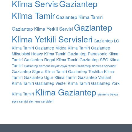
Klima Servis
Gaziantep
Klima Tamir
Gaziantep Klima Tamiri
Gaziantep
Gaziantep Klima Yetkili Servisi
Klima Yetkili Servisleri
Gaziantep LG
Klima Tamiri
Gaziantep Midea Klima Tamiri
Gaziantep
Mitsubishi Heavy Klima Tamiri
Gaziantep Panasonic Klima
Tamiri
Gaziantep Regal Klima Tamiri
Gaziantep SEG Klima
Tamiri
Gaziantep siemens beyaz eşya tamiri
Gaziantep siemens servisleri
Gaziantep Sigma Klima Tamiri
Gaziantep Toshiba Klima
Tamiri
Gaziantep Uğur Klima Tamiri
Gaziantep Vaillant
Klima Tamiri
Gaziantep Vestel Klima Tamiri
Gaziantep York
Klima Gaziantep
Klima Tamiri
siemens beyaz
eşya servisi
siemens servisleri