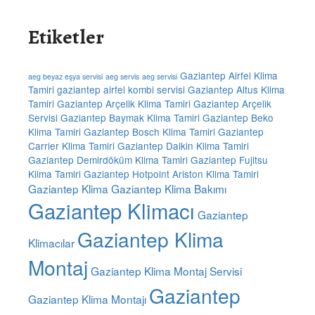
Etiketler
Gaziantep Airfel Klima
aeg beyaz eşya servisi
aeg servis
aeg servisi
Tamiri
gaziantep airfel kombi servisi
Gaziantep Altus Klima
Tamiri
Gaziantep Arçelik Klima Tamiri
Gaziantep Arçelik
Servisi
Gaziantep Baymak Klima Tamiri
Gaziantep Beko
Klima Tamiri
Gaziantep Bosch Klima Tamiri
Gaziantep
Carrier Klima Tamiri
Gaziantep Daikin Klima Tamiri
Gaziantep Demirdöküm Klima Tamiri
Gaziantep Fujitsu
Klima Tamiri
Gaziantep Hotpoint Ariston Klima Tamiri
Gaziantep Klima
Gaziantep Klima Bakımı
Gaziantep Klimacı
Gaziantep
Gaziantep Klima
Klimacılar
Montaj
Gaziantep Klima Montaj Servisi
Gaziantep
Gaziantep Klima Montajı