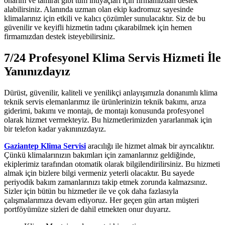
onarım ve tamirat gibi tüm ihtiyaçları için firmamızdan destek
alabilirsiniz. Alanında uzman olan ekip kadromuz sayesinde
klimalarınız için etkili ve kalıcı çözümler sunulacaktır. Siz de bu
güvenilir ve keyifli hizmetin tadını çıkarabilmek için hemen
firmamızdan destek isteyebilirsiniz.
7/24 Profesyonel Klima Servis Hizmeti İle
Yanınızdayız
Dürüst, güvenilir, kaliteli ve yenilikçi anlayışımızla donanımlı klima
teknik servis elemanlarımız ile ürünlerinizin teknik bakımı, arıza
giderimi, bakımı ve montajı, de montajı konusunda profesyonel
olarak hizmet vermekteyiz. Bu hizmetlerimizden yararlanmak için
bir telefon kadar yakınınızdayız.
Gaziantep Klima Servisi
aracılığı ile hizmet almak bir ayrıcalıktır.
Çünkü klimalarınızın bakımları için zamanlarınız geldiğinde,
ekiplerimiz tarafından otomatik olarak bilgilendirilirsiniz. Bu hizmeti
almak için bizlere bilgi vermeniz yeterli olacaktır. Bu sayede
periyodik bakım zamanlarınızı takip etmek zorunda kalmazsınız.
Sizler için bütün bu hizmetler ile ve çok daha fazlasıyla
çalışmalarımıza devam ediyoruz. Her geçen gün artan müşteri
portföyümüze sizleri de dahil etmekten onur duyarız.