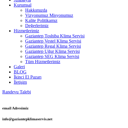
Kurumsal
Hakkımızda
Vizyonumuz Misyonumuz
Kalite Politikamız
Değerlerimiz
Hizmetlerimiz
Gaziantep Toshiba Klima Servisi
Gaziantep Vestel Klima Servisi
Gaziantep Regal Klima Servisi
Gaziantep Uğur Klima Servisi
Gaziantep SEG Klima Servisi
Tüm Hizmetlerimiz
Galeri
BLOG
İkinci El Pazarı
İletişim
Randevu Talebi
email Adresimiz
info@gaziantepklimaservis.net