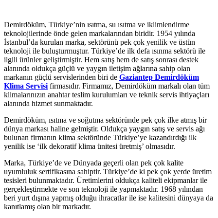
Demirdöküm, Türkiye’nin ısıtma, su ısıtma ve iklimlendirme
teknolojilerinde önde gelen markalarından biridir. 1954 yılında
İstanbul’da kurulan marka, sektörünü pek çok yenilik ve üstün
teknoloji ile buluşturmuştur. Türkiye’de ilk defa ısınma sektörü ile
ilgili ürünler geliştirmiştir. Hem satış hem de satış sonrası destek
alanında oldukça güçlü ve yaygın iletişim ağlarına sahip olan
markanın güçlü servislerinden biri de
Gaziantep Demirdöküm
Klima Servisi
firmasıdır. Firmamız, Demirdöküm markalı olan tüm
klimalarınızın anahtar teslim kurulumları ve teknik servis ihtiyaçları
alanında hizmet sunmaktadır.
Demirdöküm, ısıtma ve soğutma sektöründe pek çok ilke atmış bir
dünya markası haline gelmiştir. Oldukça yaygın satış ve servis ağı
bulunan firmanın klima sektöründe Türkiye’ye kazandırdığı ilk
yenilik ise ‘ilk dekoratif klima ünitesi üretmiş’ olmasıdır.
Marka, Türkiye’de ve Dünyada geçerli olan pek çok kalite
uyumluluk sertifikasına sahiptir. Türkiye’de ki pek çok yerde üretim
tesisleri bulunmaktadır. Üretimlerini oldukça kaliteli ekipmanlar ile
gerçekleştirmekte ve son teknoloji ile yapmaktadır. 1968 yılından
beri yurt dışına yapmış olduğu ihracatlar ile ise kalitesini dünyaya da
kanıtlamış olan bir markadır.