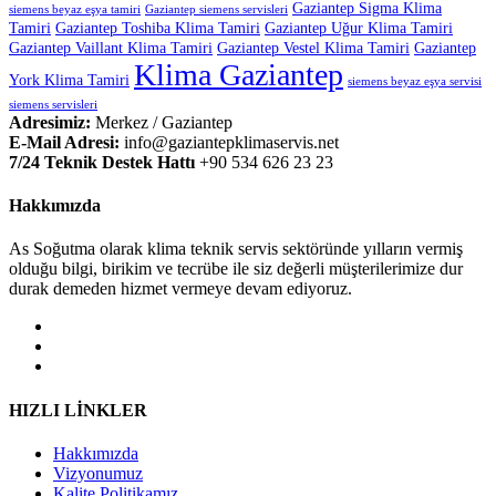
Gaziantep Sigma Klima
siemens beyaz eşya tamiri
Gaziantep siemens servisleri
Tamiri
Gaziantep Toshiba Klima Tamiri
Gaziantep Uğur Klima Tamiri
Gaziantep Vaillant Klima Tamiri
Gaziantep Vestel Klima Tamiri
Gaziantep
Klima Gaziantep
York Klima Tamiri
siemens beyaz eşya servisi
siemens servisleri
Adresimiz:
Merkez / Gaziantep
E-Mail Adresi:
info@gaziantepklimaservis.net
7/24 Teknik Destek Hattı
+90 534 626 23 23
Hakkımızda
As Soğutma olarak klima teknik servis sektöründe yılların vermiş
olduğu bilgi, birikim ve tecrübe ile siz değerli müşterilerimize dur
durak demeden hizmet vermeye devam ediyoruz.
HIZLI LİNKLER
Hakkımızda
Vizyonumuz
Kalite Politikamız