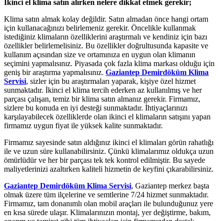
İkinci el klima satın alırken nelere dikkat etmek gerekir;
Klima satın almak kolay değildir. Satın almadan önce hangi ortam
için kullanacağınızı belirlemeniz gerekir. Öncelikle kullanmak
istediğiniz klimaların özelliklerini araştırmalı ve kendiniz için bazı
özellikler belirlemelisiniz. Bu özellikler doğrultusunda kapasite ve
kullanım açısından size ve ortamınıza en uygun olan klimanın
seçimini yapmalısınız. Piyasada çok fazla klima markası olduğu için
geniş bir araştırma yapmalısınız.
Gaziantep Demirdöküm Klima
Servisi
, sizler için bu araştırmaları yaparak, kişiye özel hizmet
sunmaktadır. İkinci el klima tercih ederken az kullanılmış ve her
parçası çalışan, temiz bir klima satın almanız gerekir. Firmamız,
sizlere bu konuda en iyi desteği sunmaktadır. İhtiyaçlarınızı
karşılayabilecek özelliklerde olan ikinci el klimaların satışını yapan
firmamız uygun fiyat ile yüksek kalite sunmaktadır.
Firmamız sayesinde satın aldığınız ikinci el klimaları görün rahatlığı
ile ve uzun süre kullanabilirsiniz. Çünkü klimalarımız oldukça uzun
ömürlüdür ve her bir parçası tek tek kontrol edilmiştir. Bu sayede
maliyetlerinizi azaltırken kaliteli hizmetin de keyfini çıkarabilirsiniz.
Gaziantep Demirdöküm Klima Servisi
, Gaziantep merkez başta
olmak üzere tüm ilçelerine ve semtlerine 7/24 hizmet sunmaktadır.
Firmamız, tam donanımlı olan mobil araçları ile bulunduğunuz yere
en kısa sürede ulaşır. Klimalarınızın montaj, yer değiştirme, bakım,