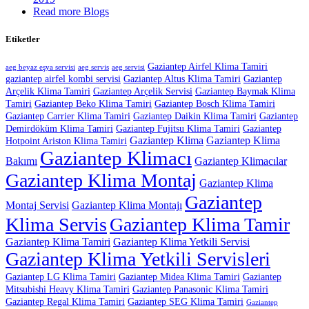
Read more Blogs
Etiketler
Gaziantep Airfel Klima Tamiri
aeg beyaz eşya servisi
aeg servis
aeg servisi
gaziantep airfel kombi servisi
Gaziantep Altus Klima Tamiri
Gaziantep
Arçelik Klima Tamiri
Gaziantep Arçelik Servisi
Gaziantep Baymak Klima
Tamiri
Gaziantep Beko Klima Tamiri
Gaziantep Bosch Klima Tamiri
Gaziantep Carrier Klima Tamiri
Gaziantep Daikin Klima Tamiri
Gaziantep
Demirdöküm Klima Tamiri
Gaziantep Fujitsu Klima Tamiri
Gaziantep
Gaziantep Klima
Gaziantep Klima
Hotpoint Ariston Klima Tamiri
Gaziantep Klimacı
Bakımı
Gaziantep Klimacılar
Gaziantep Klima Montaj
Gaziantep Klima
Gaziantep
Montaj Servisi
Gaziantep Klima Montajı
Klima Servis
Gaziantep Klima Tamir
Gaziantep Klima Tamiri
Gaziantep Klima Yetkili Servisi
Gaziantep Klima Yetkili Servisleri
Gaziantep LG Klima Tamiri
Gaziantep Midea Klima Tamiri
Gaziantep
Mitsubishi Heavy Klima Tamiri
Gaziantep Panasonic Klima Tamiri
Gaziantep Regal Klima Tamiri
Gaziantep SEG Klima Tamiri
Gaziantep