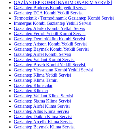
GAZİANTEP KOMBİ BAKIM ONARIM SERVİSİ
Gaziantep Buderus Kombi yetkili servis
Gaziantep ECA Kombi Yetkili Servisi
Termoteknik / Termodinamik Gaziantep Kombi Servisi
Immergas Kombi Gaziantep Yetkili Servisi
Gaziantep Alarko Kombi Yetkili Servis
Gaziantep Ferroli Yetkili Kombi Servisi
Gaziantep Demirdöküm Kombi Servisi
Gaziantep Ariston Kombi Yetkili Servisi
Gaziantep Baymak Kombi Yetkili Servisi
Gaziantep Airfel Kombi Servisi
Gaziantep Vaillant Kombi Servisi
Gaziantep Bosch Kombi Yetkili Servisi
Gaziantep Viessmann Kombi Yetkili Servisi
Gaziantep Klima Yetkili Servisi
Gaziantep Klima Tamiri
Gaziantep Klimacılar
Gaziantep Klimacı
Gaziantep Vaillant Klima Servisi
Gaziantep Sigma Klima Servisi
Gaziantep Airfel Klima Servisi
Gaziantep Altus Klima Servisi
Gaziantep Daikin Klima Servisi
Gaziantep Arçelik Klima Servisi
Gaziantep Baymak Klima Servisi