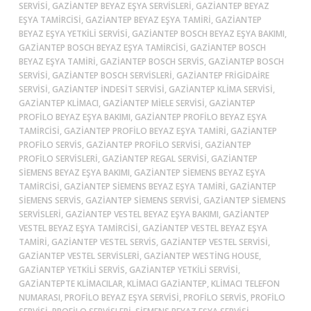
SERVISI, GAZIANTEP BEYAZ EŞYA SERVISLERI, GAZIANTEP BEYAZ
EŞYA TAMIRCISI, GAZIANTEP BEYAZ EŞYA TAMIRI, GAZIANTEP
BEYAZ EŞYA YETKILI SERVISI, GAZIANTEP BOSCH BEYAZ EŞYA BAKIMI,
GAZIANTEP BOSCH BEYAZ EŞYA TAMIRCISI, GAZIANTEP BOSCH
BEYAZ EŞYA TAMIRI, GAZIANTEP BOSCH SERVIS, GAZIANTEP BOSCH
SERVISI, GAZIANTEP BOSCH SERVISLERI, GAZIANTEP FRIGIDAIRE
SERVISI, GAZIANTEP İNDESIT SERVISI, GAZIANTEP KLIMA SERVISI,
GAZIANTEP KLIMACI, GAZIANTEP MIELE SERVISI, GAZIANTEP
PROFILO BEYAZ EŞYA BAKIMI, GAZIANTEP PROFILO BEYAZ EŞYA
TAMIRCISI, GAZIANTEP PROFILO BEYAZ EŞYA TAMIRI, GAZIANTEP
PROFILO SERVIS, GAZIANTEP PROFILO SERVISI, GAZIANTEP
PROFILO SERVISLERI, GAZIANTEP REGAL SERVISI, GAZIANTEP
SIEMENS BEYAZ EŞYA BAKIMI, GAZIANTEP SIEMENS BEYAZ EŞYA
TAMIRCISI, GAZIANTEP SIEMENS BEYAZ EŞYA TAMIRI, GAZIANTEP
SIEMENS SERVIS, GAZIANTEP SIEMENS SERVISI, GAZIANTEP SIEMENS
SERVISLERI, GAZIANTEP VESTEL BEYAZ EŞYA BAKIMI, GAZIANTEP
VESTEL BEYAZ EŞYA TAMIRCISI, GAZIANTEP VESTEL BEYAZ EŞYA
TAMIRI, GAZIANTEP VESTEL SERVIS, GAZIANTEP VESTEL SERVISI,
GAZIANTEP VESTEL SERVISLERI, GAZIANTEP WESTING HOUSE,
GAZIANTEP YETKILI SERVIS, GAZIANTEP YETKILI SERVISI,
GAZIANTEPTE KLIMACILAR, KLIMACI GAZIANTEP, KLIMACI TELEFON
NUMARASI, PROFILO BEYAZ EŞYA SERVISI, PROFILO SERVIS, PROFILO