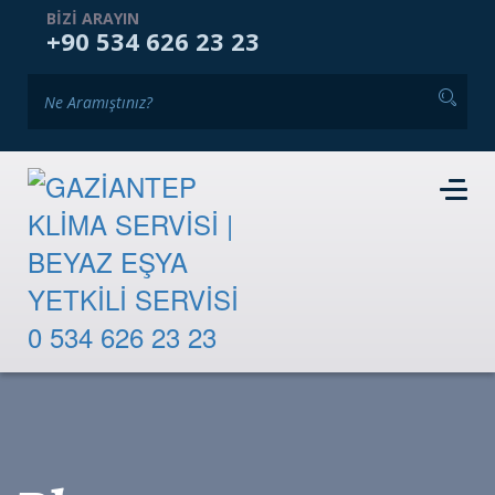
ANASAYFA
KURUMSAL
HIZMETLERIMIZ
BIZI ARAYIN
+90 534 626 23 23
GALERI
BLOG
İKINCI EL PAZARI
İLETIŞIM
RANDEVU TALEBI