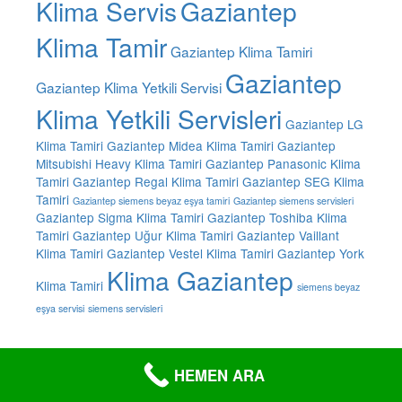
Klima Servis
Gaziantep
Klima Tamir
Gaziantep Klima Tamiri
Gaziantep
Gaziantep Klima Yetkili Servisi
Klima Yetkili Servisleri
Gaziantep LG
Klima Tamiri
Gaziantep Midea Klima Tamiri
Gaziantep
Mitsubishi Heavy Klima Tamiri
Gaziantep Panasonic Klima
Tamiri
Gaziantep Regal Klima Tamiri
Gaziantep SEG Klima
Tamiri
Gaziantep siemens beyaz eşya tamiri
Gaziantep siemens servisleri
Gaziantep Sigma Klima Tamiri
Gaziantep Toshiba Klima
Tamiri
Gaziantep Uğur Klima Tamiri
Gaziantep Vaillant
Klima Tamiri
Gaziantep Vestel Klima Tamiri
Gaziantep York
Klima Gaziantep
Klima Tamiri
siemens beyaz
eşya servisi
siemens servisleri
HEMEN ARA