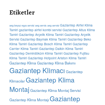
Etiketler
Gaziantep Airfel Klima
aeg beyaz eşya servisi
aeg servis
aeg servisi
Tamiri
gaziantep airfel kombi servisi
Gaziantep Altus Klima
Tamiri
Gaziantep Arçelik Klima Tamiri
Gaziantep Arçelik
Servisi
Gaziantep Baymak Klima Tamiri
Gaziantep Beko
Klima Tamiri
Gaziantep Bosch Klima Tamiri
Gaziantep
Carrier Klima Tamiri
Gaziantep Daikin Klima Tamiri
Gaziantep Demirdöküm Klima Tamiri
Gaziantep Fujitsu
Klima Tamiri
Gaziantep Hotpoint Ariston Klima Tamiri
Gaziantep Klima
Gaziantep Klima Bakımı
Gaziantep Klimacı
Gaziantep
Gaziantep Klima
Klimacılar
Montaj
Gaziantep Klima Montaj Servisi
Gaziantep
Gaziantep Klima Montajı