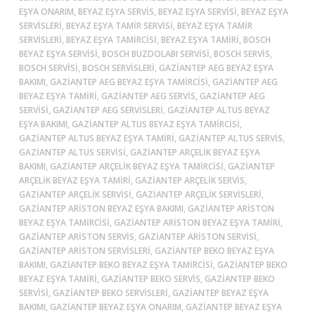
EŞYA ONARIM, BEYAZ EŞYA SERVIS, BEYAZ EŞYA SERVISI, BEYAZ EŞYA
SERVISLERI, BEYAZ EŞYA TAMIR SERVISI, BEYAZ EŞYA TAMIR
SERVISLERI, BEYAZ EŞYA TAMIRCISI, BEYAZ EŞYA TAMIRI, BOSCH
BEYAZ EŞYA SERVISI, BOSCH BUZDOLABI SERVISI, BOSCH SERVIS,
BOSCH SERVISI, BOSCH SERVISLERI, GAZIANTEP AEG BEYAZ EŞYA
BAKIMI, GAZIANTEP AEG BEYAZ EŞYA TAMIRCISI, GAZIANTEP AEG
BEYAZ EŞYA TAMIRI, GAZIANTEP AEG SERVIS, GAZIANTEP AEG
SERVISI, GAZIANTEP AEG SERVISLERI, GAZIANTEP ALTUS BEYAZ
EŞYA BAKIMI, GAZIANTEP ALTUS BEYAZ EŞYA TAMIRCISI,
GAZIANTEP ALTUS BEYAZ EŞYA TAMIRI, GAZIANTEP ALTUS SERVIS,
GAZIANTEP ALTUS SERVISI, GAZIANTEP ARÇELIK BEYAZ EŞYA
BAKIMI, GAZIANTEP ARÇELIK BEYAZ EŞYA TAMIRCISI, GAZIANTEP
ARÇELIK BEYAZ EŞYA TAMIRI, GAZIANTEP ARÇELIK SERVIS,
GAZIANTEP ARÇELIK SERVISI, GAZIANTEP ARÇELIK SERVISLERI,
GAZIANTEP ARISTON BEYAZ EŞYA BAKIMI, GAZIANTEP ARISTON
BEYAZ EŞYA TAMIRCISI, GAZIANTEP ARISTON BEYAZ EŞYA TAMIRI,
GAZIANTEP ARISTON SERVIS, GAZIANTEP ARISTON SERVISI,
GAZIANTEP ARISTON SERVISLERI, GAZIANTEP BEKO BEYAZ EŞYA
BAKIMI, GAZIANTEP BEKO BEYAZ EŞYA TAMIRCISI, GAZIANTEP BEKO
BEYAZ EŞYA TAMIRI, GAZIANTEP BEKO SERVIS, GAZIANTEP BEKO
SERVISI, GAZIANTEP BEKO SERVISLERI, GAZIANTEP BEYAZ EŞYA
BAKIMI, GAZIANTEP BEYAZ EŞYA ONARIM, GAZIANTEP BEYAZ EŞYA