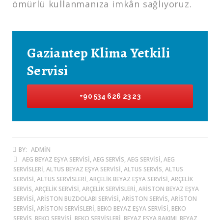
ömürlü kullanmanıza imkân sağlıyoruz.
Gaziantep Klima Yetkili
Servisi
+90 534 626 23 23
BY:
ADMIN
AEG BEYAZ EŞYA SERVISI, AEG SERVIS, AEG SERVISI, AEG
SERVISLERI, ALTUS BEYAZ EŞYA SERVISI, ALTUS SERVIS, ALTUS
SERVISI, ALTUS SERVISLERI, ARÇELIK BEYAZ EŞYA SERVISI, ARÇELIK
SERVIS, ARÇELIK SERVISI, ARÇELIK SERVISLERI, ARISTON BEYAZ EŞYA
SERVISI, ARISTON BUZDOLABI SERVISI, ARISTON SERVIS, ARISTON
SERVISI, ARISTON SERVISLERI, BEKO BEYAZ EŞYA SERVISI, BEKO
SERVIS, BEKO SERVISI, BEKO SERVISLERI, BEYAZ EŞYA BAKIMI, BEYAZ