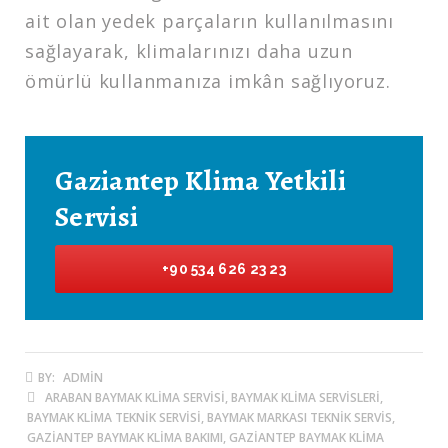
ait olan yedek parçaların kullanılmasını
sağlayarak, klimalarınızı daha uzun
ömürlü kullanmanıza imkân sağlıyoruz.
Gaziantep Klima Yetkili
Servisi
+90 534 626 23 23
BY:
ADMIN
ARABAN BAYMAK KLIMA SERVISI, BAYMAK KLIMA SERVISLERI,
BAYMAK KLIMA TEKNIK SERVISI, BAYMAK MARKASI TEKNIK SERVIS,
GAZIANTEP BAYMAK KLIMA BAKIMI, GAZIANTEP BAYMAK KLIMA