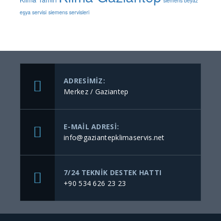
siemens beyaz
eşya servisi
siemens servisleri
ADRESIMIZ:
Merkez / Gaziantep
E-MAIL ADRESI:
info@gaziantepklimaservis.net
7/24 TEKNIK DESTEK HATTI
+90 534 626 23 23