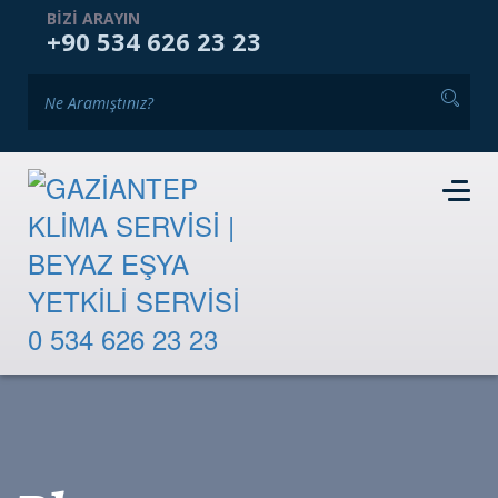
ANASAYFA
KURUMSAL
HIZMETLERIMIZ
BIZI ARAYIN
+90 534 626 23 23
GALERI
BLOG
İKINCI EL PAZARI
İLETIŞIM
RANDEVU TALEBI