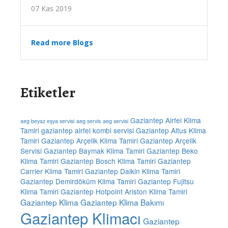
07 Kas 2019
Read more Blogs
Etiketler
Gaziantep Airfel Klima
aeg beyaz eşya servisi
aeg servis
aeg servisi
Tamiri
gaziantep airfel kombi servisi
Gaziantep Altus Klima
Tamiri
Gaziantep Arçelik Klima Tamiri
Gaziantep Arçelik
Servisi
Gaziantep Baymak Klima Tamiri
Gaziantep Beko
Klima Tamiri
Gaziantep Bosch Klima Tamiri
Gaziantep
Carrier Klima Tamiri
Gaziantep Daikin Klima Tamiri
Gaziantep Demirdöküm Klima Tamiri
Gaziantep Fujitsu
Klima Tamiri
Gaziantep Hotpoint Ariston Klima Tamiri
Gaziantep Klima
Gaziantep Klima Bakımı
Gaziantep Klimacı
Gaziantep