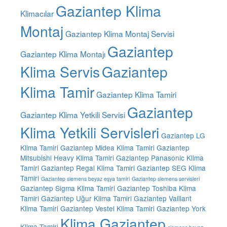
Gaziantep Klima
Klimacılar
Montaj
Gaziantep Klima Montaj Servisi
Gaziantep
Gaziantep Klima Montajı
Klima Servis
Gaziantep
Klima Tamir
Gaziantep Klima Tamiri
Gaziantep
Gaziantep Klima Yetkili Servisi
Klima Yetkili Servisleri
Gaziantep LG
Klima Tamiri
Gaziantep Midea Klima Tamiri
Gaziantep
Mitsubishi Heavy Klima Tamiri
Gaziantep Panasonic Klima
Tamiri
Gaziantep Regal Klima Tamiri
Gaziantep SEG Klima
Tamiri
Gaziantep siemens beyaz eşya tamiri
Gaziantep siemens servisleri
Gaziantep Sigma Klima Tamiri
Gaziantep Toshiba Klima
Tamiri
Gaziantep Uğur Klima Tamiri
Gaziantep Vaillant
Klima Tamiri
Gaziantep Vestel Klima Tamiri
Gaziantep York
Klima Gaziantep
Klima Tamiri