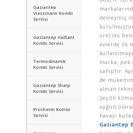
Gaziantep
markalarında
Viessmann Kombi
devleşmiş o
Servisi
kurulmuştur.
üretimi beni
Gaziantep Vaillant
Kombi Servisi
evlerde ilk 
kullanılmay
Termodinamik
marka, pek 
Kombi Servisi
sahiptir. Ay
de mükemme
Gaziantep Sharp
alman teknol
Kombi Servisi
çeşitli klim
uygun olarak
Protherm Kombi
havayı kulla
Servisi
Gaziantep B