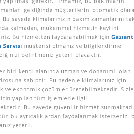
n yapılması gerekir. Firmamız, bu bakımların
amanları geldiğinde müşterilerini otomatik olar
r. Bu sayede klimalarınızın bakım zamanlarını ta
nda kalmadan, mükemmel hizmetin keyfini
siniz. Bu hizmetten faydalanabilmek için
Gazian
 Servisi
müşterisi olmanız ve bilgilendirme
diğinizi belirtmeniz yeterli olacaktır.
er biri kendi alanında uzman ve donanımlı olan
rosuna sahiptir. Bu nedenle klimalarınız için
ik ve ekonomik çözümler üretebilmektedir. Sizle
 için yapılan tüm işlemlerle ilgili
mektedir. Bu sayede güvenilir hizmet sunmaktadı
tün bu ayrıcalıklardan faydalanmak isterseniz, b
nız yeterli.