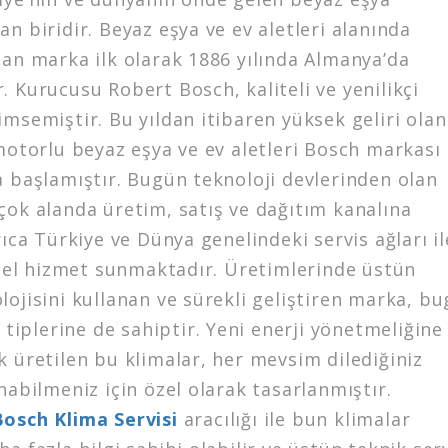
n biridir. Beyaz eşya ve ev aletleri alanında
lan marka ilk olarak 1886 yılında Almanya’da
 Kurucusu Robert Bosch, kaliteli ve yenilikçi
msemiştir. Bu yıldan itibaren yüksek geliri olan
motorlu beyaz eşya ve ev aletleri Bosch markası 
a başlamıştır. Bugün teknoloji devlerinden olan
çok alanda üretim, satış ve dağıtım kanalına
rıca Türkiye ve Dünya genelindeki servis ağları il
l hizmet sunmaktadır. Üretimlerinde üstün
ojisini kullanan ve sürekli geliştiren marka, b
a tiplerine de sahiptir. Yeni enerji yönetmeliğine
 üretilen bu klimalar, her mevsim dilediğiniz
nabilmeniz için özel olarak tasarlanmıştır.
osch Klima Servisi
aracılığı ile bun klimalar