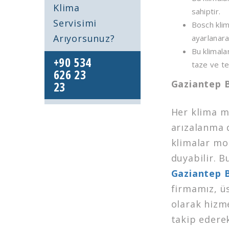
Klima
sahiptir.
Servisimi
Bosch klima
Arıyorsunuz?
ayarlanarak
Bu klimala
+90 534
taze ve te
626 23
Gaziantep B
23
Her klima m
arızalanma 
klimalar mo
duyabilir. B
Gaziantep B
firmamız, ü
olarak hizm
takip ederek