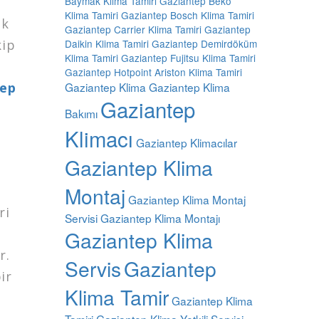
Baymak Klima Tamiri
Gaziantep Beko
Klima Tamiri
Gaziantep Bosch Klima Tamiri
ak
Gaziantep Carrier Klima Tamiri
Gaziantep
kip
Daikin Klima Tamiri
Gaziantep Demirdöküm
Klima Tamiri
Gaziantep Fujitsu Klima Tamiri
Gaziantep Hotpoint Ariston Klima Tamiri
tep
Gaziantep Klima
Gaziantep Klima
Gaziantep
Bakımı
Klimacı
Gaziantep Klimacılar
Gaziantep Klima
Montaj
Gaziantep Klima Montaj
ri
Servisi
Gaziantep Klima Montajı
Gaziantep Klima
r.
Servis
Gaziantep
ir
Klima Tamir
Gaziantep Klima
Tamiri
Gaziantep Klima Yetkili Servisi