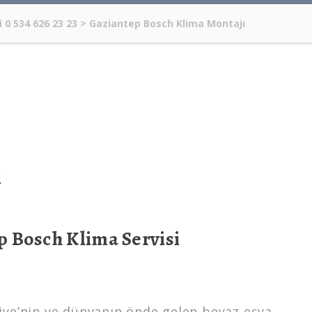
 0 534 626 23 23
>
Gaziantep Bosch Klima Montajı
i
p Bosch Klima Servisi
iye’nin ve dünyanın önde gelen beyaz eşya