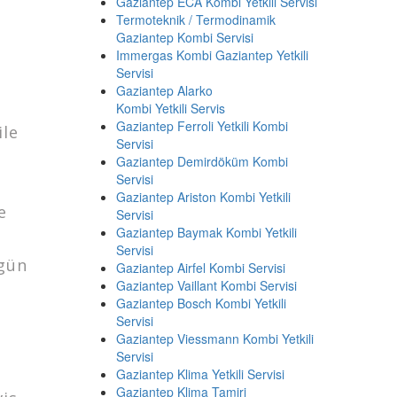
Gaziantep ECA Kombi Yetkili Servisi
Termoteknik / Termodinamik
Gaziantep Kombi Servisi
Immergas Kombi Gaziantep Yetkili
Servisi
Gaziantep Alarko
Kombi Yetkili Servis
Gaziantep Ferroli Yetkili Kombi
ile
Servisi
Gaziantep Demirdöküm Kombi
Servisi
Gaziantep Ariston Kombi Yetkili
e
Servisi
Gaziantep Baymak Kombi Yetkili
Servisi
ugün
Gaziantep Airfel Kombi Servisi
Gaziantep Vaillant Kombi Servisi
Gaziantep Bosch Kombi Yetkili
Servisi
Gaziantep Viessmann Kombi Yetkili
Servisi
Gaziantep Klima Yetkili Servisi
Gaziantep Klima Tamiri