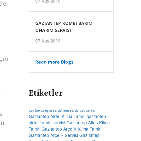
07 Kas 2019
ede
GAZİANTEP KOMBİ BAKIM
ONARIM SERVİSİ
07 Kas 2019
çin
Read more Blogs
i
Etiketler
n
aeg beyaz eşya servisi
aeg servis
aeg servisi
s
Gaziantep Airfel Klima Tamiri
gaziantep
bu
airfel kombi servisi
Gaziantep Altus Klima
Tamiri
Gaziantep Arçelik Klima Tamiri
Gaziantep Arçelik Servisi
Gaziantep