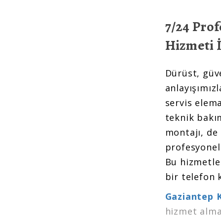
7/24 Prof
Hizmeti İ
Dürüst, güven
anlayışımız
servis elema
teknik bakım
montajı, de
profesyonel
Bu hizmetle
bir telefon 
Gaziantep K
hizmet almak