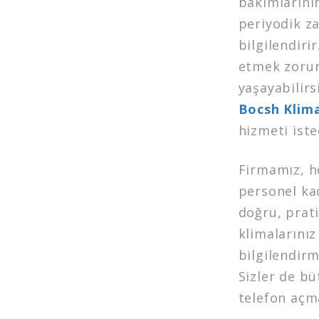
bakımlarını
periyodik z
bilgilendiri
etmek zoru
yaşayabilir
Bocsh Klima
hizmeti iste
Firmamız, h
personel kad
doğru, prat
klimalarınız
bilgilendir
Sizler de bü
telefon açma