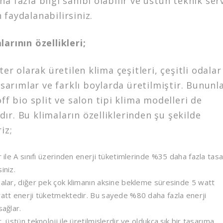
a fazla bilgi sahibi olabilir ve üstün teknik ser
faydalanabilirsiniz.
arının özellikleri;
ter olarak üretilen klima çeşitleri, çeşitli odalar
tasarımlar ve farklı boylarda üretilmiştir. Bununl
off bio split ve salon tipi klima modelleri de
r. Bu klimaların özelliklerinden şu şekilde
iz;
r ile A sınıfı üzerinden enerji tüketimlerinde %35 daha fazla tasa
iniz.
alar, diğer pek çok klimanın aksine bekleme süresinde 5 watt
att enerji tüketmektedir. Bu sayede %80 daha fazla enerji
sağlar.
, üstün teknoloji ile üretilmişlerdir ve oldukça şık bir tasarıma