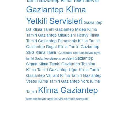
Gaziantep Klima
Yetkili Servisleri
Gaziantep
LG Klima Tamiri
Gaziantep Midea Klima
Tamiri
Gaziantep Mitsubishi Heavy Klima
Tamiri
Gaziantep Panasonic Klima Tamiri
Gaziantep Regal Klima Tamiri
Gaziantep
SEG Klima Tamiri
Gaziantep siemens beyaz eşya
Gaziantep
tamiri
Gaziantep siemens servisleri
Sigma Klima Tamiri
Gaziantep Toshiba
Klima Tamiri
Gaziantep Uğur Klima Tamiri
Gaziantep Vaillant Klima Tamiri
Gaziantep
Vestel Klima Tamiri
Gaziantep York Klima
Klima Gaziantep
Tamiri
siemens beyaz eşya servisi
siemens servisleri