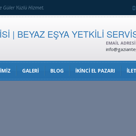
ve Güler Yüzlü Hizmet.
EMAIL ADRES
info@gaziante
IMIZ
GALERI
BLOG
İKINCI EL PAZARI
İLE