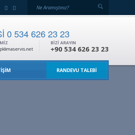
IMIZ
BIZI ARAYIN
+90 534 626 23 23
pklimaservis.net
TIŞIM
RANDEVU TALEBI