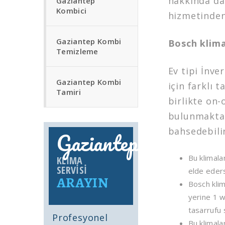
hakkında dah
Gaziantep
Kombici
hizmetinden 
Gaziantep Kombi
Bosch klimal
Temizleme
Ev tipi İnver
Gaziantep Kombi
için farklı 
Tamiri
birlikte on-
bulunmaktadı
bahsedebilir
Gaziantep
Bu klimala
KLIMA
SERVISI
elde eders
ARAYIN
Bosch klim
yerine 1 w
tasarrufu 
Profesyonel
Bu klimalar