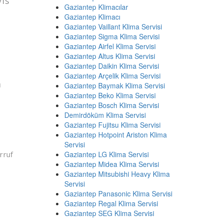
vis
Gaziantep Klimacılar
Gaziantep Klimacı
Gaziantep Vaillant Klima Servisi
Gaziantep Sigma Klima Servisi
Gaziantep Airfel Klima Servisi
Gaziantep Altus Klima Servisi
Gaziantep Daikin Klima Servisi
Gaziantep Arçelik Klima Servisi
a
Gaziantep Baymak Klima Servisi
Gaziantep Beko Klima Servisi
Gaziantep Bosch Klima Servisi
Demirdöküm Klima Servisi
Gaziantep Fujitsu Klima Servisi
Gaziantep Hotpoint Ariston Klima
Servisi
rruf
Gaziantep LG Klima Servisi
Gaziantep Midea Klima Servisi
Gaziantep Mitsubishi Heavy Klima
Servisi
Gaziantep Panasonic Klima Servisi
Gaziantep Regal Klima Servisi
Gaziantep SEG Klima Servisi