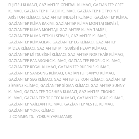
FUJITSU KLIMACI, GAZIANTEP GENERAL KLIMACI, GAZIANTEP GREE
KLIMACI, GAZIANTEP HITACHI KLIMACI, GAZIANTEP HOTPOINT
ARISTON KLIMACI, GAZIANTEP INDESIT KLIMACI, GAZIANTEP KLIMA,
GAZIANTEP KLIMA BAKIMI, GAZIANTEP KLIMA MONTAJ SERVISI,
GAZIANTEP KLIMA MONTAJI, GAZIANTEP KLIMA TAMIRI,
GAZIANTEP KLIMA YETKILI SERVISI, GAZIANTEP KLIMACI,
GAZIANTEP KLIMACILAR, GAZIANTEP LG KLIMACI, GAZIANTEP
MIDEA KLIMACI, GAZIANTEP MITSUBISHI HEAVY KLIMACI,
GAZIANTEP MITSUBISHI KLIMACI, GAZIANTEP NORTHAIR KLIMACI,
GAZIANTEP PANASONIC KLIMACI, GAZIANTEP PROFILO KLIMACI,
GAZIANTEP REGAL KLIMACI, GAZIANTEP RUBENIS KLIMACI,
GAZIANTEP SAMSUNG KLIMACI, GAZIANTEP SANYO KLIMACI,
GAZIANTEP SEG KLIMACI, GAZIANTEP SEIKON KLIMACI, GAZIANTEP
SIEMENS KLIMACI, GAZIANTEP SIGMA KLIMACI, GAZIANTEP SUNNY
KLIMACI, GAZIANTEP TOSHIBA KLIMACI, GAZIANTEP TRONIC
KLIMACI, GAZIANTEP TROTEC KLIMACI, GAZIANTEP UĞUR KLIMACI,
GAZIANTEP VAILLANT KLIMACI, GAZIANTEP VESTEL KLIMACI,
GAZIANTEP YORK KLIMACI
COMMENTS:
YORUM YAPILMAMIŞ