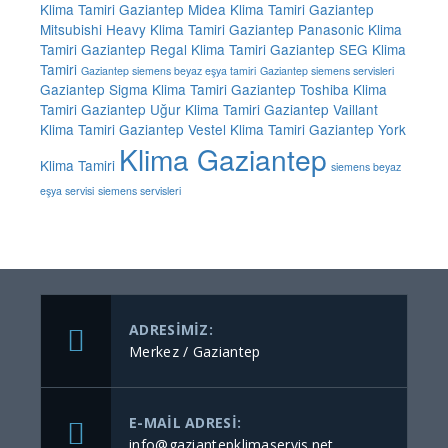
Klima Tamiri
Gaziantep Midea Klima Tamiri
Gaziantep
Mitsubishi Heavy Klima Tamiri
Gaziantep Panasonic Klima
Tamiri
Gaziantep Regal Klima Tamiri
Gaziantep SEG Klima
Tamiri
Gaziantep siemens beyaz eşya tamiri
Gaziantep siemens servisleri
Gaziantep Sigma Klima Tamiri
Gaziantep Toshiba Klima
Tamiri
Gaziantep Uğur Klima Tamiri
Gaziantep Vaillant
Klima Tamiri
Gaziantep Vestel Klima Tamiri
Gaziantep York
Klima Gaziantep
Klima Tamiri
siemens beyaz
eşya servisi
siemens servisleri
ADRESIMIZ:
Merkez / Gaziantep
E-MAIL ADRESI:
info@gaziantepklimaservis.net