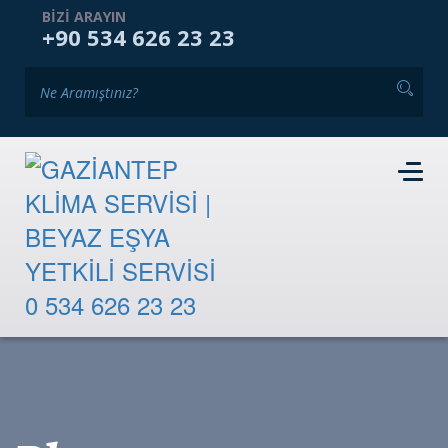
ANASAYFA
KURUMSAL
HIZMETLERIMIZ
BIZI ARAYIN
+90 534 626 23 23
GALERI
BLOG
İKINCI EL PAZARI
İLETIŞIM
RANDEVU TALEBI