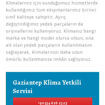
Klimalarınız için sunduğumuz hizmetlerde
kullandığımız tüm ekipmanlarımız birinci
sınıf kaliteye sahiptir. Ayrıç
değiştirdiğimiz yedek parçaların da
orijinallerini kullanıyoruz. Klimanız hangi
marka ve hangi model olursa olsun, ona
ait olan yedek parçaların kullanılmasını
sağlayarak, klimalarınızı daha uzun
ömürlü kullanmanıza imkân sağlıyoruz.
Gaziantep Klima Yetkili
Servisi
+90 534 626 23 23