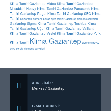
Klima Tamiri
Gaziantep Midea Klima Tamiri
Gaziantep
Mitsubishi Heavy Klima Tamiri
Gaziantep Panasonic Klima
Tamiri
Gaziantep Regal Klima Tamiri
Gaziantep SEG Klima
Tamiri
Gaziantep siemens beyaz eşya tamiri
Gaziantep siemens servisleri
Gaziantep Sigma Klima Tamiri
Gaziantep Toshiba Klima
Tamiri
Gaziantep Uğur Klima Tamiri
Gaziantep Vaillant
Klima Tamiri
Gaziantep Vestel Klima Tamiri
Gaziantep York
Klima Gaziantep
Klima Tamiri
siemens beyaz
eşya servisi
siemens servisleri
ADRESIMIZ:
Merkez / Gaziantep
E-MAIL ADRESI: