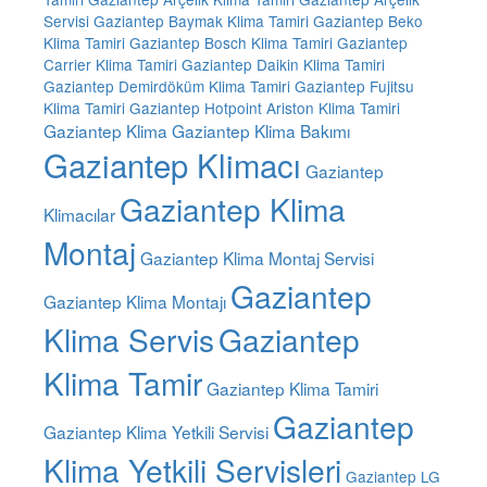
Servisi
Gaziantep Baymak Klima Tamiri
Gaziantep Beko
Klima Tamiri
Gaziantep Bosch Klima Tamiri
Gaziantep
Carrier Klima Tamiri
Gaziantep Daikin Klima Tamiri
Gaziantep Demirdöküm Klima Tamiri
Gaziantep Fujitsu
Klima Tamiri
Gaziantep Hotpoint Ariston Klima Tamiri
Gaziantep Klima
Gaziantep Klima Bakımı
Gaziantep Klimacı
Gaziantep
Gaziantep Klima
Klimacılar
Montaj
Gaziantep Klima Montaj Servisi
Gaziantep
Gaziantep Klima Montajı
Klima Servis
Gaziantep
Klima Tamir
Gaziantep Klima Tamiri
Gaziantep
Gaziantep Klima Yetkili Servisi
Klima Yetkili Servisleri
Gaziantep LG