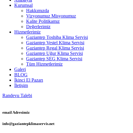
Kurumsal
Hakkımızda
Vizyonumuz Misyonumuz
Kalite Politikamız
Değerlerimiz
Hizmetlerimiz
Gaziantep Toshiba Klima Servisi
Gaziantep Vestel Klima Servisi
Gaziantep Regal Klima Servisi
Gaziantep Uğur Klima Servisi
Gaziantep SEG Klima Servisi
Tüm Hizmetlerimiz
Galeri
BLOG
İkinci El Pazarı
İletişim
Randevu Talebi
email Adresimiz
info@gaziantepklimaservis.net