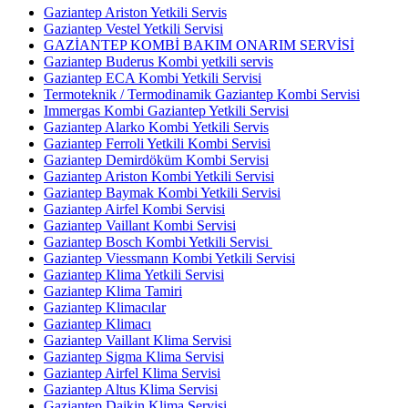
Gaziantep Ariston Yetkili Servis
Gaziantep Vestel Yetkili Servisi
GAZİANTEP KOMBİ BAKIM ONARIM SERVİSİ
Gaziantep Buderus Kombi yetkili servis
Gaziantep ECA Kombi Yetkili Servisi
Termoteknik / Termodinamik Gaziantep Kombi Servisi
Immergas Kombi Gaziantep Yetkili Servisi
Gaziantep Alarko Kombi Yetkili Servis
Gaziantep Ferroli Yetkili Kombi Servisi
Gaziantep Demirdöküm Kombi Servisi
Gaziantep Ariston Kombi Yetkili Servisi
Gaziantep Baymak Kombi Yetkili Servisi
Gaziantep Airfel Kombi Servisi
Gaziantep Vaillant Kombi Servisi
Gaziantep Bosch Kombi Yetkili Servisi
Gaziantep Viessmann Kombi Yetkili Servisi
Gaziantep Klima Yetkili Servisi
Gaziantep Klima Tamiri
Gaziantep Klimacılar
Gaziantep Klimacı
Gaziantep Vaillant Klima Servisi
Gaziantep Sigma Klima Servisi
Gaziantep Airfel Klima Servisi
Gaziantep Altus Klima Servisi
Gaziantep Daikin Klima Servisi