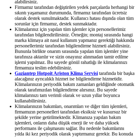
alabilirsiniz.
Firmamız tarafından değiştirilen yedek parçalarda herhangi bir
sıkıntı yaşamanız durumunda, firmamız tarafından ücretsiz
olarak destek sunulmaktadır. Kullanıcı hatası dışında olan tüm
sorunlar için firmamız, destek sunmaktadır.
Klimalarınız için yapılan tüm işlemler için personellerimiz
tarafından bilgilendirilirsiniz. Örneğin; montaj sırasında hangi
marka klimaya ait nasıl kullanım yapmanız gerektiği hakkında
personellerimiz tarafından bilgilendirme hizmeti alabilirsiniz.
Bununla birlikte onarım sırasında yapılan tüm işlemler yine
tarafınıza aktarılır ve sizin onayınız alınmadan tamir edilme
işlemi yapılmaz. Bu sayede gönül rahatlığı ile klimalarınızı
firmamıza teslim edebilirsiniz.
Gaziantep Hotpoit Ariston Klima Servisi
tarafında bir başka
alacağınız ayrıcalıklı hizmet ise bilgilendirme hizmetidir.
Klimalarınızın periyodik bakım zamanları geldiğinde otomatik
olarak tarafımızdan bilgilendirme alırsınız. Bu sayede
klimalarınızı tam verimli olarak ve uzun yıllar boyunca
kullanabilirsiniz.
Klimalarınızın bakımları, onarımları ve diğer tüm işlemleri,
firmamızın personelleri tarafından eksiksiz ve kusursuz bir
şekilde yerine getirilmektedir. Klimanıza yapılan bakım
işlemleri, onların daha düşük enerji ile ve daha yüksek
performans ile çalışmasını sağlar. Bu nedenle bakımlarını
yılda iki kez periyodik olarak yaptırmanız gerekir. Bu konuda