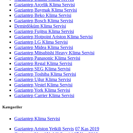
Gaziantep Arçelik Klima Servisi
Gaziantep Baymak Klima Servisi
Gaziantep Beko Klima Servisi
Gaziantep Bosch Klima Servisi
Demirdöküm Klima Servisi
Gaziantep Fujitsu Klima Servisi
Gaziantep Hotpoint Ariston Klima Servisi
Gaziantep LG Klima Servisi
Gaziantep Midea Klima Servisi
Gaziantep Mitsubishi Heavy Klima Servisi
Gaziantep Panasonic Klima Servisi
Gaziantep Regal Klima Servisi
Gaziantep SEG Klima Servisi
Gaziantep Toshiba Klima Servisi
Gaziantep Uğur Klima Servisi
Gaziantep Vestel Klima Servisi
Gaziantep York Klima Servisi
Gaziantep Carrier Klima Servisi
Kategoriler
Gaziantep Klima Servisi
Gaziantep Ariston Yetkili Servis
07 Kas 2019