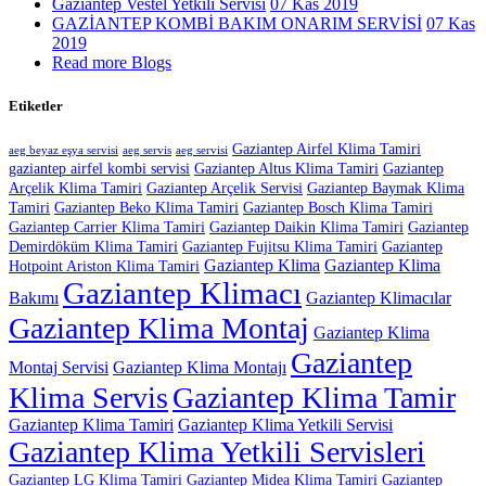
Gaziantep Vestel Yetkili Servisi
07 Kas 2019
GAZİANTEP KOMBİ BAKIM ONARIM SERVİSİ
07 Kas
2019
Read more Blogs
Etiketler
Gaziantep Airfel Klima Tamiri
aeg beyaz eşya servisi
aeg servis
aeg servisi
gaziantep airfel kombi servisi
Gaziantep Altus Klima Tamiri
Gaziantep
Arçelik Klima Tamiri
Gaziantep Arçelik Servisi
Gaziantep Baymak Klima
Tamiri
Gaziantep Beko Klima Tamiri
Gaziantep Bosch Klima Tamiri
Gaziantep Carrier Klima Tamiri
Gaziantep Daikin Klima Tamiri
Gaziantep
Demirdöküm Klima Tamiri
Gaziantep Fujitsu Klima Tamiri
Gaziantep
Gaziantep Klima
Gaziantep Klima
Hotpoint Ariston Klima Tamiri
Gaziantep Klimacı
Bakımı
Gaziantep Klimacılar
Gaziantep Klima Montaj
Gaziantep Klima
Gaziantep
Montaj Servisi
Gaziantep Klima Montajı
Klima Servis
Gaziantep Klima Tamir
Gaziantep Klima Tamiri
Gaziantep Klima Yetkili Servisi
Gaziantep Klima Yetkili Servisleri
Gaziantep LG Klima Tamiri
Gaziantep Midea Klima Tamiri
Gaziantep