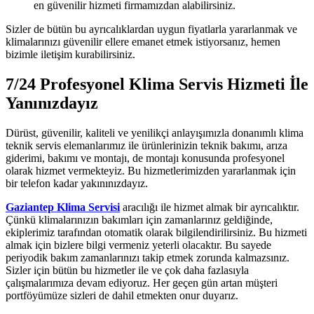
en güvenilir hizmeti firmamızdan alabilirsiniz.
Sizler de bütün bu ayrıcalıklardan uygun fiyatlarla yararlanmak ve
klimalarınızı güvenilir ellere emanet etmek istiyorsanız, hemen
bizimle iletişim kurabilirsiniz.
7/24 Profesyonel Klima Servis Hizmeti İle
Yanınızdayız
Dürüst, güvenilir, kaliteli ve yenilikçi anlayışımızla donanımlı klima
teknik servis elemanlarımız ile ürünlerinizin teknik bakımı, arıza
giderimi, bakımı ve montajı, de montajı konusunda profesyonel
olarak hizmet vermekteyiz. Bu hizmetlerimizden yararlanmak için
bir telefon kadar yakınınızdayız.
Gaziantep Klima Servisi
aracılığı ile hizmet almak bir ayrıcalıktır.
Çünkü klimalarınızın bakımları için zamanlarınız geldiğinde,
ekiplerimiz tarafından otomatik olarak bilgilendirilirsiniz. Bu hizmeti
almak için bizlere bilgi vermeniz yeterli olacaktır. Bu sayede
periyodik bakım zamanlarınızı takip etmek zorunda kalmazsınız.
Sizler için bütün bu hizmetler ile ve çok daha fazlasıyla
çalışmalarımıza devam ediyoruz. Her geçen gün artan müşteri
portföyümüze sizleri de dahil etmekten onur duyarız.