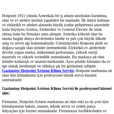
Hotpoint 1911 yılında Amerikalı bir iş adamı tarafından kurulmuş
olan ve ev aletleri üretimi yapabilen bir markadır. İlk ütüyü bulması
ve elektrikli ev aletleri alanında büyük icatlar geliştirmesi sayesinde
hızla büyüyen Ariston, Elektrolüx ve General Electric ile ortak
olmuş hatta bu firmaları satın almıştır. Amerika kökenli olan bu
marka bugün dünya devlerinden biridir ve pek çok büyük ülkede
satış ve servis ağı bulunmaktadır. Günümüzdeki Hotpoint akıllı ve
doğaya saygılı olan ürünler üretmektedir. Elektrikli ev aletlerinde
devrim yapan marka, mükemmel performans, yüksek enerji
tasarrufu ve yüksek verimlilik sunmaktadır. Bu markaya ait olan
ürünler kullanışlı ve tasarım harikasıdır. Aynı şekilde klimaları da ev
tipi olarak üretilmiştir ve oldukça şık bir görünüme sahiptir.
Gaziantep Hotpoint Ariston Klima Servisi
, Hotpoint markasına ait
olan tüm klimalarınız için profesyonel teknik servis hizmeti
sunmaktadır.
Gaziantep Hotpoint Ariston Klima Servisi ile profesyonel hizmet
alın;
Firmamız, Hotpoint Ariston markasına ait olan eski ya da yeni tüm
klimalarınızın bakım, onarım, teknik servis ve yedek parça
ihtiyaçları için hizmet sunmaktadır. Firmamızın özelliklerinden ve