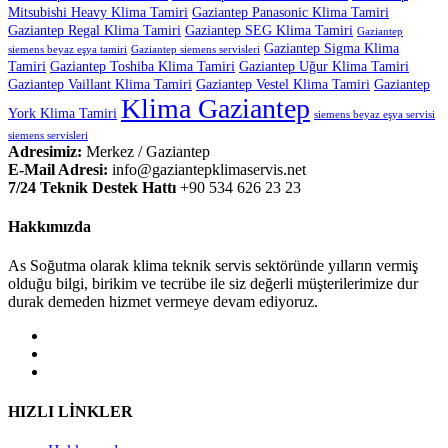
Mitsubishi Heavy Klima Tamiri
Gaziantep Panasonic Klima Tamiri
Gaziantep Regal Klima Tamiri
Gaziantep SEG Klima Tamiri
Gaziantep
Gaziantep Sigma Klima
siemens beyaz eşya tamiri
Gaziantep siemens servisleri
Tamiri
Gaziantep Toshiba Klima Tamiri
Gaziantep Uğur Klima Tamiri
Gaziantep Vaillant Klima Tamiri
Gaziantep Vestel Klima Tamiri
Gaziantep
Klima Gaziantep
York Klima Tamiri
siemens beyaz eşya servisi
siemens servisleri
Adresimiz:
Merkez / Gaziantep
E-Mail Adresi:
info@gaziantepklimaservis.net
7/24 Teknik Destek Hattı
+90 534 626 23 23
Hakkımızda
As Soğutma olarak klima teknik servis sektöründe yılların vermiş
olduğu bilgi, birikim ve tecrübe ile siz değerli müşterilerimize dur
durak demeden hizmet vermeye devam ediyoruz.
HIZLI LİNKLER