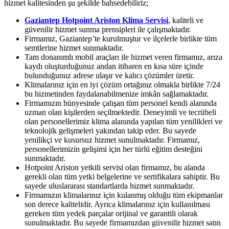
hizmet kalitesinden şu şekilde bahsedebiliriz;
Gaziantep
Hotpoint Ariston Klima Servisi
, kaliteli ve
güvenilir hizmet sunma prensipleri ile çalışmaktadır.
Firmamız, Gaziantep’te kurulmuştur ve ilçelerle birlikte tüm
semtlerine hizmet sunmaktadır.
Tam donanımlı mobil araçları ile hizmet veren firmamız, arıza
kaydı oluşturduğunuz andan itibaren en kısa süre içinde
bulunduğunuz adrese ulaşır ve kalıcı çözümler üretir.
Klimalarınız için en iyi çözüm ortağınız olmakla birlikte 7/24
bu hizmetinden faydalanabilmenize imkân sağlamaktadır.
Firmamızın bünyesinde çalışan tüm personel kendi alanında
uzman olan kişilerden seçilmektedir. Deneyimli ve tecrübeli
olan personellerimiz klima alanında yapılan tüm yenilikleri ve
teknolojik gelişmeleri yakından takip eder. Bu sayede
yenilikçi ve kusursuz hizmet sunulmaktadır. Firmamız,
personellerimizin gelişimi için her türlü eğitim desteğini
sunmaktadır.
Hotpoint Ariston yetkili servisi olan firmamız, bu alanda
gerekli olan tüm yetki belgelerine ve sertifikalara sahiptir. Bu
sayede uluslararası standartlarda hizmet sunmaktadır.
Firmamızın klimalarınız için kulanmış olduğu tüm ekipmanlar
son derece kalitelidir. Ayrıca klimalarınız için kullanılması
gereken tüm yedek parçalar orijinal ve garantili olarak
sunulmaktadır. Bu sayede firmamızdan güvenilir hizmet satın