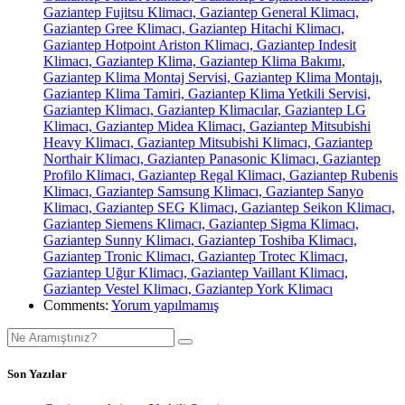
Gaziantep Fujitsu Klimacı, Gaziantep General Klimacı,
Gaziantep Gree Klimacı, Gaziantep Hitachi Klimacı,
Gaziantep Hotpoint Ariston Klimacı, Gaziantep Indesit
Klimacı, Gaziantep Klima, Gaziantep Klima Bakımı,
Gaziantep Klima Montaj Servisi, Gaziantep Klima Montajı,
Gaziantep Klima Tamiri, Gaziantep Klima Yetkili Servisi,
Gaziantep Klimacı, Gaziantep Klimacılar, Gaziantep LG
Klimacı, Gaziantep Midea Klimacı, Gaziantep Mitsubishi
Heavy Klimacı, Gaziantep Mitsubishi Klimacı, Gaziantep
Northair Klimacı, Gaziantep Panasonic Klimacı, Gaziantep
Profilo Klimacı, Gaziantep Regal Klimacı, Gaziantep Rubenis
Klimacı, Gaziantep Samsung Klimacı, Gaziantep Sanyo
Klimacı, Gaziantep SEG Klimacı, Gaziantep Seikon Klimacı,
Gaziantep Siemens Klimacı, Gaziantep Sigma Klimacı,
Gaziantep Sunny Klimacı, Gaziantep Toshiba Klimacı,
Gaziantep Tronic Klimacı, Gaziantep Trotec Klimacı,
Gaziantep Uğur Klimacı, Gaziantep Vaillant Klimacı,
Gaziantep Vestel Klimacı, Gaziantep York Klimacı
Comments:
Yorum yapılmamış
Son Yazılar