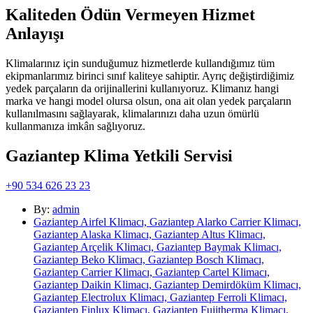
Kaliteden Ödün Vermeyen Hizmet
Anlayışı
Klimalarınız için sunduğumuz hizmetlerde kullandığımız tüm
ekipmanlarımız birinci sınıf kaliteye sahiptir. Ayrıç değiştirdiğimiz
yedek parçaların da orijinallerini kullanıyoruz. Klimanız hangi
marka ve hangi model olursa olsun, ona ait olan yedek parçaların
kullanılmasını sağlayarak, klimalarınızı daha uzun ömürlü
kullanmanıza imkân sağlıyoruz.
Gaziantep Klima Yetkili Servisi
+90 534 626 23 23
By:
admin
Gaziantep Airfel Klimacı, Gaziantep Alarko Carrier Klimacı,
Gaziantep Alaska Klimacı, Gaziantep Altus Klimacı,
Gaziantep Arçelik Klimacı, Gaziantep Baymak Klimacı,
Gaziantep Beko Klimacı, Gaziantep Bosch Klimacı,
Gaziantep Carrier Klimacı, Gaziantep Cartel Klimacı,
Gaziantep Daikin Klimacı, Gaziantep Demirdöküm Klimacı,
Gaziantep Electrolux Klimacı, Gaziantep Ferroli Klimacı,
Gaziantep Finlux Klimacı, Gaziantep Fujitherma Klimacı,