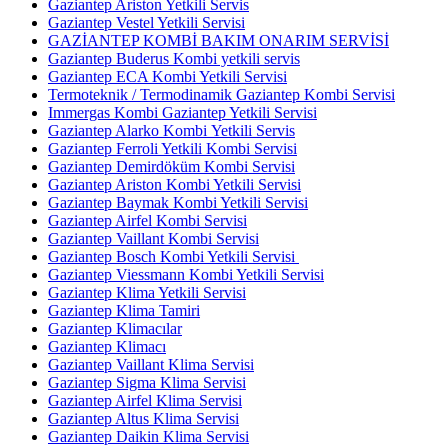
Gaziantep Ariston Yetkili Servis
Gaziantep Vestel Yetkili Servisi
GAZİANTEP KOMBİ BAKIM ONARIM SERVİSİ
Gaziantep Buderus Kombi yetkili servis
Gaziantep ECA Kombi Yetkili Servisi
Termoteknik / Termodinamik Gaziantep Kombi Servisi
Immergas Kombi Gaziantep Yetkili Servisi
Gaziantep Alarko Kombi Yetkili Servis
Gaziantep Ferroli Yetkili Kombi Servisi
Gaziantep Demirdöküm Kombi Servisi
Gaziantep Ariston Kombi Yetkili Servisi
Gaziantep Baymak Kombi Yetkili Servisi
Gaziantep Airfel Kombi Servisi
Gaziantep Vaillant Kombi Servisi
Gaziantep Bosch Kombi Yetkili Servisi
Gaziantep Viessmann Kombi Yetkili Servisi
Gaziantep Klima Yetkili Servisi
Gaziantep Klima Tamiri
Gaziantep Klimacılar
Gaziantep Klimacı
Gaziantep Vaillant Klima Servisi
Gaziantep Sigma Klima Servisi
Gaziantep Airfel Klima Servisi
Gaziantep Altus Klima Servisi
Gaziantep Daikin Klima Servisi