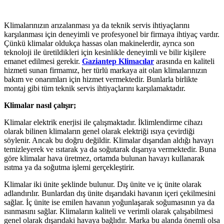
Klimalarınızın arızalanması ya da teknik servis ihtiyaçlarını
karşılanması için deneyimli ve profesyonel bir firmaya ihtiyaç vardır.
Çünkü klimalar oldukça hassas olan makinelerdir, ayrıca son
teknoloji ile üretildikleri için kesinlikle deneyimli ve bilir kişilere
emanet edilmesi gerekir.
Gaziantep Klimacılar
arasında en kaliteli
hizmeti sunan firmamız, her türlü markaya ait olan klimalarınızın
bakım ve onarımları için hizmet vermektedir. Bunlarla birlikte
montaj gibi tüm teknik servis ihtiyaçlarını karşılamaktadır.
Klimalar nasıl çalışır;
Klimalar elektrik enerjisi ile çalışmaktadır. İklimlendirme cihazı
olarak bilinen klimaların genel olarak elektriği ısıya çevirdiği
söylenir. Ancak bu doğru değildir. Klimalar dışarıdan aldığı havayı
temizleyerek ve ısıtarak ya da soğutarak dışarıya vermektedir. Buna
göre klimalar hava üretmez, ortamda bulunan havayı kullanarak
ısıtma ya da soğutma işlemi gerçekleştirir.
Klimalar iki ünite şeklinde bulunur. Dış ünite ve iç ünite olarak
adlandırılır. Bunlardan dış ünite dışarıdaki havanın içeri çekilmesini
sağlar. İç ünite ise emilen havanın yoğunlaşarak soğumasının ya da
ısınmasını sağlar. Klimaların kaliteli ve verimli olarak çalışabilmesi
genel olarak dışarıdaki havaya bağlıdır. Marka bu alanda önemli olsa