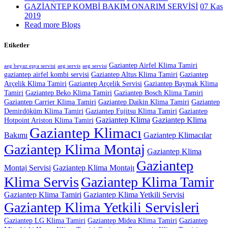
GAZİANTEP KOMBİ BAKIM ONARIM SERVİSİ
07 Kas
2019
Read more Blogs
Etiketler
Gaziantep Airfel Klima Tamiri
aeg beyaz eşya servisi
aeg servis
aeg servisi
gaziantep airfel kombi servisi
Gaziantep Altus Klima Tamiri
Gaziantep
Arçelik Klima Tamiri
Gaziantep Arçelik Servisi
Gaziantep Baymak Klima
Tamiri
Gaziantep Beko Klima Tamiri
Gaziantep Bosch Klima Tamiri
Gaziantep Carrier Klima Tamiri
Gaziantep Daikin Klima Tamiri
Gaziantep
Demirdöküm Klima Tamiri
Gaziantep Fujitsu Klima Tamiri
Gaziantep
Gaziantep Klima
Gaziantep Klima
Hotpoint Ariston Klima Tamiri
Gaziantep Klimacı
Bakımı
Gaziantep Klimacılar
Gaziantep Klima Montaj
Gaziantep Klima
Gaziantep
Montaj Servisi
Gaziantep Klima Montajı
Klima Servis
Gaziantep Klima Tamir
Gaziantep Klima Tamiri
Gaziantep Klima Yetkili Servisi
Gaziantep Klima Yetkili Servisleri
Gaziantep LG Klima Tamiri
Gaziantep Midea Klima Tamiri
Gaziantep