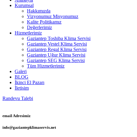
Kurumsal
Hakkımızda
Vizyonumuz Misyonumuz
Kalite Politikamız
Değerlerimiz
Hizmetlerimiz
Gaziantep Toshiba Klima Servisi
Gaziantep Vestel Klima Servisi
Gaziantep Regal Klima Servisi
Gaziantep Uğur Klima Servisi
Gaziantep SEG Klima Servisi
Tüm Hizmetlerimiz
Galeri
BLOG
İkinci El Pazarı
İletişim
Randevu Talebi
email Adresimiz
info@gaziantepklimaservis.net