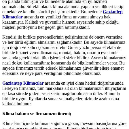
ön planda tutmuştur ve bu nedenle alanında en iyi hizmeti
sunmaktadır. Sürekli olarak klima alanında yapılan yenilikleri takip
etmekte ve kendini sürekli geliştirmektedir. Bu nedenle
Gaziantep
Klimacılar
arasında en yenilikçi firma unvanını almaya hak
kazanmıştır. Kaliteli ve güvenilir hizmeti sayesinde sahip olduğu
müşteri portföyünü her geçen gün arttırmaktadır.
Kendisi ile birlikte personellerinin gelişimlerine de önem vermekte
ve her türlü eğitimi almalarını sağlamaktadır. Bu sayede klimalarınız
için doğru ve kalıcı çözümler üretir. Güler yüzlü personel ekibi ile
birlikte hizmet veren firmamız, montaj, bakım, onarım eve tamir
sırasında gerekli olan tüm işlemleri sizler bildirir. Ayrıca klimalarınızı
nasıl doğru kullanacağınız konusunda da bilgilendirmeler yapar. Bu
sayede firmamızı tercih ederek klimalarınızı güvenilir ellere emanet
edersiniz ve neye para verdiğinin bilincinde olursunuz.
Gaziantep Klimacılar
arasında en iyisi olma hedefi doğrultusunda
ilerleyen firmamız, tüm markalara ait olan klimalarınızın ihtiyaçlarını
en kısa sürede giderir ve sizlerin mağdur olmasını önler. Bununla
birlikte uygun fiyatlar da sunar ve maliyetlerinizin de azalmasına
katkıda bulunur.
Klima bakımı ve firmamızın önemi;
Klimaların içinde bulunan soğutucu gazın, mevsim basınçlarına göre
ayarlanması gerekir. Aynı zamanda filtrede biriken kir ve tozlar