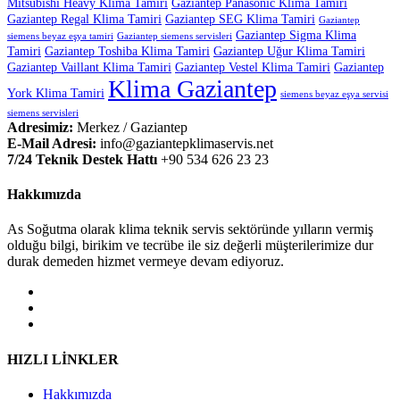
Mitsubishi Heavy Klima Tamiri
Gaziantep Panasonic Klima Tamiri
Gaziantep Regal Klima Tamiri
Gaziantep SEG Klima Tamiri
Gaziantep
Gaziantep Sigma Klima
siemens beyaz eşya tamiri
Gaziantep siemens servisleri
Tamiri
Gaziantep Toshiba Klima Tamiri
Gaziantep Uğur Klima Tamiri
Gaziantep Vaillant Klima Tamiri
Gaziantep Vestel Klima Tamiri
Gaziantep
Klima Gaziantep
York Klima Tamiri
siemens beyaz eşya servisi
siemens servisleri
Adresimiz:
Merkez / Gaziantep
E-Mail Adresi:
info@gaziantepklimaservis.net
7/24 Teknik Destek Hattı
+90 534 626 23 23
Hakkımızda
As Soğutma olarak klima teknik servis sektöründe yılların vermiş
olduğu bilgi, birikim ve tecrübe ile siz değerli müşterilerimize dur
durak demeden hizmet vermeye devam ediyoruz.
HIZLI LİNKLER
Hakkımızda