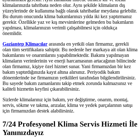
klimalarınızda tahribata neden olur. Aynı şekilde klimaların dış
yüzeylerinde de kullanıma bağlı olarak tahribatlar meydana gelebilir.
Bu durum onucunda klima bakımlarınızı yılda iki kez yaptırmanız
gerekir. Özellikle yaz ve kış mevsimlerine gelmeden bu bakımların
yapılması, klimalarınızın verimli çalışabilmesi için oldukça
önemlidir.
Gaziantep Klimacılar
arasında en yetkili olan firmamız, gerekli
olan tüm sertifikalara sahiptir. Bu nedenle her markaya ait olan klima
bakımlarını ve onarımlarını yapabilmektedir. Bakımı yapılmayan
klimaların verimlerinin ve enerji harcamasının artacağının bilincinde
olan firmamız, kişiye özel hizmet sunar. Yani firmamızdan bir kez
bakım yaptırdığınızda kayıt altına alırsınız. Periyodik bakım
dönemlerinde ise firmamızın yetkilileri tarafından bilgilendirilirsiniz.
Bu sayede bakım zamanlarını takip etmek zorunda kalmazsınız ve
kaliteli hizmetin keyfini çıkarabilirsiniz.
Sizlerde klimalarınız için bakım, yer değiştirme, onarım, montaj,
servis, sökme ve takma, arızalar, klima ve yedek parçalarının satışı
için firmamızdan destek alabilirsiniz.
7/24 Profesyonel Klima Servis Hizmeti İle
Yanınızdayız