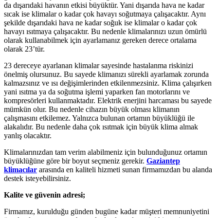
da dışarıdaki havanın etkisi büyüktür. Yani dışarıda hava ne kadar
sıcak ise klimalar o kadar çok havayı soğutmaya çalışacaktır. Aynı
şekilde dışarıdaki hava ne kadar soğuk ise klimalar o kadar çok
havayı ısıtmaya çalışacaktır. Bu nedenle klimalarınızı uzun ömürlü
olarak kullanabilmek için ayarlamanız gereken derece ortalama
olarak 23’tür.
23 dereceye ayarlanan klimalar sayesinde hastalanma riskinizi
önelmiş olursunuz. Bu sayede klimanızı sürekli ayarlamak zorunda
kalmazsınız ve ısı değişimlerinden etkilenmezsiniz. Klima çalışırken
yani ısıtma ya da soğutma işlemi yaparken fan motorlarını ve
kompresörleri kullanmaktadır. Elektrik enerjini harcaması bu sayede
mümkün olur. Bu nedenle cihazın büyük olması klimanın
çalışmasını etkilemez. Yalnızca bulunan ortamın büyüklüğü ile
alakalıdır. Bu nedenle daha çok ısıtmak için büyük klima almak
yanlış olacaktır.
Klimalarınızdan tam verim alabilmeniz için bulunduğunuz ortamın
büyüklüğüne göre bir boyut seçmeniz gerekir.
Gaziantep
klimacılar
arasında en kaliteli hizmeti sunan firmamızdan bu alanda
destek isteyebilirsiniz.
Kalite ve güvenin adresi;
Firmamız, kurulduğu günden bugüne kadar müşteri memnuniyetini