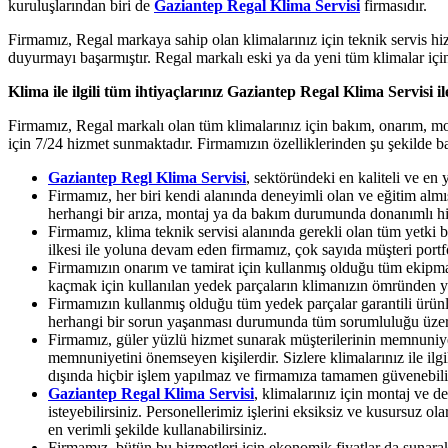
kuruluşlarından biri de
Gaziantep Regal Klima Servisi
firmasıdır.
Firmamız, Regal markaya sahip olan klimalarınız için teknik servis hi
duyurmayı başarmıştır. Regal markalı eski ya da yeni tüm klimalar içi
Klima ile ilgili tüm ihtiyaçlarınız Gaziantep Regal Klima Servisi il
Firmamız, Regal markalı olan tüm klimalarınız için bakım, onarım, mont
için 7/24 hizmet sunmaktadır. Firmamızın özelliklerinden şu şekilde ba
Gaziantep Regl Klima Servisi
, sektöründeki en kaliteli ve en 
Firmamız, her biri kendi alanında deneyimli olan ve eğitim almış
herhangi bir arıza, montaj ya da bakım durumunda donanımlı h
Firmamız, klima teknik servisi alanında gerekli olan tüm yetki b
ilkesi ile yoluna devam eden firmamız, çok sayıda müşteri portf
Firmamızın onarım ve tamirat için kullanmış olduğu tüm ekipmanl
kaçmak için kullanılan yedek parçaların klimanızın ömründen yi
Firmamızın kullanmış olduğu tüm yedek parçalar garantili ürünl
herhangi bir sorun yaşanması durumunda tüm sorumluluğu üzerine
Firmamız, güler yüzlü hizmet sunarak müşterilerinin memnuniyet
memnuniyetini önemseyen kişilerdir. Sizlere klimalarınız ile ilgil
dışında hiçbir işlem yapılmaz ve firmamıza tamamen güvenebilir
Gaziantep Regal Klima Servisi
, klimalarınız için montaj ve d
isteyebilirsiniz. Personellerimiz işlerini eksiksiz ve kusursuz
en verimli şekilde kullanabilirsiniz.
Firmamız, bütün bu hizmetleri için ekonomik fiyatlar da sunarak