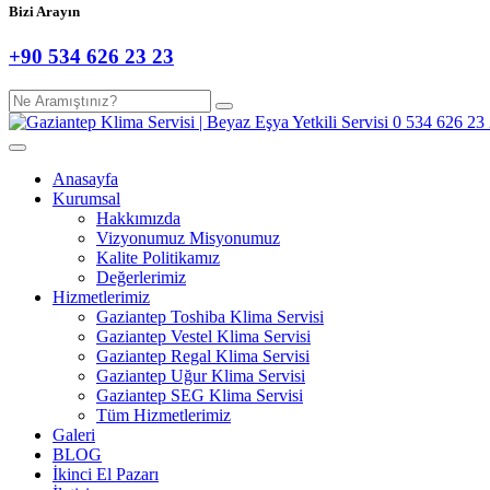
Bizi Arayın
+90 534 626 23 23
Anasayfa
Kurumsal
Hakkımızda
Vizyonumuz Misyonumuz
Kalite Politikamız
Değerlerimiz
Hizmetlerimiz
Gaziantep Toshiba Klima Servisi
Gaziantep Vestel Klima Servisi
Gaziantep Regal Klima Servisi
Gaziantep Uğur Klima Servisi
Gaziantep SEG Klima Servisi
Tüm Hizmetlerimiz
Galeri
BLOG
İkinci El Pazarı