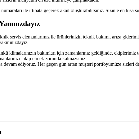
maraları ile irtibata geçerek akaıt oluşturabilirsiniz. Sizinle en kısa sü
 Yanınızdayız
 teknik servis elemanlarımız ile ürünlerinizin teknik bakımı, arıza gider
yakınınızdayız.
Çünkü klimalarınızın bakımları için zamanlarınız geldiğinde, ekiplerimiz t
amanlarınızı takip etmek zorunda kalmazsınız.
mıza devam ediyoruz. Her geçen gün artan müşteri portföyümüze sizleri d
ı