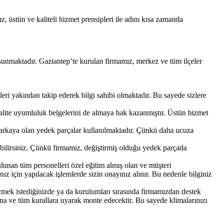
 üstün ve kaliteli hizmet prensipleri ile adını kısa zamanda
i sunmaktadır. Gaziantep’te kurulan firmamız, merkez ve tüm ilçeler
eri yakından takip ederek bilgi sahibi olmaktadır. Bu sayede sizlere
n kalite uyumluluk belgelerini de almaya hak kazanmıştır. Üstün hizmet
 markaya olan yedek parçalar kullanılmaktadır. Çünkü daha ucuza
ebilirsiniz. Çünkü firmamız, değiştirmiş olduğu yedek parçada
unan tüm personelleri özel eğitim almış olan ve müşteri
nız için yapılacak işlemlerde sizin onayınız alınır. Bu nedenle bilginiz
tirmek istediğinizde ya da kurulumları sırasında firmamızdan destek
ına ve tüm kurallara uyarak monte edecektir. Bu sayede klimalarınızı