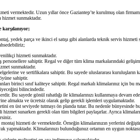
zmeti vermektedir. Uzun yıllar önce Gaziantep’te kurulmuş olan firmamız,
n hizmet sunmaktadır.
e karşılanıyor;
aj, yedek parça ve ikinci el satışı gibi alanlarda teknik servis hizmet
hsedebiliriz;
yenilikçi hizmeti sunmaktadır.
 personellere sahiptir. Regal ve diğer tüm klima markalarındaki gelişiml
izmet sunmaktadır.
elgelerine ve sertifikalara sahiptir. Bu sayede uluslararası kuruluşları
öyüne sahiptir.
arı birinci sınıf kaliteye sahiptir. Regal markalı klimalarınız için bu
yeceğini bilincindedir.
erdir. Bu sayede gönül rahatlığı ile klimalarınızı kullanmaya devam ed
 almakta ve ücretsiz olarak gelip gerekli işlemleri uygulamaktadır.
ini en üst seviyede tutmayı ön planda tutar. Bu nedenle bünyesinde bul
i hizmet sunarken gerekli olan tüm bilgileri paylaşırlar. Ayrıca klimaları
siniz.
e montaj hizmeti de vermektedir. Örneğin klimalarınızın yerlerini değiş
 olarak yapmaktadır. Klimalarınızı bulunduğunuz ortamın en uygun noktas
 sizlerin maliyetini en aza indirmeye çalışmaktadır.