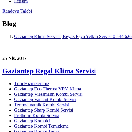
İletişim
Randevu Talebi
Blog
Gaziantep Klima Servisi | Beyaz Eşya Yetkili Servisi 0 534 62
25 Nis. 2017
Gaziantep Regal Klima Servisi
Tüm Hizmelerimiz
Gaziantep Eco Therma VRV Klima
Gaziantep Viessmann Kombi Servisi
Gaziantep Vaillant Kombi Servisi
Termodinamik Kombi Servisi
Gaziantep Sharp Kombi Servisi
Protherm Kombi Servisi
Gaziantep Kombici
Gaziantep Kombi Temizleme
Gaziantep Kombi Tamiri