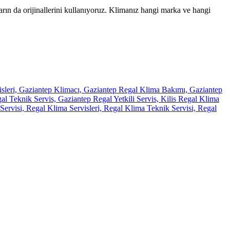
arın da orijinallerini kullanıyoruz. Klimanız hangi marka ve hangi
isleri, Gaziantep Klimacı, Gaziantep Regal Klima Bakımı, Gaziantep
 Teknik Servis, Gaziantep Regal Yetkili Servis, Kilis Regal Klima
ervisi, Regal Klima Servisleri, Regal Klima Teknik Servisi, Regal