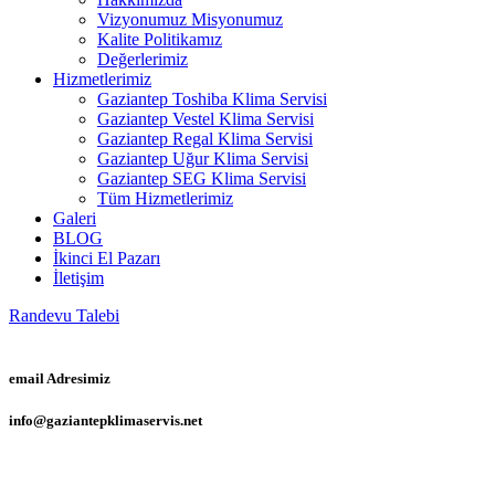
Vizyonumuz Misyonumuz
Kalite Politikamız
Değerlerimiz
Hizmetlerimiz
Gaziantep Toshiba Klima Servisi
Gaziantep Vestel Klima Servisi
Gaziantep Regal Klima Servisi
Gaziantep Uğur Klima Servisi
Gaziantep SEG Klima Servisi
Tüm Hizmetlerimiz
Galeri
BLOG
İkinci El Pazarı
İletişim
Randevu Talebi
email Adresimiz
info@gaziantepklimaservis.net