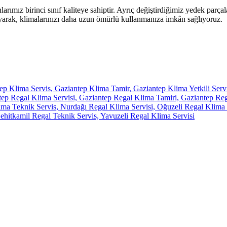
mız birinci sınıf kaliteye sahiptir. Ayrıç değiştirdiğimiz yedek parçal
ayarak, klimalarınızı daha uzun ömürlü kullanmanıza imkân sağlıyoruz.
p Klima Servis, Gaziantep Klima Tamir, Gaziantep Klima Yetkili Serv
p Regal Klima Servisi, Gaziantep Regal Klima Tamiri, Gaziantep Regal
ima Teknik Servis, Nurdağı Regal Klima Servisi, Oğuzeli Regal Klima S
ehitkamil Regal Teknik Servis, Yavuzeli Regal Klima Servisi