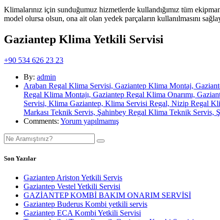
Klimalarınız için sunduğumuz hizmetlerde kullandığımız tüm ekipmanları
model olursa olsun, ona ait olan yedek parçaların kullanılmasını sağl
Gaziantep Klima Yetkili Servisi
+90 534 626 23 23
By:
admin
Araban Regal Klima Servisi, Gaziantep Klima Montaj, Gaziante
Regal Klima Montajı, Gaziantep Regal Klima Onarımı, Gaziante
Servisi, Klima Gaziantep, Klima Servisi Regal, Nizip Regal Kl
Markası Teknik Servis, Şahinbey Regal Klima Teknik Servis, Ş
Comments:
Yorum yapılmamış
Son Yazılar
Gaziantep Ariston Yetkili Servis
Gaziantep Vestel Yetkili Servisi
GAZİANTEP KOMBİ BAKIM ONARIM SERVİSİ
Gaziantep Buderus Kombi yetkili servis
Gaziantep ECA Kombi Yetkili Servisi