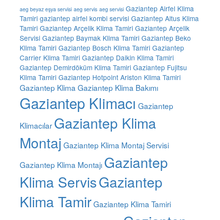
Gaziantep Airfel Klima
aeg beyaz eşya servisi
aeg servis
aeg servisi
Tamiri
gaziantep airfel kombi servisi
Gaziantep Altus Klima
Tamiri
Gaziantep Arçelik Klima Tamiri
Gaziantep Arçelik
Servisi
Gaziantep Baymak Klima Tamiri
Gaziantep Beko
Klima Tamiri
Gaziantep Bosch Klima Tamiri
Gaziantep
Carrier Klima Tamiri
Gaziantep Daikin Klima Tamiri
Gaziantep Demirdöküm Klima Tamiri
Gaziantep Fujitsu
Klima Tamiri
Gaziantep Hotpoint Ariston Klima Tamiri
Gaziantep Klima
Gaziantep Klima Bakımı
Gaziantep Klimacı
Gaziantep
Gaziantep Klima
Klimacılar
Montaj
Gaziantep Klima Montaj Servisi
Gaziantep
Gaziantep Klima Montajı
Klima Servis
Gaziantep
Klima Tamir
Gaziantep Klima Tamiri