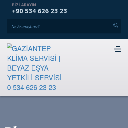
ANASAYFA
KURUMSAL
HIZMETLERIMIZ
BIZI ARAYIN
+90 534 626 23 23
GALERI
BLOG
İKINCI EL PAZARI
İLETIŞIM
RANDEVU TALEBI