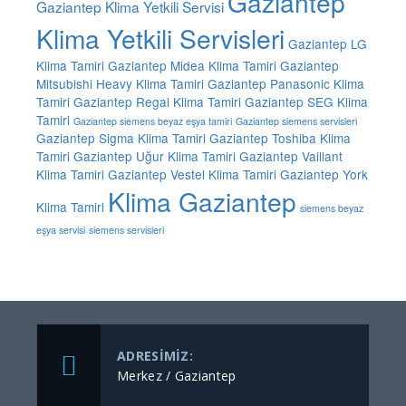
Gaziantep
Gaziantep Klima Yetkili Servisi
Klima Yetkili Servisleri
Gaziantep LG
Klima Tamiri
Gaziantep Midea Klima Tamiri
Gaziantep
Mitsubishi Heavy Klima Tamiri
Gaziantep Panasonic Klima
Tamiri
Gaziantep Regal Klima Tamiri
Gaziantep SEG Klima
Tamiri
Gaziantep siemens beyaz eşya tamiri
Gaziantep siemens servisleri
Gaziantep Sigma Klima Tamiri
Gaziantep Toshiba Klima
Tamiri
Gaziantep Uğur Klima Tamiri
Gaziantep Vaillant
Klima Tamiri
Gaziantep Vestel Klima Tamiri
Gaziantep York
Klima Gaziantep
Klima Tamiri
siemens beyaz
eşya servisi
siemens servisleri
ADRESIMIZ:
Merkez / Gaziantep