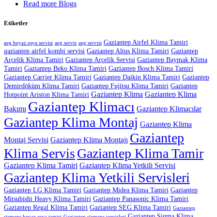
Read more Blogs
Etiketler
Gaziantep Airfel Klima Tamiri
aeg beyaz eşya servisi
aeg servis
aeg servisi
gaziantep airfel kombi servisi
Gaziantep Altus Klima Tamiri
Gaziantep
Arçelik Klima Tamiri
Gaziantep Arçelik Servisi
Gaziantep Baymak Klima
Tamiri
Gaziantep Beko Klima Tamiri
Gaziantep Bosch Klima Tamiri
Gaziantep Carrier Klima Tamiri
Gaziantep Daikin Klima Tamiri
Gaziantep
Demirdöküm Klima Tamiri
Gaziantep Fujitsu Klima Tamiri
Gaziantep
Gaziantep Klima
Gaziantep Klima
Hotpoint Ariston Klima Tamiri
Gaziantep Klimacı
Bakımı
Gaziantep Klimacılar
Gaziantep Klima Montaj
Gaziantep Klima
Gaziantep
Montaj Servisi
Gaziantep Klima Montajı
Klima Servis
Gaziantep Klima Tamir
Gaziantep Klima Tamiri
Gaziantep Klima Yetkili Servisi
Gaziantep Klima Yetkili Servisleri
Gaziantep LG Klima Tamiri
Gaziantep Midea Klima Tamiri
Gaziantep
Mitsubishi Heavy Klima Tamiri
Gaziantep Panasonic Klima Tamiri
Gaziantep Regal Klima Tamiri
Gaziantep SEG Klima Tamiri
Gaziantep
Gaziantep Sigma Klima
siemens beyaz eşya tamiri
Gaziantep siemens servisleri