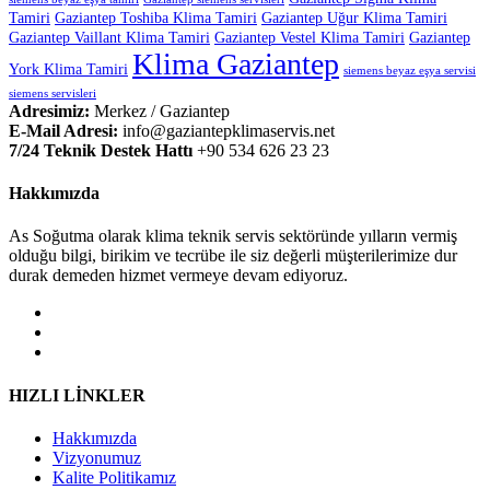
Tamiri
Gaziantep Toshiba Klima Tamiri
Gaziantep Uğur Klima Tamiri
Gaziantep Vaillant Klima Tamiri
Gaziantep Vestel Klima Tamiri
Gaziantep
Klima Gaziantep
York Klima Tamiri
siemens beyaz eşya servisi
siemens servisleri
Adresimiz:
Merkez / Gaziantep
E-Mail Adresi:
info@gaziantepklimaservis.net
7/24 Teknik Destek Hattı
+90 534 626 23 23
Hakkımızda
As Soğutma olarak klima teknik servis sektöründe yılların vermiş
olduğu bilgi, birikim ve tecrübe ile siz değerli müşterilerimize dur
durak demeden hizmet vermeye devam ediyoruz.
HIZLI LİNKLER
Hakkımızda
Vizyonumuz
Kalite Politikamız