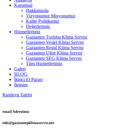
Kurumsal
Hakkımızda
Vizyonumuz Misyonumuz
Kalite Politikamız
Değerlerimiz
Hizmetlerimiz
Gaziantep Toshiba Klima Servisi
Gaziantep Vestel Klima Servisi
Gaziantep Regal Klima Servisi
Gaziantep Uğur Klima Servisi
Gaziantep SEG Klima Servisi
Tüm Hizmetlerimiz
Galeri
BLOG
İkinci El Pazarı
İletişim
Randevu Talebi
email Adresimiz
info@gaziantepklimaservis.net