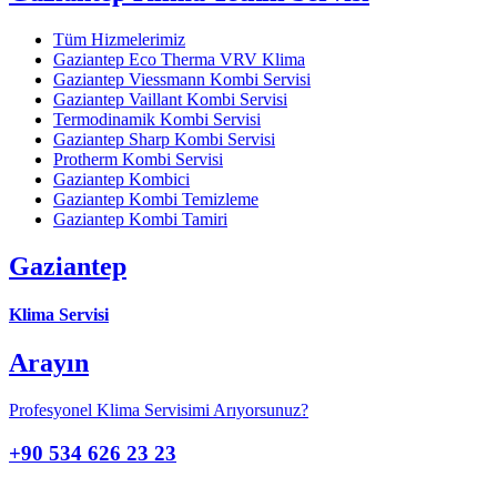
Tüm Hizmelerimiz
Gaziantep Eco Therma VRV Klima
Gaziantep Viessmann Kombi Servisi
Gaziantep Vaillant Kombi Servisi
Termodinamik Kombi Servisi
Gaziantep Sharp Kombi Servisi
Protherm Kombi Servisi
Gaziantep Kombici
Gaziantep Kombi Temizleme
Gaziantep Kombi Tamiri
Gaziantep
Klima Servisi
Arayın
Profesyonel Klima Servisimi Arıyorsunuz?
+90 534 626 23 23