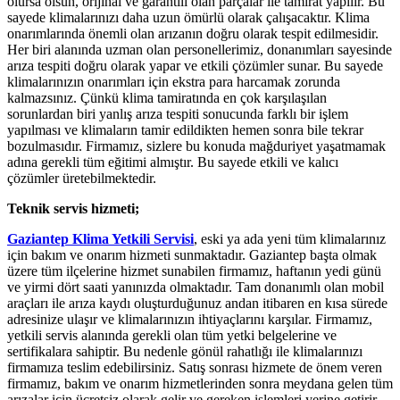
olursa olsun, orijinal ve garantili olan parçalar ile tamirat yapılır. Bu
sayede klimalarınızı daha uzun ömürlü olarak çalışacaktır. Klima
onarımlarında önemli olan arızanın doğru olarak tespit edilmesidir.
Her biri alanında uzman olan personellerimiz, donanımları sayesinde
arıza tespiti doğru olarak yapar ve etkili çözümler sunar. Bu sayede
klimalarınızın onarımları için ekstra para harcamak zorunda
kalmazsınız. Çünkü klima tamiratında en çok karşılaşılan
sorunlardan biri yanlış arıza tespiti sonucunda farklı bir işlem
yapılması ve klimaların tamir edildikten hemen sonra bile tekrar
bozulmasıdır. Firmamız, sizlere bu konuda mağduriyet yaşatmamak
adına gerekli tüm eğitimi almıştır. Bu sayede etkili ve kalıcı
çözümler üretebilmektedir.
Teknik servis hizmeti;
Gaziantep Klima Yetkili Servisi
, eski ya ada yeni tüm klimalarınız
için bakım ve onarım hizmeti sunmaktadır. Gaziantep başta olmak
üzere tüm ilçelerine hizmet sunabilen firmamız, haftanın yedi günü
ve yirmi dört saati yanınızda olmaktadır. Tam donanımlı olan mobil
araçları ile arıza kaydı oluşturduğunuz andan itibaren en kısa sürede
adresinize ulaşır ve klimalarınızın ihtiyaçlarını karşılar. Firmamız,
yetkili servis alanında gerekli olan tüm yetki belgelerine ve
sertifikalara sahiptir. Bu nedenle gönül rahatlığı ile klimalarınızı
firmamıza teslim edebilirsiniz. Satış sonrası hizmete de önem veren
firmamız, bakım ve onarım hizmetlerinden sonra meydana gelen tüm
arızalar için ücretsiz olarak gelir ve gereken işlemleri yerine getirir.