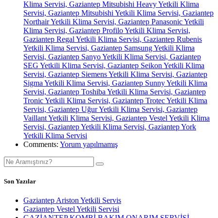
Klima Servisi, Gaziantep Mitsubishi Heavy Yetkili Klima
Servisi, Gaziantep Mitsubishi Yetkili Klima Servisi, Gaziantep
Northair Yetkili Klima Servisi, Gaziantep Panasonic Yetkili
Klima Servisi, Gaziantep Profilo Yetkili Klima Servisi,
Gaziantep Regal Yetkili Klima Servisi, Gaziantep Rubenis
Yetkili Klima Servisi, Gaziantep Samsung Yetkili Klima
Servisi, Gaziantep Sanyo Yetkili Klima Servisi, Gaziantep
SEG Yetkili Klima Servisi, Gaziantep Seikon Yetkili Klima
Servisi, Gaziantep Siemens Yetkili Klima Servisi, Gaziantep
Sigma Yetkili Klima Servisi, Gaziantep Sunny Yetkili Klima
Servisi, Gaziantep Toshiba Yetkili Klima Servisi, Gaziantep
Tronic Yetkili Klima Servisi, Gaziantep Trotec Yetkili Klima
Servisi, Gaziantep Uğur Yetkili Klima Servisi, Gaziantep
Vaillant Yetkili Klima Servisi, Gaziantep Vestel Yetkili Klima
Servisi, Gaziantep Yetkili Klima Servisi, Gaziantep York
Yetkili Klima Servisi
Comments:
Yorum yapılmamış
Son Yazılar
Gaziantep Ariston Yetkili Servis
Gaziantep Vestel Yetkili Servisi
GAZİANTEP KOMBİ BAKIM ONARIM SERVİSİ