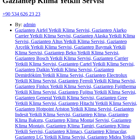
Gaziantep Klima Yetkili Servisi
+90 534 626 23 23
By:
admin
Gaziantep Airfel Yetkili Klima Servisi, Gaziantep Alarko
Carrier Yetkili Klima Servisi, Gaziantep Alaska Yetkili Klima
Servisi, Gaziantep Altus Yetkili Klima Servisi, Gaziantep
Arçelik Yetkili Klima Servisi, Gaziantep Baymak Yetkili
Klima Servisi, Gaziantep Beko Yetkili Klima Servisi,
Gaziantep Bosch Yetkili Klima Servisi, Gaziantep Carrier
Yetkili Klima Servisi, Gaziantep Cartel Yetkili Klima Servisi,
Gaziantep Daikin Yetkili Klima Servisi, Gaziantep
Demirdöküm Yetkili Klima Servisi, Gaziantep Electrolux
Yetkili Klima Servisi, Gaziantep Ferroli Yetkili Klima Servisi,
Gaziantep Finlux Yetkili Klima Servisi, Gaziantep Fujitherma
Yetkili Klima Servisi, Gaziantep Fujitsu Yetkili Klima Servisi,
Gaziantep General Yetkili Klima Servisi, Gaziantep Gree
Yetkili Klima Servisi, Gaziantep Hitachi Yetkili Klima Servisi,
Gaziantep Hotpoint Ariston Yetkili Klima Servisi, Gaziantep
Indesit Yetkili Klima Servisi, Gaziantep Klima, Gaziantep
Klima Bakımı, Gaziantep Klima Montaj Servisi, Gaziantep
Klima Montajı, Gaziantep Klima Tamiri, Gaziantep Klima
Yetkili Servisi, Gaziantep Klimacı, Gaziantep Klimacılar,
Gaziantep LG Yetkili Klima Servisi, Gaziantep Midea Yetkili