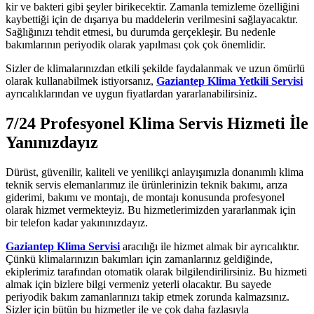
kir ve bakteri gibi şeyler birikecektir. Zamanla temizleme özelliğini
kaybettiği için de dışarıya bu maddelerin verilmesini sağlayacaktır.
Sağlığınızı tehdit etmesi, bu durumda gerçekleşir. Bu nedenle
bakımlarının periyodik olarak yapılması çok çok önemlidir.
Sizler de klimalarınızdan etkili şekilde faydalanmak ve uzun ömürlü
olarak kullanabilmek istiyorsanız,
Gaziantep Klima Yetkili Servisi
ayrıcalıklarından ve uygun fiyatlardan yararlanabilirsiniz.
7/24 Profesyonel Klima Servis Hizmeti İle
Yanınızdayız
Dürüst, güvenilir, kaliteli ve yenilikçi anlayışımızla donanımlı klima
teknik servis elemanlarımız ile ürünlerinizin teknik bakımı, arıza
giderimi, bakımı ve montajı, de montajı konusunda profesyonel
olarak hizmet vermekteyiz. Bu hizmetlerimizden yararlanmak için
bir telefon kadar yakınınızdayız.
Gaziantep Klima Servisi
aracılığı ile hizmet almak bir ayrıcalıktır.
Çünkü klimalarınızın bakımları için zamanlarınız geldiğinde,
ekiplerimiz tarafından otomatik olarak bilgilendirilirsiniz. Bu hizmeti
almak için bizlere bilgi vermeniz yeterli olacaktır. Bu sayede
periyodik bakım zamanlarınızı takip etmek zorunda kalmazsınız.
Sizler için bütün bu hizmetler ile ve çok daha fazlasıyla