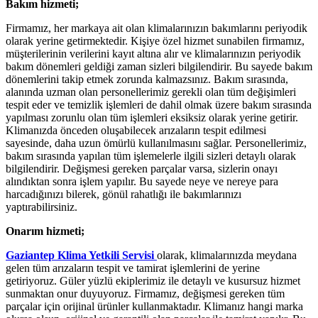
Bakım hizmeti;
Firmamız, her markaya ait olan klimalarınızın bakımlarını periyodik
olarak yerine getirmektedir. Kişiye özel hizmet sunabilen firmamız,
müşterilerinin verilerini kayıt altına alır ve klimalarınızın periyodik
bakım dönemleri geldiği zaman sizleri bilgilendirir. Bu sayede bakım
dönemlerini takip etmek zorunda kalmazsınız. Bakım sırasında,
alanında uzman olan personellerimiz gerekli olan tüm değişimleri
tespit eder ve temizlik işlemleri de dahil olmak üzere bakım sırasında
yapılması zorunlu olan tüm işlemleri eksiksiz olarak yerine getirir.
Klimanızda önceden oluşabilecek arızaların tespit edilmesi
sayesinde, daha uzun ömürlü kullanılmasını sağlar. Personellerimiz,
bakım sırasında yapılan tüm işlemelerle ilgili sizleri detaylı olarak
bilgilendirir. Değişmesi gereken parçalar varsa, sizlerin onayı
alındıktan sonra işlem yapılır. Bu sayede neye ve nereye para
harcadığınızı bilerek, gönül rahatlığı ile bakımlarınızı
yaptırabilirsiniz.
Onarım hizmeti;
Gaziantep Klima Yetkili Servisi
olarak, klimalarınızda meydana
gelen tüm arızaların tespit ve tamirat işlemlerini de yerine
getiriyoruz. Güler yüzlü ekiplerimiz ile detaylı ve kusursuz hizmet
sunmaktan onur duyuyoruz. Firmamız, değişmesi gereken tüm
parçalar için orijinal ürünler kullanmaktadır. Klimanız hangi marka