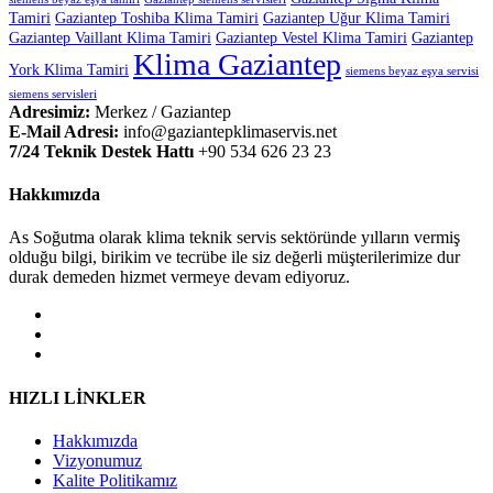
Tamiri
Gaziantep Toshiba Klima Tamiri
Gaziantep Uğur Klima Tamiri
Gaziantep Vaillant Klima Tamiri
Gaziantep Vestel Klima Tamiri
Gaziantep
Klima Gaziantep
York Klima Tamiri
siemens beyaz eşya servisi
siemens servisleri
Adresimiz:
Merkez / Gaziantep
E-Mail Adresi:
info@gaziantepklimaservis.net
7/24 Teknik Destek Hattı
+90 534 626 23 23
Hakkımızda
As Soğutma olarak klima teknik servis sektöründe yılların vermiş
olduğu bilgi, birikim ve tecrübe ile siz değerli müşterilerimize dur
durak demeden hizmet vermeye devam ediyoruz.
HIZLI LİNKLER
Hakkımızda
Vizyonumuz
Kalite Politikamız