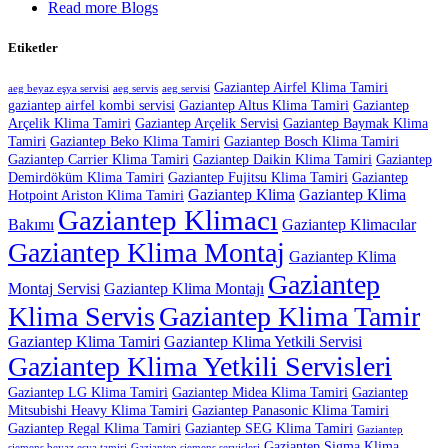
Read more Blogs
Etiketler
Gaziantep Airfel Klima Tamiri
aeg beyaz eşya servisi
aeg servis
aeg servisi
gaziantep airfel kombi servisi
Gaziantep Altus Klima Tamiri
Gaziantep
Arçelik Klima Tamiri
Gaziantep Arçelik Servisi
Gaziantep Baymak Klima
Tamiri
Gaziantep Beko Klima Tamiri
Gaziantep Bosch Klima Tamiri
Gaziantep Carrier Klima Tamiri
Gaziantep Daikin Klima Tamiri
Gaziantep
Demirdöküm Klima Tamiri
Gaziantep Fujitsu Klima Tamiri
Gaziantep
Gaziantep Klima
Gaziantep Klima
Hotpoint Ariston Klima Tamiri
Gaziantep Klimacı
Bakımı
Gaziantep Klimacılar
Gaziantep Klima Montaj
Gaziantep Klima
Gaziantep
Montaj Servisi
Gaziantep Klima Montajı
Klima Servis
Gaziantep Klima Tamir
Gaziantep Klima Tamiri
Gaziantep Klima Yetkili Servisi
Gaziantep Klima Yetkili Servisleri
Gaziantep LG Klima Tamiri
Gaziantep Midea Klima Tamiri
Gaziantep
Mitsubishi Heavy Klima Tamiri
Gaziantep Panasonic Klima Tamiri
Gaziantep Regal Klima Tamiri
Gaziantep SEG Klima Tamiri
Gaziantep
Gaziantep Sigma Klima
siemens beyaz eşya tamiri
Gaziantep siemens servisleri