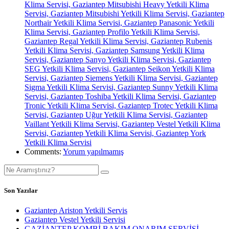
Klima Servisi, Gaziantep Mitsubishi Heavy Yetkili Klima
Servisi, Gaziantep Mitsubishi Yetkili Klima Servisi, Gaziantep
Northair Yetkili Klima Servisi, Gaziantep Panasonic Yetkili
Klima Servisi, Gaziantep Profilo Yetkili Klima Servisi,
Gaziantep Regal Yetkili Klima Servisi, Gaziantep Rubenis
Yetkili Klima Servisi, Gaziantep Samsung Yetkili Klima
Servisi, Gaziantep Sanyo Yetkili Klima Servisi, Gaziantep
SEG Yetkili Klima Servisi, Gaziantep Seikon Yetkili Klima
Servisi, Gaziantep Siemens Yetkili Klima Servisi, Gaziantep
Sigma Yetkili Klima Servisi, Gaziantep Sunny Yetkili Klima
Servisi, Gaziantep Toshiba Yetkili Klima Servisi, Gaziantep
Tronic Yetkili Klima Servisi, Gaziantep Trotec Yetkili Klima
Servisi, Gaziantep Uğur Yetkili Klima Servisi, Gaziantep
Vaillant Yetkili Klima Servisi, Gaziantep Vestel Yetkili Klima
Servisi, Gaziantep Yetkili Klima Servisi, Gaziantep York
Yetkili Klima Servisi
Comments:
Yorum yapılmamış
Son Yazılar
Gaziantep Ariston Yetkili Servis
Gaziantep Vestel Yetkili Servisi
GAZİANTEP KOMBİ BAKIM ONARIM SERVİSİ