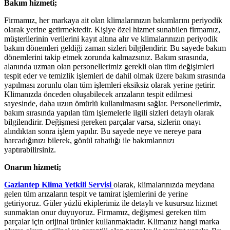
Bakım hizmeti;
Firmamız, her markaya ait olan klimalarınızın bakımlarını periyodik
olarak yerine getirmektedir. Kişiye özel hizmet sunabilen firmamız,
müşterilerinin verilerini kayıt altına alır ve klimalarınızın periyodik
bakım dönemleri geldiği zaman sizleri bilgilendirir. Bu sayede bakım
dönemlerini takip etmek zorunda kalmazsınız. Bakım sırasında,
alanında uzman olan personellerimiz gerekli olan tüm değişimleri
tespit eder ve temizlik işlemleri de dahil olmak üzere bakım sırasında
yapılması zorunlu olan tüm işlemleri eksiksiz olarak yerine getirir.
Klimanızda önceden oluşabilecek arızaların tespit edilmesi
sayesinde, daha uzun ömürlü kullanılmasını sağlar. Personellerimiz,
bakım sırasında yapılan tüm işlemelerle ilgili sizleri detaylı olarak
bilgilendirir. Değişmesi gereken parçalar varsa, sizlerin onayı
alındıktan sonra işlem yapılır. Bu sayede neye ve nereye para
harcadığınızı bilerek, gönül rahatlığı ile bakımlarınızı
yaptırabilirsiniz.
Onarım hizmeti;
Gaziantep Klima Yetkili Servisi
olarak, klimalarınızda meydana
gelen tüm arızaların tespit ve tamirat işlemlerini de yerine
getiriyoruz. Güler yüzlü ekiplerimiz ile detaylı ve kusursuz hizmet
sunmaktan onur duyuyoruz. Firmamız, değişmesi gereken tüm
parçalar için orijinal ürünler kullanmaktadır. Klimanız hangi marka