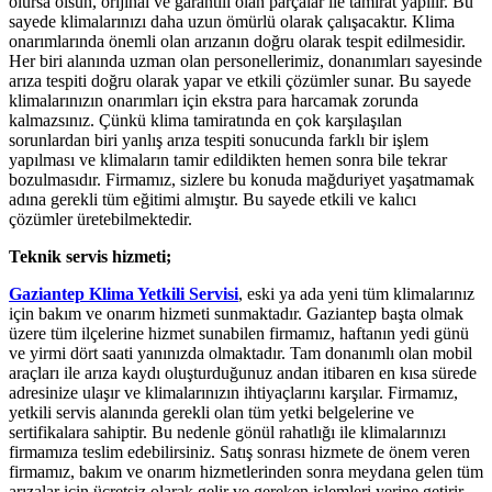
olursa olsun, orijinal ve garantili olan parçalar ile tamirat yapılır. Bu
sayede klimalarınızı daha uzun ömürlü olarak çalışacaktır. Klima
onarımlarında önemli olan arızanın doğru olarak tespit edilmesidir.
Her biri alanında uzman olan personellerimiz, donanımları sayesinde
arıza tespiti doğru olarak yapar ve etkili çözümler sunar. Bu sayede
klimalarınızın onarımları için ekstra para harcamak zorunda
kalmazsınız. Çünkü klima tamiratında en çok karşılaşılan
sorunlardan biri yanlış arıza tespiti sonucunda farklı bir işlem
yapılması ve klimaların tamir edildikten hemen sonra bile tekrar
bozulmasıdır. Firmamız, sizlere bu konuda mağduriyet yaşatmamak
adına gerekli tüm eğitimi almıştır. Bu sayede etkili ve kalıcı
çözümler üretebilmektedir.
Teknik servis hizmeti;
Gaziantep Klima Yetkili Servisi
, eski ya ada yeni tüm klimalarınız
için bakım ve onarım hizmeti sunmaktadır. Gaziantep başta olmak
üzere tüm ilçelerine hizmet sunabilen firmamız, haftanın yedi günü
ve yirmi dört saati yanınızda olmaktadır. Tam donanımlı olan mobil
araçları ile arıza kaydı oluşturduğunuz andan itibaren en kısa sürede
adresinize ulaşır ve klimalarınızın ihtiyaçlarını karşılar. Firmamız,
yetkili servis alanında gerekli olan tüm yetki belgelerine ve
sertifikalara sahiptir. Bu nedenle gönül rahatlığı ile klimalarınızı
firmamıza teslim edebilirsiniz. Satış sonrası hizmete de önem veren
firmamız, bakım ve onarım hizmetlerinden sonra meydana gelen tüm
arızalar için ücretsiz olarak gelir ve gereken işlemleri yerine getirir.