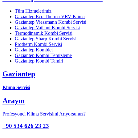
Tüm Hizmelerimiz
Gaziantep Eco Therma VRV Klima
Gaziantep Viessmann Kombi Servisi
Gaziantep Vaillant Kombi Servisi
Termodinamik Kombi Servisi
Gaziantep Sharp Kombi Servisi
Protherm Kombi Servisi
Gaziantep Kombici
Gaziantep Kombi Temizleme
Gaziantep Kombi Tamiri
Gaziantep
Klima Servisi
Arayın
Profesyonel Klima Servisimi Arıyorsunuz?
+90 534 626 23 23