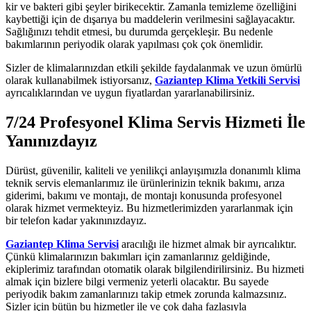
kir ve bakteri gibi şeyler birikecektir. Zamanla temizleme özelliğini
kaybettiği için de dışarıya bu maddelerin verilmesini sağlayacaktır.
Sağlığınızı tehdit etmesi, bu durumda gerçekleşir. Bu nedenle
bakımlarının periyodik olarak yapılması çok çok önemlidir.
Sizler de klimalarınızdan etkili şekilde faydalanmak ve uzun ömürlü
olarak kullanabilmek istiyorsanız,
Gaziantep Klima Yetkili Servisi
ayrıcalıklarından ve uygun fiyatlardan yararlanabilirsiniz.
7/24 Profesyonel Klima Servis Hizmeti İle
Yanınızdayız
Dürüst, güvenilir, kaliteli ve yenilikçi anlayışımızla donanımlı klima
teknik servis elemanlarımız ile ürünlerinizin teknik bakımı, arıza
giderimi, bakımı ve montajı, de montajı konusunda profesyonel
olarak hizmet vermekteyiz. Bu hizmetlerimizden yararlanmak için
bir telefon kadar yakınınızdayız.
Gaziantep Klima Servisi
aracılığı ile hizmet almak bir ayrıcalıktır.
Çünkü klimalarınızın bakımları için zamanlarınız geldiğinde,
ekiplerimiz tarafından otomatik olarak bilgilendirilirsiniz. Bu hizmeti
almak için bizlere bilgi vermeniz yeterli olacaktır. Bu sayede
periyodik bakım zamanlarınızı takip etmek zorunda kalmazsınız.
Sizler için bütün bu hizmetler ile ve çok daha fazlasıyla