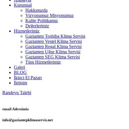
Kurumsal
Hakkımızda
Vizyonumuz Misyonumuz
Kalite Politikamız
Değerlerimiz
Hizmetlerimiz
Gaziantep Toshiba Klima Servisi
Gaziantep Vestel Klima Servisi
Gaziantep Regal Klima Servisi
Gaziantep Uğur Klima Servisi
Gaziantep SEG Klima Servisi
Tüm Hizmetlerimiz
Galeri
BLOG
İkinci El Pazarı
İletişim
Randevu Talebi
email Adresimiz
info@gaziantepklimaservis.net