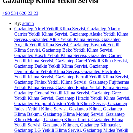
Gaziantep Klima Yetkili Servisi
+90 534 626 23 23
By:
admin
Gaziantep Airfel Yetkili Klima Servisi, Gaziantep Alarko
Carrier Yetkili Klima Servisi, Gaziantep Alaska Yetkili Klima
Servisi, Gaziantep Altus Yetkili Klima Servisi, Gaziantep
Arçelik Yetkili Klima Servisi, Gaziantep Baymak Yetkili
Klima Servisi, Gaziantep Beko Yetkili Klima Servisi,
Gaziantep Bosch Yetkili Klima Servisi, Gaziantep Carrier
Yetkili Klima Servisi, Gaziantep Cartel Yetkili Klima Servisi,
Gaziantep Daikin Yetkili Klima Servisi, Gaziantep
Demirdöküm Yetkili Klima Servisi, Gaziantep Electrolux
Yetkili Klima Servisi, Gaziantep Ferroli Yetkili Klima Servisi,
Gaziantep Finlux Yetkili Klima Servisi, Gaziantep Fujitherma
Yetkili Klima Servisi, Gaziantep Fujitsu Yetkili Klima Servisi,
Gaziantep General Yetkili Klima Servisi, Gaziantep Gree
Yetkili Klima Servisi, Gaziantep Hitachi Yetkili Klima Servisi,
Gaziantep Hotpoint Ariston Yetkili Klima Servisi, Gaziantep
Indesit Yetkili Klima Servisi, Gaziantep Klima, Gaziantep
Klima Bakımı, Gaziantep Klima Montaj Servisi, Gaziantep
Klima Montajı, Gaziantep Klima Tamiri, Gaziantep Klima
Yetkili Servisi, Gaziantep Klimacı, Gaziantep Klimacılar,
Gaziantep LG Yetkili Klima Servisi, Gaziantep Midea Yetkili