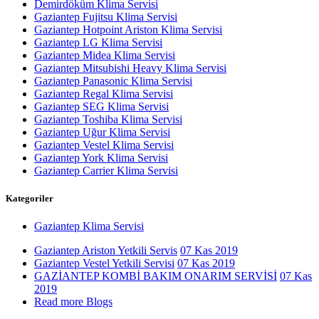
Demirdöküm Klima Servisi
Gaziantep Fujitsu Klima Servisi
Gaziantep Hotpoint Ariston Klima Servisi
Gaziantep LG Klima Servisi
Gaziantep Midea Klima Servisi
Gaziantep Mitsubishi Heavy Klima Servisi
Gaziantep Panasonic Klima Servisi
Gaziantep Regal Klima Servisi
Gaziantep SEG Klima Servisi
Gaziantep Toshiba Klima Servisi
Gaziantep Uğur Klima Servisi
Gaziantep Vestel Klima Servisi
Gaziantep York Klima Servisi
Gaziantep Carrier Klima Servisi
Kategoriler
Gaziantep Klima Servisi
Gaziantep Ariston Yetkili Servis
07 Kas 2019
Gaziantep Vestel Yetkili Servisi
07 Kas 2019
GAZİANTEP KOMBİ BAKIM ONARIM SERVİSİ
07 Kas
2019
Read more Blogs