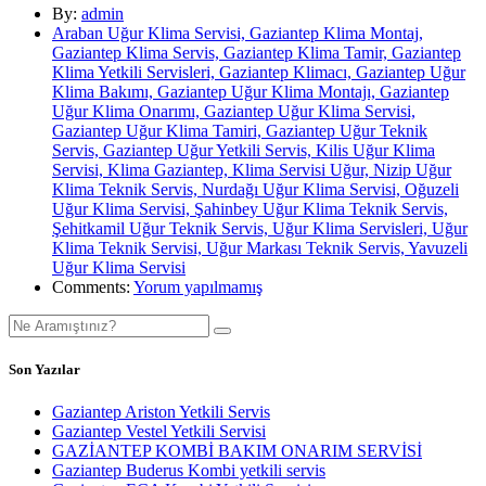
By:
admin
Araban Uğur Klima Servisi, Gaziantep Klima Montaj,
Gaziantep Klima Servis, Gaziantep Klima Tamir, Gaziantep
Klima Yetkili Servisleri, Gaziantep Klimacı, Gaziantep Uğur
Klima Bakımı, Gaziantep Uğur Klima Montajı, Gaziantep
Uğur Klima Onarımı, Gaziantep Uğur Klima Servisi,
Gaziantep Uğur Klima Tamiri, Gaziantep Uğur Teknik
Servis, Gaziantep Uğur Yetkili Servis, Kilis Uğur Klima
Servisi, Klima Gaziantep, Klima Servisi Uğur, Nizip Uğur
Klima Teknik Servis, Nurdağı Uğur Klima Servisi, Oğuzeli
Uğur Klima Servisi, Şahinbey Uğur Klima Teknik Servis,
Şehitkamil Uğur Teknik Servis, Uğur Klima Servisleri, Uğur
Klima Teknik Servisi, Uğur Markası Teknik Servis, Yavuzeli
Uğur Klima Servisi
Comments:
Yorum yapılmamış
Son Yazılar
Gaziantep Ariston Yetkili Servis
Gaziantep Vestel Yetkili Servisi
GAZİANTEP KOMBİ BAKIM ONARIM SERVİSİ
Gaziantep Buderus Kombi yetkili servis