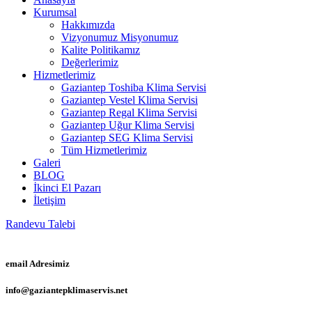
Kurumsal
Hakkımızda
Vizyonumuz Misyonumuz
Kalite Politikamız
Değerlerimiz
Hizmetlerimiz
Gaziantep Toshiba Klima Servisi
Gaziantep Vestel Klima Servisi
Gaziantep Regal Klima Servisi
Gaziantep Uğur Klima Servisi
Gaziantep SEG Klima Servisi
Tüm Hizmetlerimiz
Galeri
BLOG
İkinci El Pazarı
İletişim
Randevu Talebi
email Adresimiz
info@gaziantepklimaservis.net