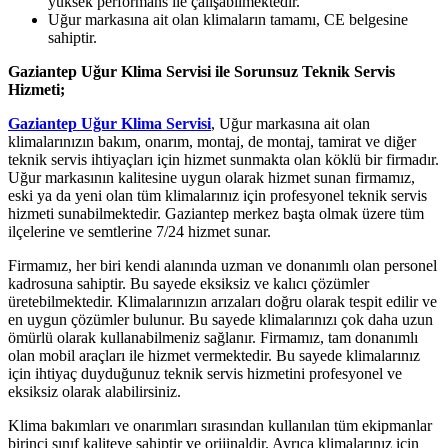
yüksek performans ile çalışabilmektedir.
Uğur markasına ait olan klimaların tamamı, CE belgesine
sahiptir.
Gaziantep Uğur Klima Servisi ile Sorunsuz Teknik Servis
Hizmeti;
Gaziantep Uğur Klima Servisi
, Uğur markasına ait olan
klimalarınızın bakım, onarım, montaj, de montaj, tamirat ve diğer
teknik servis ihtiyaçları için hizmet sunmakta olan köklü bir firmadır.
Uğur markasının kalitesine uygun olarak hizmet sunan firmamız,
eski ya da yeni olan tüm klimalarınız için profesyonel teknik servis
hizmeti sunabilmektedir. Gaziantep merkez başta olmak üzere tüm
ilçelerine ve semtlerine 7/24 hizmet sunar.
Firmamız, her biri kendi alanında uzman ve donanımlı olan personel
kadrosuna sahiptir. Bu sayede eksiksiz ve kalıcı çözümler
üretebilmektedir. Klimalarınızın arızaları doğru olarak tespit edilir ve
en uygun çözümler bulunur. Bu sayede klimalarınızı çok daha uzun
ömürlü olarak kullanabilmeniz sağlanır. Firmamız, tam donanımlı
olan mobil araçları ile hizmet vermektedir. Bu sayede klimalarınız
için ihtiyaç duyduğunuz teknik servis hizmetini profesyonel ve
eksiksiz olarak alabilirsiniz.
Klima bakımları ve onarımları sırasından kullanılan tüm ekipmanlar
birinci sınıf kaliteye sahiptir ve orijinaldir. Ayrıca klimalarınız için