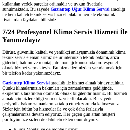
kullanılan yedek parçalar orijinaldir ve uygun fiyatlarla
sunulmaktadır. Bu sayede
Gaziantep Uğur Klima Servisi
aracılığı
ile hem kaliteli teknik servis hizmeti alabilir hem de ekonomik
fiyatlardan faydalanabilirsiniz.
7/24 Profesyonel Klima Servis Hizmeti İle
Yanınızdayız
Dürüst, güvenilir, kaliteli ve yenilikçi anlayışımızla donanımlı klima
teknik servis elemanlarımız ile ürünlerinizin teknik bakımı, arıza
giderimi, bakımı ve montajı, de montajı konusunda profesyonel
olarak hizmet vermekteyiz. Bu hizmetlerimizden yararlanmak için
bir telefon kadar yakınınızdayız.
Gaziantep Klima Servisi
aracılığı ile hizmet almak bir ayrıcalıktır.
Çünkü klimalarınızın bakımları için zamanlarınız geldiğinde,
ekiplerimiz tarafından otomatik olarak bilgilendirilirsiniz. Bu hizmeti
almak için bizlere bilgi vermeniz yeterli olacaktır. Bu sayede
periyodik bakım zamanlarınızı takip etmek zorunda kalmazsınız.
Sizler için bütün bu hizmetler ile ve çok daha fazlasıyla
çalışmalarımıza devam ediyoruz. Her geçen gün artan müşteri
portföyümüze sizleri de dahil etmekten onur duyarız.
Klima Montaj ve de montaj hizmeti