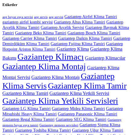
Etiketler
Gaziantep Airfel Klima Tamiri
aeg beyaz eşya servisi
aeg servis
aeg servisi
gaziantep airfel kombi servisi
Gaziantep Altus Klima Tamiri
Gaziantep
Arçelik Klima Tamiri
Gaziantep Arçelik Servisi
Gaziantep Baymak Klima
Tamiri
Gaziantep Beko Klima Tamiri
Gaziantep Bosch Klima Tamiri
Gaziantep Carrier Klima Tamiri
Gaziantep Daikin Klima Tamiri
Gaziantep
Demirdöküm Klima Tamiri
Gaziantep Fujitsu Klima Tamiri
Gaziantep
Gaziantep Klima
Gaziantep Klima
Hotpoint Ariston Klima Tamiri
Gaziantep Klimacı
Bakımı
Gaziantep Klimacılar
Gaziantep Klima Montaj
Gaziantep Klima
Gaziantep
Montaj Servisi
Gaziantep Klima Montajı
Klima Servis
Gaziantep Klima Tamir
Gaziantep Klima Tamiri
Gaziantep Klima Yetkili Servisi
Gaziantep Klima Yetkili Servisleri
Gaziantep LG Klima Tamiri
Gaziantep Midea Klima Tamiri
Gaziantep
Mitsubishi Heavy Klima Tamiri
Gaziantep Panasonic Klima Tamiri
Gaziantep Regal Klima Tamiri
Gaziantep SEG Klima Tamiri
Gaziantep
Gaziantep Sigma Klima
siemens beyaz eşya tamiri
Gaziantep siemens servisleri
Tamiri
Gaziantep Toshiba Klima Tamiri
Gaziantep Uğur Klima Tamiri