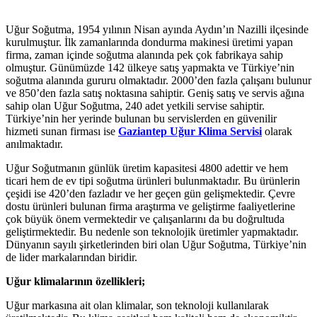
Uğur Soğutma, 1954 yılının Nisan ayında Aydın’ın Nazilli ilçesinde
kurulmuştur. İlk zamanlarında dondurma makinesi üretimi yapan
firma, zaman içinde soğutma alanında pek çok fabrikaya sahip
olmuştur. Günümüzde 142 ülkeye satış yapmakta ve Türkiye’nin
soğutma alanında gururu olmaktadır. 2000’den fazla çalışanı bulunur
ve 850’den fazla satış noktasına sahiptir. Geniş satış ve servis ağına
sahip olan Uğur Soğutma, 240 adet yetkili servise sahiptir.
Türkiye’nin her yerinde bulunan bu servislerden en güvenilir
hizmeti sunan firması ise
Gaziantep Uğur Klima Servisi
olarak
anılmaktadır.
Uğur Soğutmanın günlük üretim kapasitesi 4800 adettir ve hem
ticari hem de ev tipi soğutma ürünleri bulunmaktadır. Bu ürünlerin
çeşidi ise 420’den fazladır ve her geçen gün gelişmektedir. Çevre
dostu ürünleri bulunan firma araştırma ve geliştirme faaliyetlerine
çok büyük önem vermektedir ve çalışanlarını da bu doğrultuda
geliştirmektedir. Bu nedenle son teknolojik üretimler yapmaktadır.
Dünyanın sayılı şirketlerinden biri olan Uğur Soğutma, Türkiye’nin
de lider markalarından biridir.
Uğur klimalarının özellikleri;
Uğur markasına ait olan klimalar, son teknoloji kullanılarak