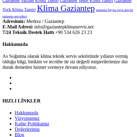
Gaziantep Vaillant Klima Tamiri
Gaziantep Vestel Klima Tamiri
Gaziantep
Klima Gaziantep
York Klima Tamiri
siemens beyaz eşya servisi
siemens servisleri
Adresimiz:
Merkez / Gaziantep
E-Mail Adresi:
info@gaziantepklimaservis.net
7/24 Teknik Destek Hattı
+90 534 626 23 23
Hakkımızda
As Soğutma olarak klima teknik servis sektöründe yılların vermiş
olduğu bilgi, birikim ve tecrübe ile siz değerli müşterilerimize dur
durak demeden hizmet vermeye devam ediyoruz.
HIZLI LİNKLER
Hakkımızda
Vizyonumuz
Kalite Politikamız
Değerlerimiz
Blog