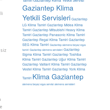
Gaziantep Klima
li
Yetkili Servisleri
Gaziantep
LG Klima Tamiri
Gaziantep Midea Klima
Tamiri
Gaziantep Mitsubishi Heavy Klima
Tamiri
Gaziantep Panasonic Klima Tamiri
Gaziantep Regal Klima Tamiri
Gaziantep
SEG Klima Tamiri
Gaziantep siemens beyaz eşya
Gaziantep
siz
tamiri
Gaziantep siemens servisleri
Sigma Klima Tamiri
Gaziantep Toshiba
Klima Tamiri
Gaziantep Uğur Klima Tamiri
Gaziantep Vaillant Klima Tamiri
Gaziantep
Vestel Klima Tamiri
Gaziantep York Klima
Klima Gaziantep
Tamiri
siemens beyaz eşya servisi
siemens servisleri
n
re