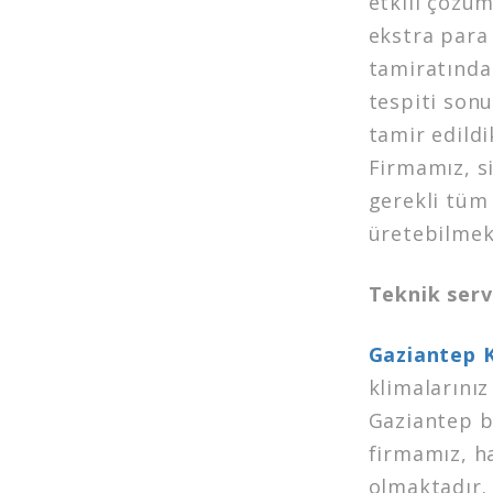
etkili çözüm
ekstra para
tamiratında 
tespiti sonu
tamir edild
Firmamız, s
gerekli tüm 
üretebilmek
Teknik serv
Gaziantep K
klimalarını
Gaziantep b
firmamız, ha
olmaktadır. 