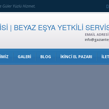
ve Güler Yüzlü Hizmet.
EMAIL ADRES
info@gaziante
IMIZ
GALERI
BLOG
İKINCI EL PAZARI
İLE