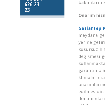
bakımlarınız
626 23
23
Onarım hiz
Gaziantep K
meydana gel
yerine getir
kusursuz hi
değişmesi ge
kullanmaktad
garantili ol
klimalarınız
onarımların
edilmesidir.
donanımları