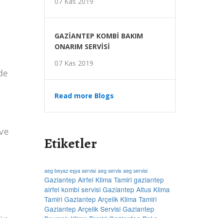
07 Kas 2019
GAZİANTEP KOMBİ BAKIM
ONARIM SERVİSİ
07 Kas 2019
de
Read more Blogs
 ve
Etiketler
aeg beyaz eşya servisi
aeg servis
aeg servisi
Gaziantep Airfel Klima Tamiri
gaziantep
airfel kombi servisi
Gaziantep Altus Klima
Tamiri
Gaziantep Arçelik Klima Tamiri
Gaziantep Arçelik Servisi
Gaziantep