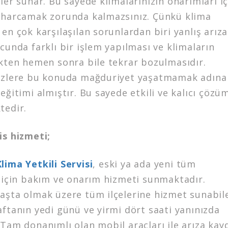
ler sunar. Bu sayede klimalarınızın onarımları iç
 harcamak zorunda kalmazsınız. Çünkü klima
en çok karşılaşılan sorunlardan biri yanlış arıza
cunda farklı bir işlem yapılması ve klimaların
ikten hemen sonra bile tekrar bozulmasıdır.
izlere bu konuda mağduriyet yaşatmamak adına
eğitimi almıştır. Bu sayede etkili ve kalıcı çözü
tedir.
is hizmeti;
lima Yetkili Servisi
, eski ya ada yeni tüm
z için bakım ve onarım hizmeti sunmaktadır.
aşta olmak üzere tüm ilçelerine hizmet sunabil
ftanın yedi günü ve yirmi dört saati yanınızda
Tam donanımlı olan mobil araçları ile arıza kay