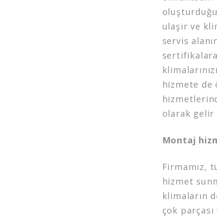
oluşturduğu
ulaşır ve kli
servis alanı
sertifikalar
klimalarınız
hizmete de 
hizmetlerin
olarak gelir
Montaj hizm
Firmamız, t
hizmet sunm
klimaların d
çok parçası 