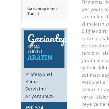
Firmamız, he
Gaziantep Kombi
periyodik ol
Tamiri
sunabilen fi
klimalarınız
bilgilendir
Gaziantep
zorunda kal
personelleri
KLIMA
SERVISI
temizlik işl
ARAYIN
yapılması zo
getirir. Kli
Profesyonel
edilmesi sa
Klima
Personelleri
Servisimi
sizleri deta
Arıyorsunuz?
varsa, sizle
neye ve nere
+90 534