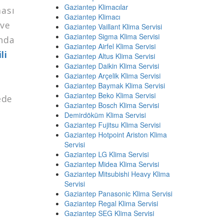
Gaziantep Klimacılar
ması
Gaziantep Klimacı
 ve
Gaziantep Vaillant Klima Servisi
Gaziantep Sigma Klima Servisi
nda
Gaziantep Airfel Klima Servisi
li
Gaziantep Altus Klima Servisi
Gaziantep Daikin Klima Servisi
Gaziantep Arçelik Klima Servisi
n
Gaziantep Baymak Klima Servisi
Gaziantep Beko Klima Servisi
ede
Gaziantep Bosch Klima Servisi
Demirdöküm Klima Servisi
Gaziantep Fujitsu Klima Servisi
Gaziantep Hotpoint Ariston Klima
Servisi
Gaziantep LG Klima Servisi
Gaziantep Midea Klima Servisi
Gaziantep Mitsubishi Heavy Klima
Servisi
Gaziantep Panasonic Klima Servisi
Gaziantep Regal Klima Servisi
Gaziantep SEG Klima Servisi