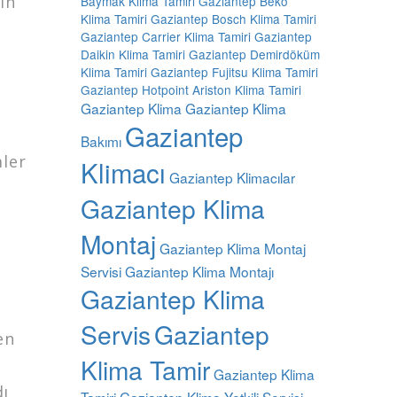
in
Baymak Klima Tamiri
Gaziantep Beko
Klima Tamiri
Gaziantep Bosch Klima Tamiri
Gaziantep Carrier Klima Tamiri
Gaziantep
Daikin Klima Tamiri
Gaziantep Demirdöküm
Klima Tamiri
Gaziantep Fujitsu Klima Tamiri
Gaziantep Hotpoint Ariston Klima Tamiri
Gaziantep Klima
Gaziantep Klima
Gaziantep
Bakımı
mler
Klimacı
Gaziantep Klimacılar
Gaziantep Klima
Montaj
Gaziantep Klima Montaj
Servisi
Gaziantep Klima Montajı
Gaziantep Klima
Servis
Gaziantep
en
Klima Tamir
Gaziantep Klima
dı
Tamiri
Gaziantep Klima Yetkili Servisi