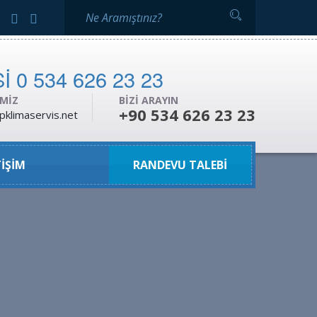
IMIZ
BIZI ARAYIN
+90 534 626 23 23
pklimaservis.net
TIŞIM
RANDEVU TALEBI