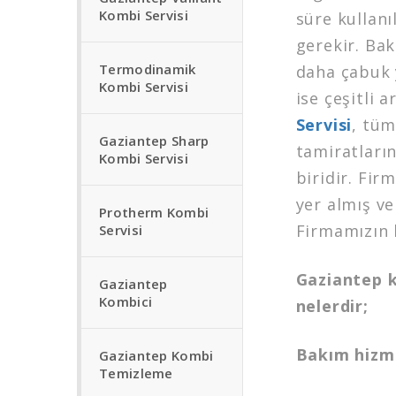
Kombi Servisi
süre kullanı
gerekir. Bak
Termodinamik
daha çabuk 
Kombi Servisi
ise çeşitli 
Servisi
, tüm
Gaziantep Sharp
tamiratların
Kombi Servisi
biridir. Fi
yer almış ve
Protherm Kombi
Firmamızın h
Servisi
Gaziantep kl
Gaziantep
Kombici
nelerdir;
Bakım hizm
Gaziantep Kombi
Temizleme