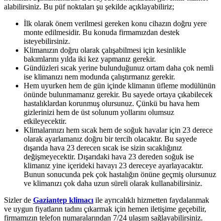
alabilirsiniz. Bu püf noktaları şu şekilde açıklayabiliriz;
İlk olarak önem verilmesi gereken konu cihazın doğru yere
monte edilmesidir. Bu konuda firmamızdan destek
isteyebilirsiniz.
Klimanızın doğru olarak çalışabilmesi için kesinlikle
bakımlarını yılda iki kez yapmanız gerekir.
Gündüzleri sıcak yerine bulunduğunuz ortam daha çok nemli
ise klimanızı nem modunda çalıştırmanız gerekir.
Hem uyurken hem de gün içinde klimanın üfleme modülünün
önünde bulunmamanız gerekir. Bu sayede ortaya çıkabilecek
hastalıklardan korunmuş olursunuz. Çünkü bu hava hem
gizlerinizi hem de üst solunum yollarını olumsuz
etkileyecektir.
Klimalarınızı hem sıcak hem de soğuk havalar için 23 derece
olarak ayarlamanız doğru bir tercih olacaktır. Bu sayede
dışarıda hava 23 derecen sıcak ise sizin sıcaklığınız
değişmeyecektir. Dışarıdaki hava 23 dereden soğuk ise
klimanız yine içerideki havayı 23 dereceye ayarlayacaktır.
Bunun sonucunda pek çok hastalığın önüne geçmiş olursunuz
ve klimanızı çok daha uzun süreli olarak kullanabilirsiniz.
Sizler de
Gaziantep klimacı
ile ayrıcalıklı hizmetten faydalanmak
ve uygun fiyatların tadını çıkarmak için hemen iletişime geçebilir,
firmamızın telefon numaralarından 7/24 ulaşım sağlayabilirsiniz.