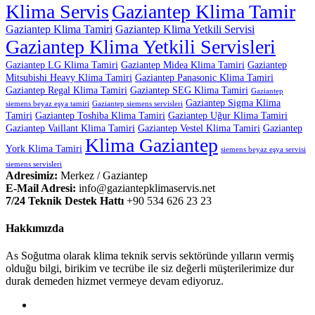
Klima Servis
Gaziantep Klima Tamir
Gaziantep Klima Tamiri
Gaziantep Klima Yetkili Servisi
Gaziantep Klima Yetkili Servisleri
Gaziantep LG Klima Tamiri
Gaziantep Midea Klima Tamiri
Gaziantep
Mitsubishi Heavy Klima Tamiri
Gaziantep Panasonic Klima Tamiri
Gaziantep Regal Klima Tamiri
Gaziantep SEG Klima Tamiri
Gaziantep
Gaziantep Sigma Klima
siemens beyaz eşya tamiri
Gaziantep siemens servisleri
Tamiri
Gaziantep Toshiba Klima Tamiri
Gaziantep Uğur Klima Tamiri
Gaziantep Vaillant Klima Tamiri
Gaziantep Vestel Klima Tamiri
Gaziantep
Klima Gaziantep
York Klima Tamiri
siemens beyaz eşya servisi
siemens servisleri
Adresimiz:
Merkez / Gaziantep
E-Mail Adresi:
info@gaziantepklimaservis.net
7/24 Teknik Destek Hattı
+90 534 626 23 23
Hakkımızda
As Soğutma olarak klima teknik servis sektöründe yılların vermiş
olduğu bilgi, birikim ve tecrübe ile siz değerli müşterilerimize dur
durak demeden hizmet vermeye devam ediyoruz.