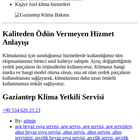
Kişiye özel klima hizmetleri
Kaliteden Ödün Vermeyen Hizmet
Anlayışı
Klimalarınız için sunduğumuz hizmetlerde kullandığımız tüm
ekipmanlarımız birinci sınıf kaliteye sahiptir. Ayrıç değiştirdiğimiz
yedek parçaların da orijinallerini kullanıyoruz. Klimanız hangi
marka ve hangi model olursa olsun, ona ait olan yedek parçaların
kullanılmasını sağlayarak, klimalarınızı daha uzun ömürlü
kullanmanıza imkân sağlıyoruz.
Gaziantep Klima Yetkili Servisi
+90 534 626 23 23
By:
admin
aeg beyaz eşya servisi, aeg servis, aeg servisi, aeg servisleri,
altus beyaz eşya servisi, altus servis, altus servisi, altus
servisleri, arçelik beyaz eşya servisi, arçelik servis, arçelik