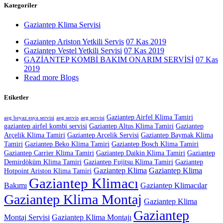
Kategoriler
Gaziantep Klima Servisi
Gaziantep Ariston Yetkili Servis
07 Kas 2019
Gaziantep Vestel Yetkili Servisi
07 Kas 2019
GAZİANTEP KOMBİ BAKIM ONARIM SERVİSİ
07 Kas
2019
Read more Blogs
Etiketler
Gaziantep Airfel Klima Tamiri
aeg beyaz eşya servisi
aeg servis
aeg servisi
gaziantep airfel kombi servisi
Gaziantep Altus Klima Tamiri
Gaziantep
Arçelik Klima Tamiri
Gaziantep Arçelik Servisi
Gaziantep Baymak Klima
Tamiri
Gaziantep Beko Klima Tamiri
Gaziantep Bosch Klima Tamiri
Gaziantep Carrier Klima Tamiri
Gaziantep Daikin Klima Tamiri
Gaziantep
Demirdöküm Klima Tamiri
Gaziantep Fujitsu Klima Tamiri
Gaziantep
Gaziantep Klima
Gaziantep Klima
Hotpoint Ariston Klima Tamiri
Gaziantep Klimacı
Bakımı
Gaziantep Klimacılar
Gaziantep Klima Montaj
Gaziantep Klima
Gaziantep
Montaj Servisi
Gaziantep Klima Montajı