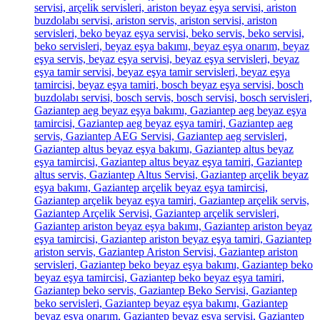
servisi, arçelik servisleri, ariston beyaz eşya servisi, ariston
buzdolabı servisi, ariston servis, ariston servisi, ariston
servisleri, beko beyaz eşya servisi, beko servis, beko servisi,
beko servisleri, beyaz eşya bakımı, beyaz eşya onarım, beyaz
eşya servis, beyaz eşya servisi, beyaz eşya servisleri, beyaz
eşya tamir servisi, beyaz eşya tamir servisleri, beyaz eşya
tamircisi, beyaz eşya tamiri, bosch beyaz eşya servisi, bosch
buzdolabı servisi, bosch servis, bosch servisi, bosch servisleri,
Gaziantep aeg beyaz eşya bakımı, Gaziantep aeg beyaz eşya
tamircisi, Gaziantep aeg beyaz eşya tamiri, Gaziantep aeg
servis, Gaziantep AEG Servisi, Gaziantep aeg servisleri,
Gaziantep altus beyaz eşya bakımı, Gaziantep altus beyaz
eşya tamircisi, Gaziantep altus beyaz eşya tamiri, Gaziantep
altus servis, Gaziantep Altus Servisi, Gaziantep arçelik beyaz
eşya bakımı, Gaziantep arçelik beyaz eşya tamircisi,
Gaziantep arçelik beyaz eşya tamiri, Gaziantep arçelik servis,
Gaziantep Arçelik Servisi, Gaziantep arçelik servisleri,
Gaziantep ariston beyaz eşya bakımı, Gaziantep ariston beyaz
eşya tamircisi, Gaziantep ariston beyaz eşya tamiri, Gaziantep
ariston servis, Gaziantep Ariston Servisi, Gaziantep ariston
servisleri, Gaziantep beko beyaz eşya bakımı, Gaziantep beko
beyaz eşya tamircisi, Gaziantep beko beyaz eşya tamiri,
Gaziantep beko servis, Gaziantep Beko Servisi, Gaziantep
beko servisleri, Gaziantep beyaz eşya bakımı, Gaziantep
beyaz eşya onarım, Gaziantep beyaz eşya servisi, Gaziantep