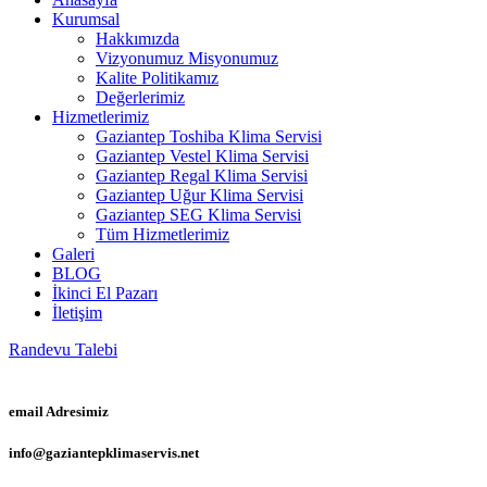
Kurumsal
Hakkımızda
Vizyonumuz Misyonumuz
Kalite Politikamız
Değerlerimiz
Hizmetlerimiz
Gaziantep Toshiba Klima Servisi
Gaziantep Vestel Klima Servisi
Gaziantep Regal Klima Servisi
Gaziantep Uğur Klima Servisi
Gaziantep SEG Klima Servisi
Tüm Hizmetlerimiz
Galeri
BLOG
İkinci El Pazarı
İletişim
Randevu Talebi
email Adresimiz
info@gaziantepklimaservis.net