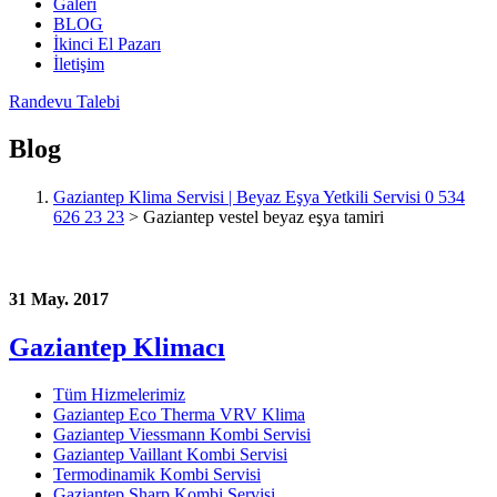
Galeri
BLOG
İkinci El Pazarı
İletişim
Randevu Talebi
Blog
Gaziantep Klima Servisi | Beyaz Eşya Yetkili Servisi 0 534
626 23 23
>
Gaziantep vestel beyaz eşya tamiri
31 May. 2017
Gaziantep Klimacı
Tüm Hizmelerimiz
Gaziantep Eco Therma VRV Klima
Gaziantep Viessmann Kombi Servisi
Gaziantep Vaillant Kombi Servisi
Termodinamik Kombi Servisi
Gaziantep Sharp Kombi Servisi