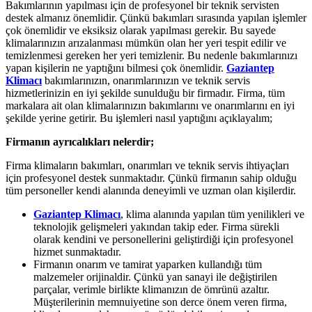
Bakımlarının yapılması için de profesyonel bir teknik servisten
destek almanız önemlidir. Çünkü bakımları sırasında yapılan işlemler
çok önemlidir ve eksiksiz olarak yapılması gerekir. Bu sayede
klimalarınızın arızalanması mümkün olan her yeri tespit edilir ve
temizlenmesi gereken her yeri temizlenir. Bu nedenle bakımlarınızı
yapan kişilerin ne yaptığını bilmesi çok önemlidir.
Gaziantep
Klimacı
bakımlarınızın, onarımlarınızın ve teknik servis
hizmetlerinizin en iyi şekilde sunulduğu bir firmadır. Firma, tüm
markalara ait olan klimalarınızın bakımlarını ve onarımlarını en iyi
şekilde yerine getirir. Bu işlemleri nasıl yaptığını açıklayalım;
Firmanın ayrıcalıkları nelerdir;
Firma klimaların bakımları, onarımları ve teknik servis ihtiyaçları
için profesyonel destek sunmaktadır. Çünkü firmanın sahip olduğu
tüm personeller kendi alanında deneyimli ve uzman olan kişilerdir.
Gaziantep Klimacı
, klima alanında yapılan tüm yenilikleri ve
teknolojik gelişmeleri yakından takip eder. Firma sürekli
olarak kendini ve personellerini geliştirdiği için profesyonel
hizmet sunmaktadır.
Firmanın onarım ve tamirat yaparken kullandığı tüm
malzemeler orijinaldir. Çünkü yan sanayi ile değiştirilen
parçalar, verimle birlikte klimanızın de ömrünü azaltır.
Müşterilerinin memnuiyetine son derce önem veren firma,