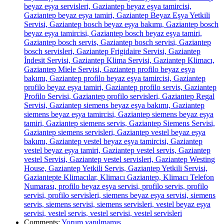
beyaz eşya servisleri, Gaziantep beyaz eşya tamircisi,
Gaziantep beyaz eşya tamiri, Gaziantep Beyaz Eşya Yetkili
Servisi, Gaziantep bosch beyaz eşya bakımı, Gaziantep bosch
beyaz eşya tamircisi, Gaziantep bosch beyaz eşya tamiri,
Gaziantep bosch servis, Gaziantep bosch servisi, Gaziantep
bosch servisleri, Gaziantep Frigidaire Servisi, Gaziantep
İndesit Servisi, Gaziantep Klima Servisi, Gaziantep Klimacı,
Gaziantep Miele Servisi, Gaziantep profilo beyaz eşya
bakımı, Gaziantep profilo beyaz eşya tamircisi, Gaziantep
profilo beyaz eşya tamiri, Gaziantep profilo servis, Gaziantep
Profilo Servisi, Gaziantep profilo servisleri, Gaziantep Regal
Servisi, Gaziantep siemens beyaz eşya bakımı, Gaziantep
siemens beyaz eşya tamircisi, Gaziantep siemens beyaz eşya
tamiri, Gaziantep siemens servis, Gaziantep Siemens Servisi,
Gaziantep siemens servisleri, Gaziantep vestel beyaz eşya
bakımı, Gaziantep vestel beyaz eşya tamircisi, Gaziantep
vestel beyaz eşya tamiri, Gaziantep vestel servis, Gaziantep
vestel Servisi, Gaziantep vestel servisleri, Gaziantep Westing
House, Gaziantep Yetkili Servis, Gaziantep Yetkili Servisi,
Gaziantepte Klimacılar, Klimacı Gaziantep, Klimacı Telefon
Numarası, profilo beyaz eşya servisi, profilo servis, profilo
servisi, profilo servisleri, siemens beyaz eşya servisi, siemens
servis, siemens servisi, siemens servisleri, vestel beyaz eşya
servisi, vestel servis, vestel servisi, vestel servisleri
Comments:
Yorum yapılmamış