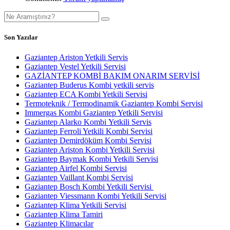
Son Yazılar
Gaziantep Ariston Yetkili Servis
Gaziantep Vestel Yetkili Servisi
GAZİANTEP KOMBİ BAKIM ONARIM SERVİSİ
Gaziantep Buderus Kombi yetkili servis
Gaziantep ECA Kombi Yetkili Servisi
Termoteknik / Termodinamik Gaziantep Kombi Servisi
Immergas Kombi Gaziantep Yetkili Servisi
Gaziantep Alarko Kombi Yetkili Servis
Gaziantep Ferroli Yetkili Kombi Servisi
Gaziantep Demirdöküm Kombi Servisi
Gaziantep Ariston Kombi Yetkili Servisi
Gaziantep Baymak Kombi Yetkili Servisi
Gaziantep Airfel Kombi Servisi
Gaziantep Vaillant Kombi Servisi
Gaziantep Bosch Kombi Yetkili Servisi
Gaziantep Viessmann Kombi Yetkili Servisi
Gaziantep Klima Yetkili Servisi
Gaziantep Klima Tamiri
Gaziantep Klimacılar