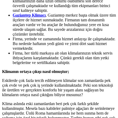
klimalarınızın daha uzun ömürlü olabilmesi son derece
özverili çalışmaktadır ve kullandığı tüm ekipmanları birinci
sınıf kaliteye sahiptir.
Gaziantep Klimacı
, Gaziantep merkez başta olmak üzere tüm
ilçelere de hizmet sunmaktadır. Firmanın tam donanımlı
araçları vardır ve bu araçlar ile bulunduğunuz yere en kısa
sürede ulaşım sağlar. Bu sayede arızalarınız için doğru
çözümler üretebilir.
Firma, yerinde ve zamanında hizmet anlayışı ile çalışmaktadır.
Bu nedenle haftanın yedi günü ve yirmi dört saati hizmet
vermektedir.
Firma, her türlü markaya ait olan klimalarınızın teknik servis
ihtiyaçlarını karşılamaktadır. Çünkü gerekli olan tüm yetki
belgelerine ve sertifikalara sahiptir.
Klimanın ortaya çıkışı nasıl olmuştur;
Eskilerde çok fazla tercih edilmeyen klimalar son zamanlarda pek
çok evde ve pek çok iş yerinde kullanılmaktadır. Peki son teknoloji
ile üretilen ve gerçekten konforlu bir yaşam alanı sağlayan bu
klimaların ortaya nasıl çıktığını biliyor musunuz?
Klima aslında eski zamanlardan beri pek çok farklı şekilde
kullanılmıştır. Mesela bazı kabileler palmiye ağaçları ile serinlemeye
çalışmışlardır. Ünlü Roma hamamlarında ise hem ısınma hem de
soğuma için özel bir teknik bulunmuştur. Tarihte bunun gibi pek çok