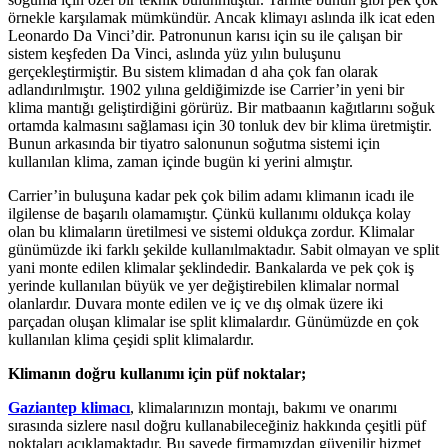
örnekle karşılamak mümkündür. Ancak klimayı aslında ilk icat eden
Leonardo Da Vinci’dir. Patronunun karısı için su ile çalışan bir
sistem keşfeden Da Vinci, aslında yüz yılın buluşunu
gerçekleştirmiştir. Bu sistem klimadan d aha çok fan olarak
adlandırılmıştır. 1902 yılına geldiğimizde ise Carrier’in yeni bir
klima mantığı geliştirdiğini görürüz. Bir matbaanın kağıtlarını soğuk
ortamda kalmasını sağlaması için 30 tonluk dev bir klima üretmiştir.
Bunun arkasında bir tiyatro salonunun soğutma sistemi için
kullanılan klima, zaman içinde bugün ki yerini almıştır.
Carrier’in buluşuna kadar pek çok bilim adamı klimanın icadı ile
ilgilense de başarılı olamamıştır. Çünkü kullanımı oldukça kolay
olan bu klimaların üretilmesi ve sistemi oldukça zordur. Klimalar
günümüzde iki farklı şekilde kullanılmaktadır. Sabit olmayan ve split
yani monte edilen klimalar şeklindedir. Bankalarda ve pek çok iş
yerinde kullanılan büyük ve yer değiştirebilen klimalar normal
olanlardır. Duvara monte edilen ve iç ve dış olmak üzere iki
parçadan oluşan klimalar ise split klimalardır. Günümüzde en çok
kullanılan klima çeşidi split klimalardır.
Klimanın doğru kullanımı için püf noktalar;
Gaziantep klimacı
, klimalarınızın montajı, bakımı ve onarımı
sırasında sizlere nasıl doğru kullanabileceğiniz hakkında çeşitli püf
noktaları açıklamaktadır. Bu sayede firmamızdan güvenilir hizmet