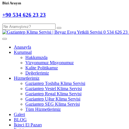
Bizi Arayın
+90 534 626 23 23
Anasayfa
Kurumsal
Hakkımızda
Vizyonumuz Misyonumuz
Kalite Politikamız
Değerlerimiz
Hizmetlerimiz
Gaziantep Toshiba Klima Servisi
Gaziantep Vestel Klima Servisi
Gaziantep Regal Klima Servisi
Gaziantep Uğur Klima Servisi
Gaziantep SEG Klima Servisi
Tüm Hizmetlerimiz
Galeri
BLOG
İkinci El Pazarı