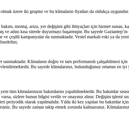
lar olmak üzere iki gruptur ve bu klimaların fiyatları da oldukça uygundu
bakım, montaj, arıza, yer değişimi gibi ihtiyaçları için hizmet sunan, kalit
ş ve adını kısa sürede duyurmayı başarmıştır. Bu sayede Gaziantep’in 
r ve çeşitli kampanyalar da sunmaktadır. Vestel markalı eski ya da yeni 
ahsedelim;
met sunmaktadır. Klimaların doğru ve tam performanslı çalışabilmesi içi
lendirmektedir. Bu sayede klimalarınız, bulunduğunuz ortamın en iyi y
 yeni tüm klimalarınızın bakımlarını yapabilmektedir. Bu bakımlar sırasın
 varsa, sizlere bunun bilgisi verilir ve onayınız alınır. Değişim işlemi sı
leri periyodik olarak yapılmalıdır. Yılda iki kez yapılan bu bakımlar iç
lirsiniz. Bu sayede zaman takip etmek zorunda kalmazsınız. Klimalarınız