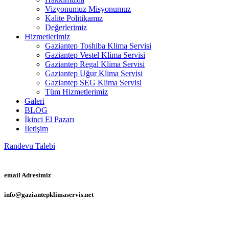
Vizyonumuz Misyonumuz
Kalite Politikamız
Değerlerimiz
Hizmetlerimiz
Gaziantep Toshiba Klima Servisi
Gaziantep Vestel Klima Servisi
Gaziantep Regal Klima Servisi
Gaziantep Uğur Klima Servisi
Gaziantep SEG Klima Servisi
Tüm Hizmetlerimiz
Galeri
BLOG
İkinci El Pazarı
İletişim
Randevu Talebi
email Adresimiz
info@gaziantepklimaservis.net