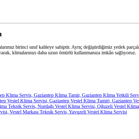
ı
mız birinci sınıf kaliteye sahiptir. Ayrıç değiştirdiğimiz yedek parçal
ayarak, klimalarınızı daha uzun ömürlü kullanmanıza imkân sağlıyoruz.
ep Klima Servis, Gaziantep Klima Tamir, Gaziantep Klima Yetkili Serv
p Vestel Klima Servisi, Gaziantep Vestel Klima Tamiri, Gaziantep Veste
lima Teknik Servis, Nurdağı Vestel Klima Servisi, Oğuzeli Vestel Klima
visi, Vestel Markası Teknik Servis, Yavuzeli Vestel Klima Servisi