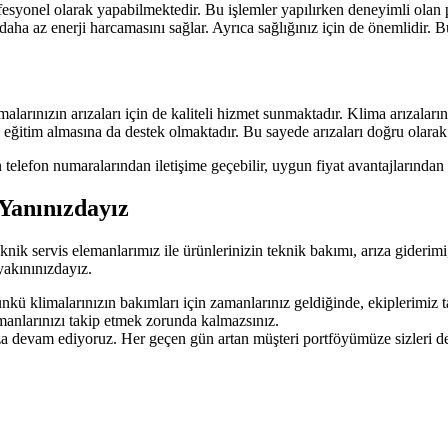
fesyonel olarak yapabilmektedir. Bu işlemler yapılırken deneyimli olan 
aha az enerji harcamasını sağlar. Ayrıca sağlığınız için de önemlidir. 
malarınızın arızaları için de kaliteli hizmet sunmaktadır. Klima arızala
nda eğitim almasına da destek olmaktadır. Bu sayede arızaları doğru olarak
lefon numaralarından iletişime geçebilir, uygun fiyat avantajlarından y
 Yanınızdayız
 teknik servis elemanlarımız ile ürünlerinizin teknik bakımı, arıza gider
yakınınızdayız.
Çünkü klimalarınızın bakımları için zamanlarınız geldiğinde, ekiplerimiz t
amanlarınızı takip etmek zorunda kalmazsınız.
mıza devam ediyoruz. Her geçen gün artan müşteri portföyümüze sizleri d