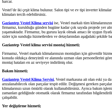
harcar.
Vestel’de iki çeşit klima bulunur. Salon tipi ve ev tipi inverter klima
klimaları tercih edebilirsiniz.
Gaziantep Vestel Klima servisi
ise, Vestel markalı tüm klimalarınızın 
firmamız, kurulduğu günden bugüne kadar çok sayıda projede yer almı
yaşamaktadır. Firmamız, bu gurura layık olmak amacı ile uygun fiyatla
sizler için sunduğu hizmetlerden ve detaylarından aşağıdaki şekilde b
Gaziantep Vestel klima servisi montaj hizmeti;
Firmamız, Vestel markalı klimalarınızın montajları için güvenilir hiz
konuda oldukça deneyimli ve alanında uzman olan personellerini görev
montaj hataları en az seviyeye indirilmiş olur.
Bakım hizmeti;
Gaziantep Vestel Klima Servisi
, Vestel markasına ait olan eski ya da
arızalanabilecek olan parçalar tespit edilir. Değişmesi gereken parçalar
klimalarınızı uzun ömürlü olarak kullanabilirsiniz. Ayrıca bakım işlem
zamanları geldiğinde otomatik olarak firmamız tarafından bilgilendiri
çalışabilir.
Yer değiştirme hizmeti;