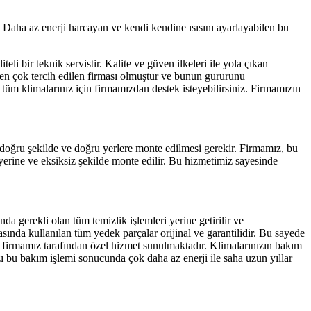
r. Daha az enerji harcayan ve kendi kendine ısısını ayarlayabilen bu
eli bir teknik servistir. Kalite ve güven ilkeleri ile yola çıkan
en çok tercih edilen firması olmuştur ve bunun gururunu
tüm klimalarınız için firmamızdan destek isteyebilirsiniz. Firmamızın
n doğru şekilde ve doğru yerlere monte edilmesi gerekir. Firmamız, bu
erine ve eksiksiz şekilde monte edilir. Bu hizmetimiz sayesinde
da gerekli olan tüm temizlik işlemleri yerine getirilir ve
rasında kullanılan tüm yedek parçalar orijinal ve garantilidir. Bu sayede
in firmamız tarafından özel hizmet sunulmaktadır. Klimalarınızın bakım
ı bu bakım işlemi sonucunda çok daha az enerji ile saha uzun yıllar