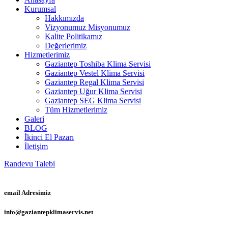
Kurumsal
Hakkımızda
Vizyonumuz Misyonumuz
Kalite Politikamız
Değerlerimiz
Hizmetlerimiz
Gaziantep Toshiba Klima Servisi
Gaziantep Vestel Klima Servisi
Gaziantep Regal Klima Servisi
Gaziantep Uğur Klima Servisi
Gaziantep SEG Klima Servisi
Tüm Hizmetlerimiz
Galeri
BLOG
İkinci El Pazarı
İletişim
Randevu Talebi
email Adresimiz
info@gaziantepklimaservis.net