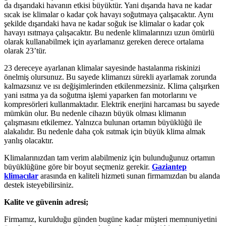
da dışarıdaki havanın etkisi büyüktür. Yani dışarıda hava ne kadar
sıcak ise klimalar o kadar çok havayı soğutmaya çalışacaktır. Aynı
şekilde dışarıdaki hava ne kadar soğuk ise klimalar o kadar çok
havayı ısıtmaya çalışacaktır. Bu nedenle klimalarınızı uzun ömürlü
olarak kullanabilmek için ayarlamanız gereken derece ortalama
olarak 23’tür.
23 dereceye ayarlanan klimalar sayesinde hastalanma riskinizi
önelmiş olursunuz. Bu sayede klimanızı sürekli ayarlamak zorunda
kalmazsınız ve ısı değişimlerinden etkilenmezsiniz. Klima çalışırken
yani ısıtma ya da soğutma işlemi yaparken fan motorlarını ve
kompresörleri kullanmaktadır. Elektrik enerjini harcaması bu sayede
mümkün olur. Bu nedenle cihazın büyük olması klimanın
çalışmasını etkilemez. Yalnızca bulunan ortamın büyüklüğü ile
alakalıdır. Bu nedenle daha çok ısıtmak için büyük klima almak
yanlış olacaktır.
Klimalarınızdan tam verim alabilmeniz için bulunduğunuz ortamın
büyüklüğüne göre bir boyut seçmeniz gerekir.
Gaziantep
klimacılar
arasında en kaliteli hizmeti sunan firmamızdan bu alanda
destek isteyebilirsiniz.
Kalite ve güvenin adresi;
Firmamız, kurulduğu günden bugüne kadar müşteri memnuniyetini