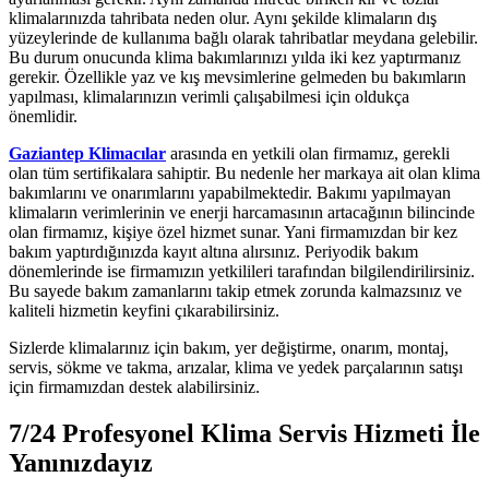
klimalarınızda tahribata neden olur. Aynı şekilde klimaların dış
yüzeylerinde de kullanıma bağlı olarak tahribatlar meydana gelebilir.
Bu durum onucunda klima bakımlarınızı yılda iki kez yaptırmanız
gerekir. Özellikle yaz ve kış mevsimlerine gelmeden bu bakımların
yapılması, klimalarınızın verimli çalışabilmesi için oldukça
önemlidir.
Gaziantep Klimacılar
arasında en yetkili olan firmamız, gerekli
olan tüm sertifikalara sahiptir. Bu nedenle her markaya ait olan klima
bakımlarını ve onarımlarını yapabilmektedir. Bakımı yapılmayan
klimaların verimlerinin ve enerji harcamasının artacağının bilincinde
olan firmamız, kişiye özel hizmet sunar. Yani firmamızdan bir kez
bakım yaptırdığınızda kayıt altına alırsınız. Periyodik bakım
dönemlerinde ise firmamızın yetkilileri tarafından bilgilendirilirsiniz.
Bu sayede bakım zamanlarını takip etmek zorunda kalmazsınız ve
kaliteli hizmetin keyfini çıkarabilirsiniz.
Sizlerde klimalarınız için bakım, yer değiştirme, onarım, montaj,
servis, sökme ve takma, arızalar, klima ve yedek parçalarının satışı
için firmamızdan destek alabilirsiniz.
7/24 Profesyonel Klima Servis Hizmeti İle
Yanınızdayız