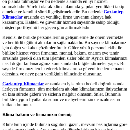
ön planda tutmuştur ve bu nedenle alanında en iyi hizmeti
sunmaktadır. Sürekli olarak klima alanında yapılan yenilikleri takip
etmekte ve kendini sürekli geliştirmektedir. Bu nedenle
Gaziantep
Klimacılar
arasında en yenilikçi firma unvanını almaya hak
kazanmıştır. Kaliteli ve güvenilir hizmeti sayesinde sahip olduğu
müşteri portföyünü her geçen gün arttırmaktadır.
Kendisi ile birlikte personellerinin gelişimlerine de önem vermekte
ve her türlü eğitimi almalarını sağlamaktadır. Bu sayede klimalarınız
için doğru ve kalıcı çözümler üretir. Güler yüzlü personel ekibi ile
birlikte hizmet veren firmamız, montaj, bakım, onarım eve tamir
sırasında gerekli olan tüm işlemleri sizler bildirir. Ayrıca klimalarınızı
nasıl doğru kullanacağınız konusunda da bilgilendirmeler yapar. Bu
sayede firmamızı tercih ederek klimalarınızı güvenilir ellere emanet
edersiniz ve neye para verdiğinin bilincinde olursunuz.
Gaziantep Klimacılar
arasında en iyisi olma hedefi doğrultusunda
ilerleyen firmamız, tüm markalara ait olan klimalarınızın ihtiyaçlarını
en kısa sürede giderir ve sizlerin mağdur olmasını önler. Bununla
birlikte uygun fiyatlar da sunar ve maliyetlerinizin de azalmasına
katkıda bulunur.
Klima bakımı ve firmamızın önemi;
Klimaların içinde bulunan soğutucu gazın, mevsim basınçlarına göre
ayarlanması gerekir. Aynı zamanda filtrede biriken kir ve tozlar