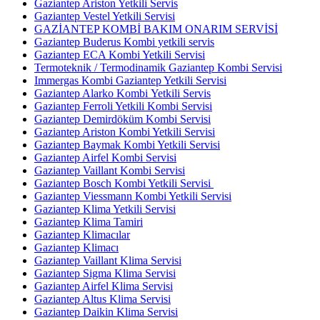
Gaziantep Ariston Yetkili Servis
Gaziantep Vestel Yetkili Servisi
GAZİANTEP KOMBİ BAKIM ONARIM SERVİSİ
Gaziantep Buderus Kombi yetkili servis
Gaziantep ECA Kombi Yetkili Servisi
Termoteknik / Termodinamik Gaziantep Kombi Servisi
Immergas Kombi Gaziantep Yetkili Servisi
Gaziantep Alarko Kombi Yetkili Servis
Gaziantep Ferroli Yetkili Kombi Servisi
Gaziantep Demirdöküm Kombi Servisi
Gaziantep Ariston Kombi Yetkili Servisi
Gaziantep Baymak Kombi Yetkili Servisi
Gaziantep Airfel Kombi Servisi
Gaziantep Vaillant Kombi Servisi
Gaziantep Bosch Kombi Yetkili Servisi
Gaziantep Viessmann Kombi Yetkili Servisi
Gaziantep Klima Yetkili Servisi
Gaziantep Klima Tamiri
Gaziantep Klimacılar
Gaziantep Klimacı
Gaziantep Vaillant Klima Servisi
Gaziantep Sigma Klima Servisi
Gaziantep Airfel Klima Servisi
Gaziantep Altus Klima Servisi
Gaziantep Daikin Klima Servisi