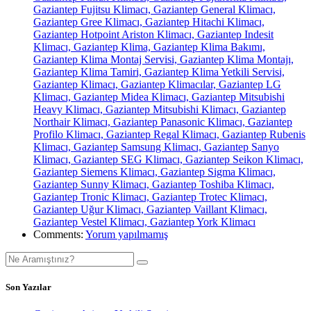
Gaziantep Fujitsu Klimacı, Gaziantep General Klimacı,
Gaziantep Gree Klimacı, Gaziantep Hitachi Klimacı,
Gaziantep Hotpoint Ariston Klimacı, Gaziantep Indesit
Klimacı, Gaziantep Klima, Gaziantep Klima Bakımı,
Gaziantep Klima Montaj Servisi, Gaziantep Klima Montajı,
Gaziantep Klima Tamiri, Gaziantep Klima Yetkili Servisi,
Gaziantep Klimacı, Gaziantep Klimacılar, Gaziantep LG
Klimacı, Gaziantep Midea Klimacı, Gaziantep Mitsubishi
Heavy Klimacı, Gaziantep Mitsubishi Klimacı, Gaziantep
Northair Klimacı, Gaziantep Panasonic Klimacı, Gaziantep
Profilo Klimacı, Gaziantep Regal Klimacı, Gaziantep Rubenis
Klimacı, Gaziantep Samsung Klimacı, Gaziantep Sanyo
Klimacı, Gaziantep SEG Klimacı, Gaziantep Seikon Klimacı,
Gaziantep Siemens Klimacı, Gaziantep Sigma Klimacı,
Gaziantep Sunny Klimacı, Gaziantep Toshiba Klimacı,
Gaziantep Tronic Klimacı, Gaziantep Trotec Klimacı,
Gaziantep Uğur Klimacı, Gaziantep Vaillant Klimacı,
Gaziantep Vestel Klimacı, Gaziantep York Klimacı
Comments:
Yorum yapılmamış
Son Yazılar