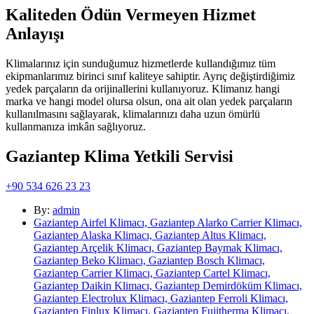
Kaliteden Ödün Vermeyen Hizmet
Anlayışı
Klimalarınız için sunduğumuz hizmetlerde kullandığımız tüm
ekipmanlarımız birinci sınıf kaliteye sahiptir. Ayrıç değiştirdiğimiz
yedek parçaların da orijinallerini kullanıyoruz. Klimanız hangi
marka ve hangi model olursa olsun, ona ait olan yedek parçaların
kullanılmasını sağlayarak, klimalarınızı daha uzun ömürlü
kullanmanıza imkân sağlıyoruz.
Gaziantep Klima Yetkili Servisi
+90 534 626 23 23
By:
admin
Gaziantep Airfel Klimacı, Gaziantep Alarko Carrier Klimacı,
Gaziantep Alaska Klimacı, Gaziantep Altus Klimacı,
Gaziantep Arçelik Klimacı, Gaziantep Baymak Klimacı,
Gaziantep Beko Klimacı, Gaziantep Bosch Klimacı,
Gaziantep Carrier Klimacı, Gaziantep Cartel Klimacı,
Gaziantep Daikin Klimacı, Gaziantep Demirdöküm Klimacı,
Gaziantep Electrolux Klimacı, Gaziantep Ferroli Klimacı,
Gaziantep Finlux Klimacı, Gaziantep Fujitherma Klimacı,