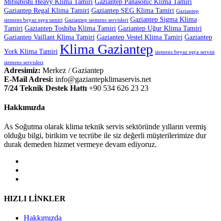
Mitsubishi Heavy Klima Tamiri
Gaziantep Panasonic Klima Tamiri
Gaziantep Regal Klima Tamiri
Gaziantep SEG Klima Tamiri
Gaziantep
Gaziantep Sigma Klima
siemens beyaz eşya tamiri
Gaziantep siemens servisleri
Tamiri
Gaziantep Toshiba Klima Tamiri
Gaziantep Uğur Klima Tamiri
Gaziantep Vaillant Klima Tamiri
Gaziantep Vestel Klima Tamiri
Gaziantep
Klima Gaziantep
York Klima Tamiri
siemens beyaz eşya servisi
siemens servisleri
Adresimiz:
Merkez / Gaziantep
E-Mail Adresi:
info@gaziantepklimaservis.net
7/24 Teknik Destek Hattı
+90 534 626 23 23
Hakkımızda
As Soğutma olarak klima teknik servis sektöründe yılların vermiş
olduğu bilgi, birikim ve tecrübe ile siz değerli müşterilerimize dur
durak demeden hizmet vermeye devam ediyoruz.
HIZLI LİNKLER
Hakkımızda