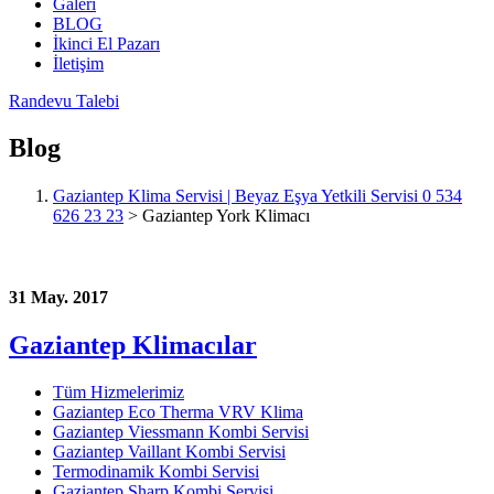
Galeri
BLOG
İkinci El Pazarı
İletişim
Randevu Talebi
Blog
Gaziantep Klima Servisi | Beyaz Eşya Yetkili Servisi 0 534
626 23 23
>
Gaziantep York Klimacı
31 May. 2017
Gaziantep Klimacılar
Tüm Hizmelerimiz
Gaziantep Eco Therma VRV Klima
Gaziantep Viessmann Kombi Servisi
Gaziantep Vaillant Kombi Servisi
Termodinamik Kombi Servisi
Gaziantep Sharp Kombi Servisi