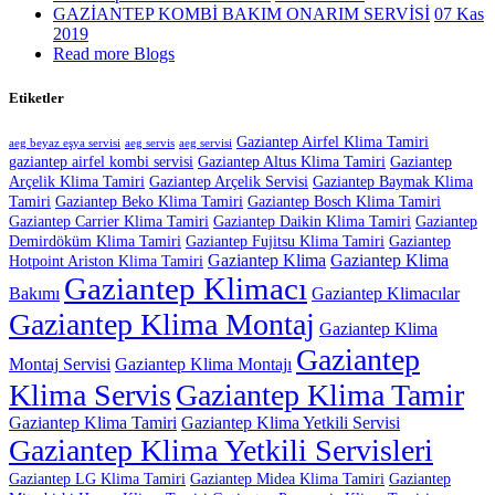
GAZİANTEP KOMBİ BAKIM ONARIM SERVİSİ
07 Kas
2019
Read more Blogs
Etiketler
Gaziantep Airfel Klima Tamiri
aeg beyaz eşya servisi
aeg servis
aeg servisi
gaziantep airfel kombi servisi
Gaziantep Altus Klima Tamiri
Gaziantep
Arçelik Klima Tamiri
Gaziantep Arçelik Servisi
Gaziantep Baymak Klima
Tamiri
Gaziantep Beko Klima Tamiri
Gaziantep Bosch Klima Tamiri
Gaziantep Carrier Klima Tamiri
Gaziantep Daikin Klima Tamiri
Gaziantep
Demirdöküm Klima Tamiri
Gaziantep Fujitsu Klima Tamiri
Gaziantep
Gaziantep Klima
Gaziantep Klima
Hotpoint Ariston Klima Tamiri
Gaziantep Klimacı
Bakımı
Gaziantep Klimacılar
Gaziantep Klima Montaj
Gaziantep Klima
Gaziantep
Montaj Servisi
Gaziantep Klima Montajı
Klima Servis
Gaziantep Klima Tamir
Gaziantep Klima Tamiri
Gaziantep Klima Yetkili Servisi
Gaziantep Klima Yetkili Servisleri
Gaziantep LG Klima Tamiri
Gaziantep Midea Klima Tamiri
Gaziantep