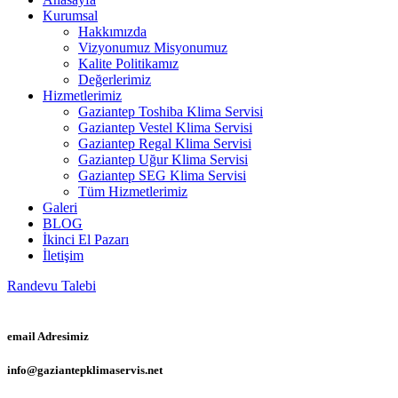
Kurumsal
Hakkımızda
Vizyonumuz Misyonumuz
Kalite Politikamız
Değerlerimiz
Hizmetlerimiz
Gaziantep Toshiba Klima Servisi
Gaziantep Vestel Klima Servisi
Gaziantep Regal Klima Servisi
Gaziantep Uğur Klima Servisi
Gaziantep SEG Klima Servisi
Tüm Hizmetlerimiz
Galeri
BLOG
İkinci El Pazarı
İletişim
Randevu Talebi
email Adresimiz
info@gaziantepklimaservis.net