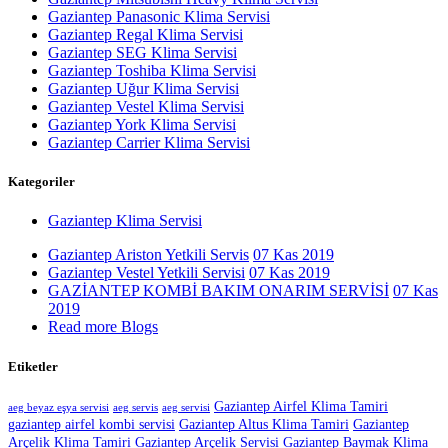
Gaziantep Panasonic Klima Servisi
Gaziantep Regal Klima Servisi
Gaziantep SEG Klima Servisi
Gaziantep Toshiba Klima Servisi
Gaziantep Uğur Klima Servisi
Gaziantep Vestel Klima Servisi
Gaziantep York Klima Servisi
Gaziantep Carrier Klima Servisi
Kategoriler
Gaziantep Klima Servisi
Gaziantep Ariston Yetkili Servis
07 Kas 2019
Gaziantep Vestel Yetkili Servisi
07 Kas 2019
GAZİANTEP KOMBİ BAKIM ONARIM SERVİSİ
07 Kas
2019
Read more Blogs
Etiketler
Gaziantep Airfel Klima Tamiri
aeg beyaz eşya servisi
aeg servis
aeg servisi
gaziantep airfel kombi servisi
Gaziantep Altus Klima Tamiri
Gaziantep
Arçelik Klima Tamiri
Gaziantep Arçelik Servisi
Gaziantep Baymak Klima