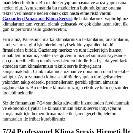
maddeleri biriktirir. Bu maddeler yıpranmasına ve arıza yapmasına
neden olur. Aynı zamanda bu maddelerin bulunduğunuz ortama
tekrar verilmesine neden olarak sizi hasta etme riski vardır.
Gaziantep Panasonic Klima Servisi
ile bakımlarınızı yaptırdığınız
klimalarınız tam verimli olarak çalışacak ve çok daha uzun süre, ilk
gün ki performansını gösterecektir.
Firmamız, Panasonic marka klimalarınızın bakımlarını, onarımlarını,
tamir ve arıza gibi işlemlerini en iyi şekilde yapabilen köklü
firmalardan biridir. Gaziantep merkez ve tüm ilçeleri için hizmet
sunabilen firmamız, kaliteli ve güvenilir hizmet sunması sayesinde
en çok tercih edilen teknik servislerden biridir. Eski ya da yeni fark
etmeden tüm klimalarınızın teknik servis ihtiyaçlarını
karşılamaktadır. Çünkü alanında uzman ve donanımlı olan bir ekibe
sahiptir. Aynı zamanda klima sektöründe yapılan tüm gelişmeleri
yakından takip ederek, personellerinin gerekli eğitimi almasını
sağlamaktadır. Bu nedenle klimalarınız için etkili ve kalıcı çözümler
üretebilmektedir.
Siz de firmamızın 7/24 sunduğu güvenilir hizmetinden faydalanmak
ve ekonomik fiyatlar ile klimalarınızın teknik servis ihtiyaçlarını
karşılamak için hemen firmamız ile iletişime geçebilir, telefon
numaraları ile irtibat kurabilirsiniz.
7/24 Profesyonel Klima Servis Hizmeti İle