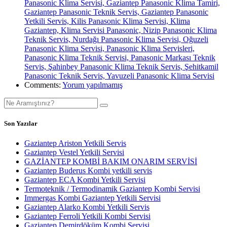
Panasonic Klima Servisi, Gaziantep Panasonic Klima Tamiri,
Gaziantep Panasonic Teknik Servis, Gaziantep Panasonic
Yetkili Servis, Kilis Panasonic Klima Servisi, Klima
Gaziantep, Klima Servisi Panasonic, Nizip Panasonic Klima
Teknik Servis, Nurdağı Panasonic Klima Servisi, Oğuzeli
Panasonic Klima Servisi, Panasonic Klima Servisleri,
Panasonic Klima Teknik Servisi, Panasonic Markası Teknik
Servis, Şahinbey Panasonic Klima Teknik Servis, Şehitkamil
Panasonic Teknik Servis, Yavuzeli Panasonic Klima Servisi
Comments:
Yorum yapılmamış
Son Yazılar
Gaziantep Ariston Yetkili Servis
Gaziantep Vestel Yetkili Servisi
GAZİANTEP KOMBİ BAKIM ONARIM SERVİSİ
Gaziantep Buderus Kombi yetkili servis
Gaziantep ECA Kombi Yetkili Servisi
Termoteknik / Termodinamik Gaziantep Kombi Servisi
Immergas Kombi Gaziantep Yetkili Servisi
Gaziantep Alarko Kombi Yetkili Servis
Gaziantep Ferroli Yetkili Kombi Servisi
Gaziantep Demirdöküm Kombi Servisi