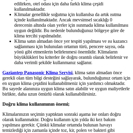
edilirken, otel odası için daha farklı klima çeşidi
kullanılmaktadır.
Klimalar genellikle soğutma için kullanılsa da artık ısıtma
içinde kullanılmaktadır. Ancak mevsimsel sıcaklığı 0
derecenin altında olan yerler için ısınmada klima kullanılması
uygun değildir. Bu nedenle bulunduğunuz bölgeye göre de
klima tercihi yapılmalıdır.
Klima satın almadan önce yer tespiti yapılması ve ısı kazancı
sağlanması için bulunulan ortamın türü, pencere sayısı, oda
yönü gibi etmenlerin belirlenmesi önemlidir. Klimaların
büyüklükleri bu kriterler ile doğru orantılı olarak belirlenir ve
daha verimli şekilde kullanmanız sağlanır.
Gaziantep Panasonic Klima Servisi
, klima satın almadan önce
gerekli olan tüm bilgi desteğini sağlayarak, bulunduğunuz ortam için
en uygun klima çeşidini kullanabilmeniz için yardımcı olmaktadır.
Bu sayede alanınıza uygun klima satın alabilir ve uygun maliyetlerle
birlikte, daha uzun ömürlü olarak kullanabilirsiniz.
Doğru klima kullanımının önemi;
Klimalarınızın seçimin yaptıktan sonraki aşama ise onları doğru
olarak kullanmaktır. Doğru kullanım için yılda iki kez bakım
yapılması gerekir. Çünkü klimalar ortamda bulunan havayı
temizlediği için zamanla içinde toz, kir, polen ve bakteri gibi