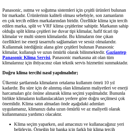
Panasonic, ısıtma ve soğutma sistemleri için çeşitli ürünleri bulunan
bir markadır. Ürünlerinin kaliteli olması sebebiyle, son zamanların
en çok tercih edilen markalarından biridir. Özellikle klima için tercih
edilen marka, split ve VRF klima çeşitlerine sahiptir. Markanın sahip
olduğu split klima çeşitleri ise duvar tipi klimalar, hafif ticari tip
klimalar ve multi sistem klimalardır. Bu klimaların öne çıkan
özellikleri ise enerji tasarrufu sağlamaları ve sessiz olmalarıdır.
Kullanmak istediğiniz alana göre çeşitleri bulunan Panasonic
klimalar, kullanışlı ve uzun ömürlü olarak bilinmektedir.
Gaziantep
Panasonic Klima Servisi
, Panasonic markasına ait olan tüm
klimalarınız için ihtiyacınız olan teknik servis hizmetini sunmaktadır.
Doğru klima tercihi nasıl yapılmalıdır;
Ülkemiz şartlarında klimaların ortalama kullanım ömrü 10 yıl
kadardır. Bu süre için de alınmış olan klimaların maliyetleri ve enerji
harcamaları göz önüne alınarak klima seçimi yapılmalıdır. Bununla
birlikte klimaların kullanılacakları yerlere göre doğru seçilmesi çok
önemlidir. Klima satın almadan önde aşağıdaki adımları
uygulamanız, klimanızı daha uzun ömürlü ve az maliyetli olarak
kullanmanıza yardımcı olacaktır.
Klima seçim yaparken, asıl amacınızı ve kullanacağınız yeri
belirleyin. Örneğin bir banka için farklı bir klima tercih