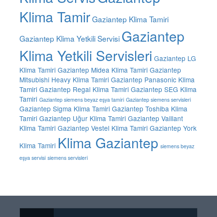
Klima Tamir
Gaziantep Klima Tamiri
Gaziantep
Gaziantep Klima Yetkili Servisi
Klima Yetkili Servisleri
Gaziantep LG
Klima Tamiri
Gaziantep Midea Klima Tamiri
Gaziantep
Mitsubishi Heavy Klima Tamiri
Gaziantep Panasonic Klima
Tamiri
Gaziantep Regal Klima Tamiri
Gaziantep SEG Klima
Tamiri
Gaziantep siemens beyaz eşya tamiri
Gaziantep siemens servisleri
Gaziantep Sigma Klima Tamiri
Gaziantep Toshiba Klima
Tamiri
Gaziantep Uğur Klima Tamiri
Gaziantep Vaillant
Klima Tamiri
Gaziantep Vestel Klima Tamiri
Gaziantep York
Klima Gaziantep
Klima Tamiri
siemens beyaz
eşya servisi
siemens servisleri