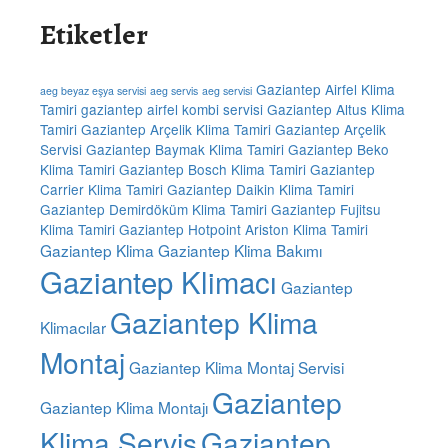
Etiketler
Gaziantep Airfel Klima
aeg beyaz eşya servisi
aeg servis
aeg servisi
Tamiri
gaziantep airfel kombi servisi
Gaziantep Altus Klima
Tamiri
Gaziantep Arçelik Klima Tamiri
Gaziantep Arçelik
Servisi
Gaziantep Baymak Klima Tamiri
Gaziantep Beko
Klima Tamiri
Gaziantep Bosch Klima Tamiri
Gaziantep
Carrier Klima Tamiri
Gaziantep Daikin Klima Tamiri
Gaziantep Demirdöküm Klima Tamiri
Gaziantep Fujitsu
Klima Tamiri
Gaziantep Hotpoint Ariston Klima Tamiri
Gaziantep Klima
Gaziantep Klima Bakımı
Gaziantep Klimacı
Gaziantep
Gaziantep Klima
Klimacılar
Montaj
Gaziantep Klima Montaj Servisi
Gaziantep
Gaziantep Klima Montajı
Klima Servis
Gaziantep