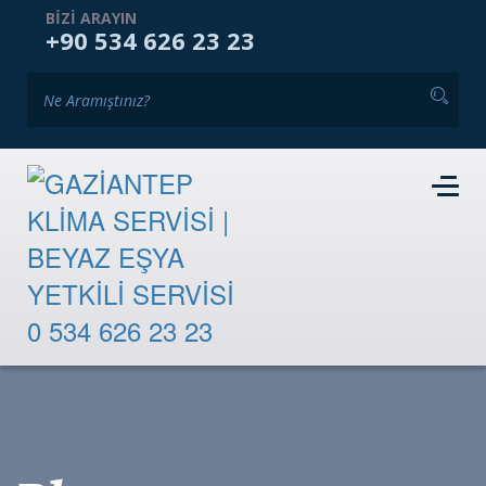
ANASAYFA
KURUMSAL
HIZMETLERIMIZ
BIZI ARAYIN
+90 534 626 23 23
GALERI
BLOG
İKINCI EL PAZARI
İLETIŞIM
RANDEVU TALEBI