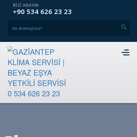
ANASAYFA
KURUMSAL
HIZMETLERIMIZ
BIZI ARAYIN
+90 534 626 23 23
GALERI
BLOG
İKINCI EL PAZARI
İLETIŞIM
RANDEVU TALEBI