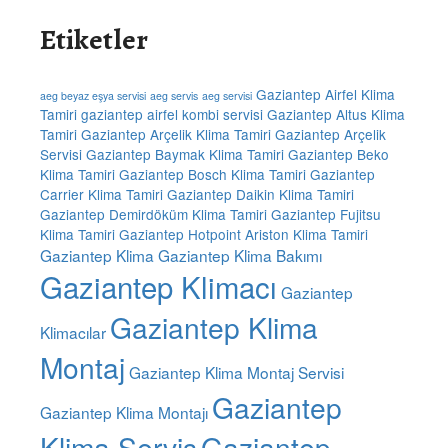
Etiketler
Gaziantep Airfel Klima
aeg beyaz eşya servisi
aeg servis
aeg servisi
Tamiri
gaziantep airfel kombi servisi
Gaziantep Altus Klima
Tamiri
Gaziantep Arçelik Klima Tamiri
Gaziantep Arçelik
Servisi
Gaziantep Baymak Klima Tamiri
Gaziantep Beko
Klima Tamiri
Gaziantep Bosch Klima Tamiri
Gaziantep
Carrier Klima Tamiri
Gaziantep Daikin Klima Tamiri
Gaziantep Demirdöküm Klima Tamiri
Gaziantep Fujitsu
Klima Tamiri
Gaziantep Hotpoint Ariston Klima Tamiri
Gaziantep Klima
Gaziantep Klima Bakımı
Gaziantep Klimacı
Gaziantep
Gaziantep Klima
Klimacılar
Montaj
Gaziantep Klima Montaj Servisi
Gaziantep
Gaziantep Klima Montajı
Klima Servis
Gaziantep