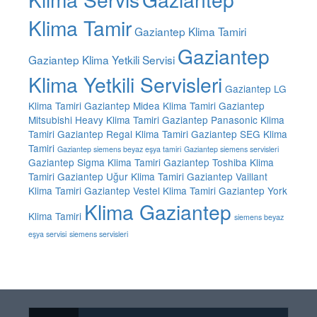
Klima Tamir
Gaziantep Klima Tamiri
Gaziantep
Gaziantep Klima Yetkili Servisi
Klima Yetkili Servisleri
Gaziantep LG
Klima Tamiri
Gaziantep Midea Klima Tamiri
Gaziantep
Mitsubishi Heavy Klima Tamiri
Gaziantep Panasonic Klima
Tamiri
Gaziantep Regal Klima Tamiri
Gaziantep SEG Klima
Tamiri
Gaziantep siemens beyaz eşya tamiri
Gaziantep siemens servisleri
Gaziantep Sigma Klima Tamiri
Gaziantep Toshiba Klima
Tamiri
Gaziantep Uğur Klima Tamiri
Gaziantep Vaillant
Klima Tamiri
Gaziantep Vestel Klima Tamiri
Gaziantep York
Klima Gaziantep
Klima Tamiri
siemens beyaz
eşya servisi
siemens servisleri