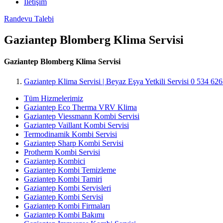
İletişim
Randevu Talebi
Gaziantep Blomberg Klima Servisi
Gaziantep Blomberg Klima Servisi
Gaziantep Klima Servisi | Beyaz Eşya Yetkili Servisi 0 534 62
Tüm Hizmelerimiz
Gaziantep Eco Therma VRV Klima
Gaziantep Viessmann Kombi Servisi
Gaziantep Vaillant Kombi Servisi
Termodinamik Kombi Servisi
Gaziantep Sharp Kombi Servisi
Protherm Kombi Servisi
Gaziantep Kombici
Gaziantep Kombi Temizleme
Gaziantep Kombi Tamiri
Gaziantep Kombi Servisleri
Gaziantep Kombi Servisi
Gaziantep Kombi Firmaları
Gaziantep Kombi Bakımı