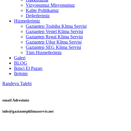
Vizyonumuz Misyonumuz
Kalite Politikamız
Değerlerimiz
Hizmetlerimiz
Gaziantep Toshiba Klima Servisi
Gaziantep Vestel Klima Servisi
Gaziantep Regal Klima Servisi
Gaziantep Uğur Klima Servisi
Gaziantep SEG Klima Servisi
Tüm Hizmetlerimiz
Galeri
BLOG
İkinci El Pazarı
İletişim
Randevu Talebi
email Adresimiz
info@gaziantepklimaservis.net