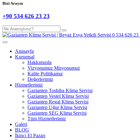
Bizi Arayın
+90 534 626 23 23
Anasayfa
Kurumsal
Hakkımızda
Vizyonumuz Misyonumuz
Kalite Politikamız
Değerlerimiz
Hizmetlerimiz
Gaziantep Toshiba Klima Servisi
Gaziantep Vestel Klima Servisi
Gaziantep Regal Klima Servisi
Gaziantep Uğur Klima Servisi
Gaziantep SEG Klima Servisi
Tüm Hizmetlerimiz
Galeri
BLOG
İkinci El Pazarı