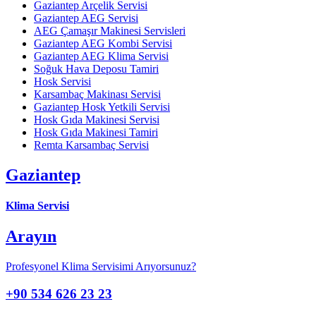
Gaziantep Arçelik Servisi
Gaziantep AEG Servisi
AEG Çamaşır Makinesi Servisleri
Gaziantep AEG Kombi Servisi
Gaziantep AEG Klima Servisi
Soğuk Hava Deposu Tamiri
Hosk Servisi
Karsambaç Makinası Servisi
Gaziantep Hosk Yetkili Servisi
Hosk Gıda Makinesi Servisi
Hosk Gıda Makinesi Tamiri
Remta Karsambaç Servisi
Gaziantep
Klima Servisi
Arayın
Profesyonel Klima Servisimi Arıyorsunuz?
+90 534 626 23 23