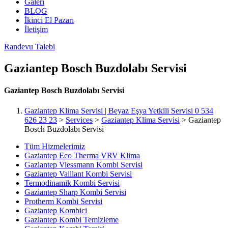
Galeri
BLOG
İkinci El Pazarı
İletişim
Randevu Talebi
Gaziantep Bosch Buzdolabı Servisi
Gaziantep Bosch Buzdolabı Servisi
Gaziantep Klima Servisi | Beyaz Eşya Yetkili Servisi 0 534
626 23 23
>
Services
>
Gaziantep Klima Servisi
>
Gaziantep
Bosch Buzdolabı Servisi
Tüm Hizmelerimiz
Gaziantep Eco Therma VRV Klima
Gaziantep Viessmann Kombi Servisi
Gaziantep Vaillant Kombi Servisi
Termodinamik Kombi Servisi
Gaziantep Sharp Kombi Servisi
Protherm Kombi Servisi
Gaziantep Kombici
Gaziantep Kombi Temizleme