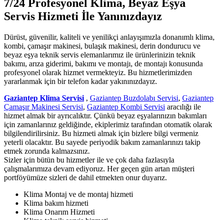
7/24 Profesyonel Klima, Beyaz Eşya
Servis Hizmeti İle Yanınızdayız
Dürüst, güvenilir, kaliteli ve yenilikçi anlayışımızla donanımlı klima,
kombi, çamaşır makinesi, bulaşık makinesi, derin dondurucu ve
beyaz eşya teknik servis elemanlarımız ile ürünlerinizin teknik
bakımı, arıza giderimi, bakımı ve montajı, de montajı konusunda
profesyonel olarak hizmet vermekteyiz. Bu hizmetlerimizden
yararlanmak için bir telefon kadar yakınınızdayız.
Gaziantep Klima Servisi
,
Gaziantep Buzdolabı Servisi
,
Gaziantep
Çamaşır Makinesi Servisi
,
Gaziantep Kombi Servisi
aracılığı ile
hizmet almak bir ayrıcalıktır. Çünkü beyaz eşyalarınızın bakımları
için zamanlarınız geldiğinde, ekiplerimiz tarafından otomatik olarak
bilgilendirilirsiniz. Bu hizmeti almak için bizlere bilgi vermeniz
yeterli olacaktır. Bu sayede periyodik bakım zamanlarınızı takip
etmek zorunda kalmazsınız.
Sizler için bütün bu hizmetler ile ve çok daha fazlasıyla
çalışmalarımıza devam ediyoruz. Her geçen gün artan müşteri
portföyümüze sizleri de dahil etmekten onur duyarız.
Klima Montaj ve de montaj hizmeti
Klima bakım hizmeti
Klima Onarım Hizmeti