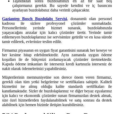
Taşındıktan sonra buzdolabınızı en az bir saat boş
çalıştırmanız gerekir. Bu sayede kendini ve iç basıncını
ayarlayan buzdolabınız daha verimli çalışacaktır.
Gaziantep Bosch Buzdolabı Servisi
, donanımlı olan personel
kadrosu ile sizlere profesyonel çözümler sunmaktadır.
Personellerimiz yerinde hizmet sunarak, buzdolabınızda
yaşayacağını arızalar için kalıcı çözümler üretir. Yerinde tamir
edilemeyen buzdolaplarınız ise servisimize getirilir ve en kısa sürede
tamir edilerek, evlerinize teslim edilir.
Firmamız piyasanın en uygun fiyat garantisini sunarak her keseye ve
her kesime hitap edebilmektedir. Aynı zamanda uygun ödeme
koşulları ile de bütçenizi zorlamayacak çözümler üretmektedir.
Kapıda ödeme imkanları ile isterseniz kredi kartınızla isterseniz de
nakit olarak ödemelerinizi yapabilirsiniz.
Müşterilerinin memnuniyetine son derece önem veren firmamız,
gerekli olan tüm yetki belgelerine ve sertifikalara sahiptir. Kaliteli
hizmetini ise almış olduğu kalite standardı sertifikaları ile
kanıtlamaktadır. Sizler de buzdolaplarınız ve diğer beyaz eşyalarınız
için kalıcı ve ekonomik çözümler sunan firmamızdan destek almak,
size özel hizmetlerden faydalanabilmek ve satış sonrası da destek
alabilmek için hemen bizimle iletişim kurabilirsiniz.