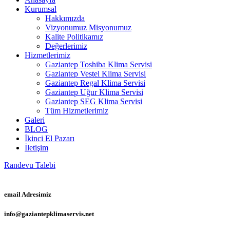
Kurumsal
Hakkımızda
Vizyonumuz Misyonumuz
Kalite Politikamız
Değerlerimiz
Hizmetlerimiz
Gaziantep Toshiba Klima Servisi
Gaziantep Vestel Klima Servisi
Gaziantep Regal Klima Servisi
Gaziantep Uğur Klima Servisi
Gaziantep SEG Klima Servisi
Tüm Hizmetlerimiz
Galeri
BLOG
İkinci El Pazarı
İletişim
Randevu Talebi
email Adresimiz
info@gaziantepklimaservis.net