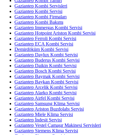
Gaziantep Kombi Tamiri
Gaziantep Kombi Servisleri
Gaziantep Kombi Servisi
Gaziantep Kombi Firmaları
Gaziantep Kombi Bakımı
Gaziantep Immergas Kombi Servisi
Gaziantep Hotpoint Ariston Kombi Servisi
Gaziantep Ferroli Kombi Servisi
Gaziantep ECA Kombi Servisi
Demirdöküm Kombi Servisi
Gaziantep Daylux Kombi Servisi
Gaziantep Buderus Kombi Servisi
Gaziantep Daikin Kombi Servisi
Gaziantep Bosch Kombi Servisi
Gaziantep Baymak Kombi Servisi
Gaziantep Baykan Kombi Servisi
Gaziantep Arçelik Kombi Servisi
Gaziantep Alarko Kombi Servisi
Gaziantep Airfel Kombi Servisi
Gaziantep Samsung Klima Servisi
Gaziantep Ariston Buzdolabı Servisi
Gaziantep Miele Klima Servisi
Gaziantep İndesit Servisi
Gaziantep Vestel Çamaşır Makinesi Servisleri
Gaziantep Siemens Klima Servisi