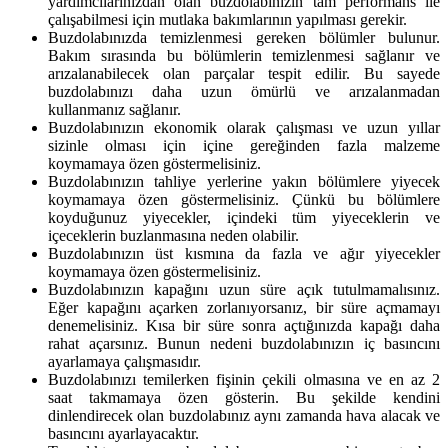
yardımcılarınızdan olan buzdolabınızın tam performans ile
çalışabilmesi için mutlaka bakımlarının yapılması gerekir.
Buzdolabınızda temizlenmesi gereken bölümler bulunur.
Bakım sırasında bu bölümlerin temizlenmesi sağlanır ve
arızalanabilecek olan parçalar tespit edilir. Bu sayede
buzdolabınızı daha uzun ömürlü ve arızalanmadan
kullanmanız sağlanır.
Buzdolabınızın ekonomik olarak çalışması ve uzun yıllar
sizinle olması için içine gereğinden fazla malzeme
koymamaya özen göstermelisiniz.
Buzdolabınızın tahliye yerlerine yakın bölümlere yiyecek
koymamaya özen göstermelisiniz. Çünkü bu bölümlere
koyduğunuz yiyecekler, içindeki tüm yiyeceklerin ve
içeceklerin buzlanmasına neden olabilir.
Buzdolabınızın üst kısmına da fazla ve ağır yiyecekler
koymamaya özen göstermelisiniz.
Buzdolabınızın kapağını uzun süre açık tutulmamalısınız.
Eğer kapağını açarken zorlanıyorsanız, bir süre açmamayı
denemelisiniz. Kısa bir süre sonra açtığınızda kapağı daha
rahat açarsınız. Bunun nedeni buzdolabınızın iç basıncını
ayarlamaya çalışmasıdır.
Buzdolabınızı temilerken fişinin çekili olmasına ve en az 2
saat takmamaya özen gösterin. Bu şekilde kendini
dinlendirecek olan buzdolabınız aynı zamanda hava alacak ve
basıncını ayarlayacaktır.