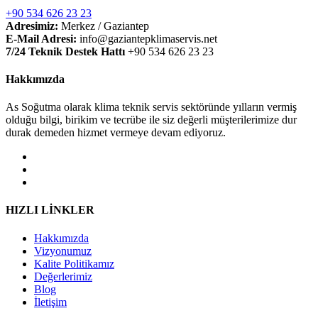
+90 534 626 23 23
Adresimiz:
Merkez / Gaziantep
E-Mail Adresi:
info@gaziantepklimaservis.net
7/24 Teknik Destek Hattı
+90 534 626 23 23
Hakkımızda
As Soğutma olarak klima teknik servis sektöründe yılların vermiş
olduğu bilgi, birikim ve tecrübe ile siz değerli müşterilerimize dur
durak demeden hizmet vermeye devam ediyoruz.
HIZLI LİNKLER
Hakkımızda
Vizyonumuz
Kalite Politikamız
Değerlerimiz
Blog
İletişim