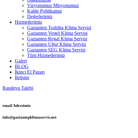
Vizyonumuz Misyonumuz
Kalite Politikamız
Değerlerimiz
Hizmetlerimiz
Gaziantep Toshiba Klima Servisi
Gaziantep Vestel Klima Servisi
Gaziantep Regal Klima Servisi
Gaziantep Uğur Klima Servisi
Gaziantep SEG Klima Servisi
Tüm Hizmetlerimiz
Galeri
BLOG
İkinci El Pazarı
İletişim
Randevu Talebi
email Adresimiz
info@gaziantepklimaservis.net