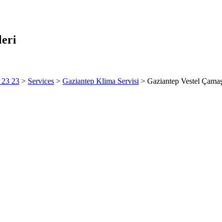
leri
6 23 23
>
Services
>
Gaziantep Klima Servisi
>
Gaziantep Vestel Çamaşı