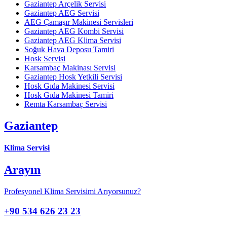
Gaziantep Arçelik Servisi
Gaziantep AEG Servisi
AEG Çamaşır Makinesi Servisleri
Gaziantep AEG Kombi Servisi
Gaziantep AEG Klima Servisi
Soğuk Hava Deposu Tamiri
Hosk Servisi
Karsambaç Makinası Servisi
Gaziantep Hosk Yetkili Servisi
Hosk Gıda Makinesi Servisi
Hosk Gıda Makinesi Tamiri
Remta Karsambaç Servisi
Gaziantep
Klima Servisi
Arayın
Profesyonel Klima Servisimi Arıyorsunuz?
+90 534 626 23 23