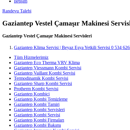
İletişim
Randevu Talebi
Gaziantep Vestel Çamaşır Makinesi Servis
Gaziantep Vestel Çamaşır Makinesi Servisleri
Gaziantep Klima Servisi | Beyaz Eşya Yetkili Servisi 0 534 62
Tüm Hizmelerimiz
Gaziantep Eco Therma VRV Klima
Gaziantep Viessmann Kombi Servisi
Gaziantep Vaillant Kombi Servisi
Termodinamik Kombi Servisi
Gaziantep Sharp Kombi Servisi
Protherm Kombi Servisi
Gaziantep Kombici
Gaziantep Kombi Temizleme
Gaziantep Kombi Tamiri
Gaziantep Kombi Servisleri
Gaziantep Kombi Servisi
Gaziantep Kombi Firmaları
Gaziantep Kombi Bakımı