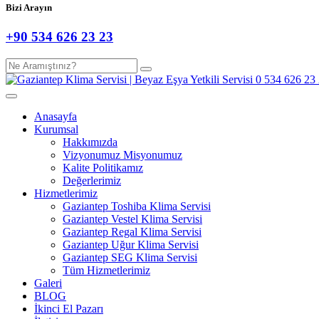
Bizi Arayın
+90 534 626 23 23
Anasayfa
Kurumsal
Hakkımızda
Vizyonumuz Misyonumuz
Kalite Politikamız
Değerlerimiz
Hizmetlerimiz
Gaziantep Toshiba Klima Servisi
Gaziantep Vestel Klima Servisi
Gaziantep Regal Klima Servisi
Gaziantep Uğur Klima Servisi
Gaziantep SEG Klima Servisi
Tüm Hizmetlerimiz
Galeri
BLOG
İkinci El Pazarı